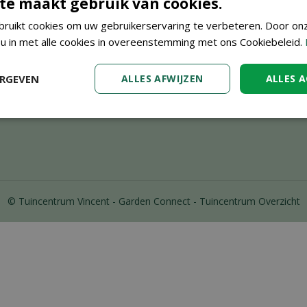
 Dendermonde
Transportkosten
te maakt gebruik van cookies.
Privacy policy
ruikt cookies om uw gebruikerservaring te verbeteren. Door on
21.14.04
Disclaimer
 u in met alle cookies in overeenstemming met ons Cookiebeleid.
tuincenter-vincent.be
ERGEVEN
ALLES AFWIJZEN
ALLES 
© Tuincentrum Vincent
Garden Connect
Tuincentrum Overzicht