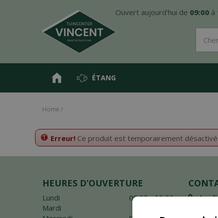
Aller
Ouvert aujourd'hui de
09:00
à
directement
au
contenu
ÉTANG
Home
Erreur!
Ce produit est temporairement désactivés. 
HEURES D’OUVERTURE
CONT
Lundi
09:00 - 18:00
Jardi
Mardi
Fermé
Donck