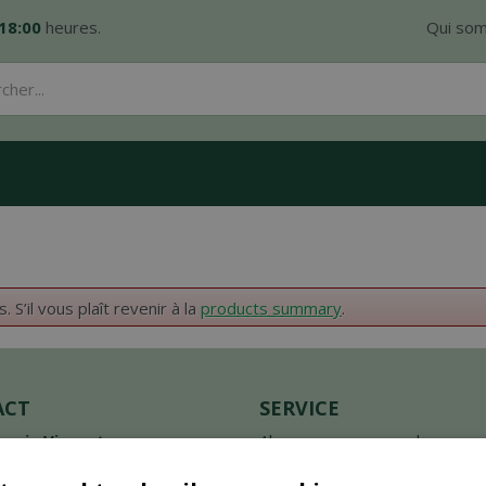
18:00
heures.
Qui so
S’il vous plaît revenir à la
products summary
.
ACT
SERVICE
nerie Vincent
Algemene voorwaarden
straat 118
Betaalinformatie