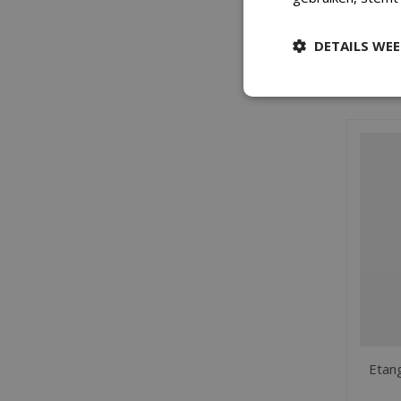
DETAILS WE
Etang