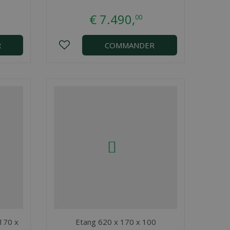
€
7.490
,
00
R
COMMANDER
 170 x
Etang 620 x 170 x 100