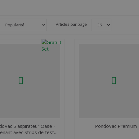
Articles par page
oVac 5 aspirateur Oase -
PondoVac Premium
enant avec Strips de test…