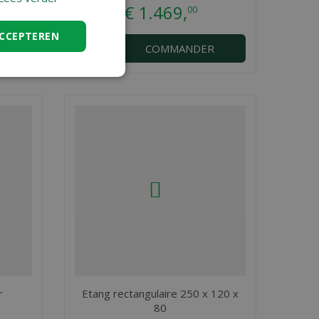
€
1.469
,
00
ACCEPTEREN
R
COMMANDER
r
Etang rectangulaire 250 x 120 x
80