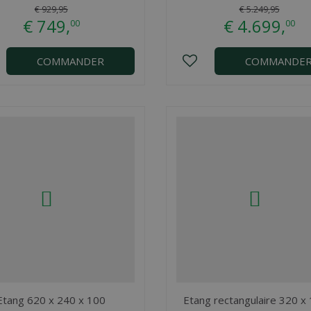
€
929
,
95
€
5.249
,
95
€
749
,
€
4.699
,
00
00
COMMANDER
COMMANDE
Etang 620 x 240 x 100
Etang rectangulaire 320 x