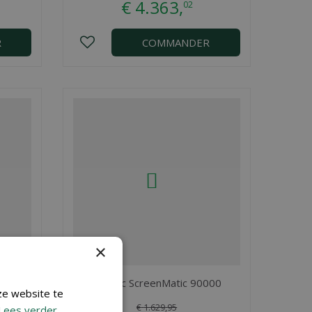
€
4.363
,
02
R
COMMANDER
×
0
BioTec ScreenMatic 90000
ze website te
€
1.629
,
95
Lees verder