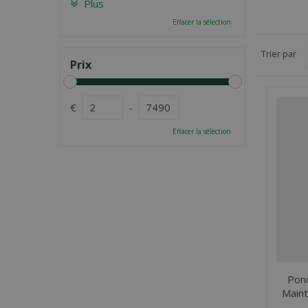
Plus
Effacer la sélection
Trier par
Prix
€
-
Effacer la sélection
Pond
Maint