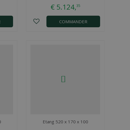
€
5.124
,
35
R
COMMANDER
0
Etang 520 x 170 x 100