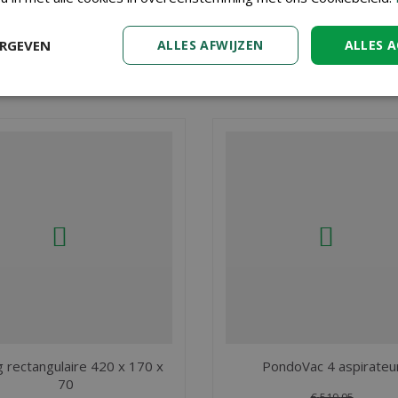
€
2.880
,
€
3.458
,
00
00
ERGEVEN
ALLES AFWIJZEN
ALLES 
COMMANDER
COMMANDE
 rectangulaire 420 x 170 x
PondoVac 4 aspirateu
70
€
519
,
95