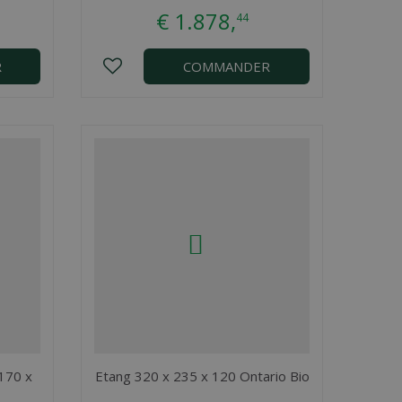
€
1.878
,
44
R
COMMANDER
 170 x
Etang 320 x 235 x 120 Ontario Bio