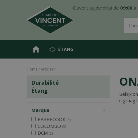
Aller
Ouvert aujourd'hui de
09:00
à
directement
au
contenu
ÉTANG
Home
Articles
ON
Durabilité
Étang
Bekijk o
u graag 
Marque
BARBECOOK
(5)
COLOMBO
(3)
DCM
(2)