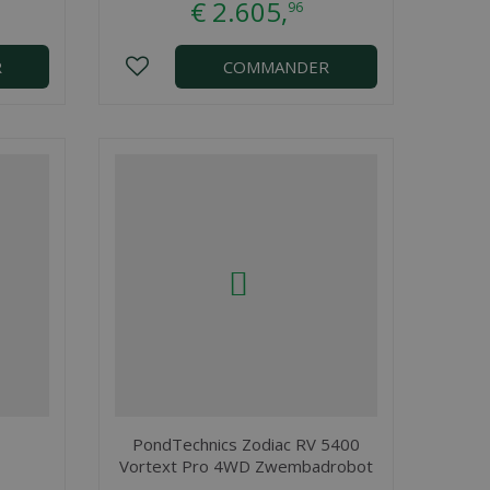
€
2.605
,
96
R
COMMANDER
PondTechnics Zodiac RV 5400
Vortext Pro 4WD Zwembadrobot