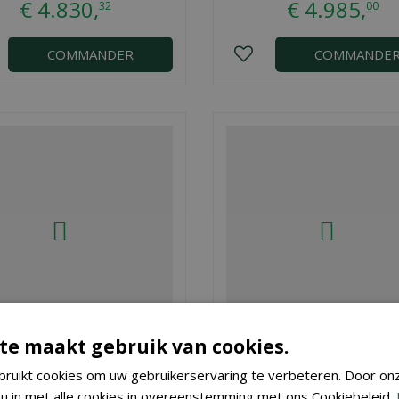
€
4.830
,
€
4.985
,
32
00
COMMANDER
COMMANDE
te maakt gebruik van cookies.
Etang 400 x 200 x 70
Etang 420 x 170 x 10
ruikt cookies om uw gebruikerservaring te verbeteren. Door on
 u in met alle cookies in overeenstemming met ons Cookiebeleid.