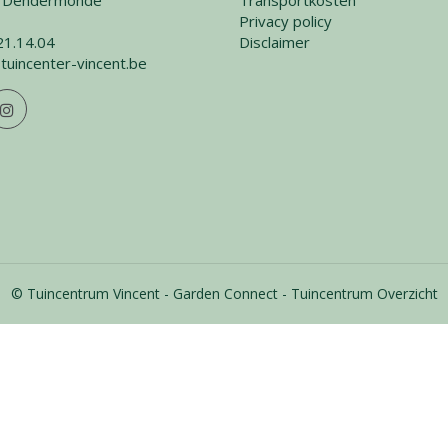
 Dendermonde
Transportkosten
Privacy policy
21.14.04
Disclaimer
tuincenter-vincent.be
© Tuincentrum Vincent
Garden Connect
Tuincentrum Overzicht