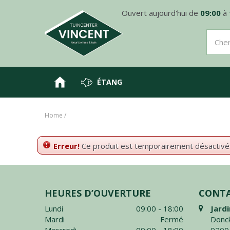
Aller
Ouvert aujourd'hui de
09:00
à
directement
au
contenu
ÉTANG
Home
Erreur!
Ce produit est temporairement désactivés. 
HEURES D’OUVERTURE
CONT
Lundi
09:00 - 18:00
Jardi
Mardi
Fermé
Donck