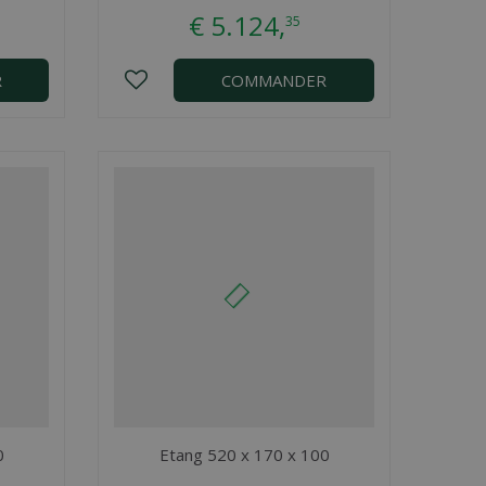
€
5.124
,
35
R
COMMANDER
0
Etang 520 x 170 x 100