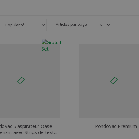
Articles par page
oVac 5 aspirateur Oase -
PondoVac Premium
enant avec Strips de test…