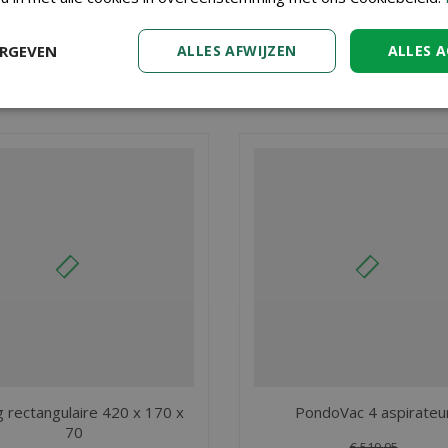
€
2.880
,
€
3.458
,
00
00
ERGEVEN
ALLES AFWIJZEN
ALLES 
COMMANDER
COMMANDE
 rectangulaire 420 x 170 x
PondoVac 4 aspirateu
70
€
519
,
95