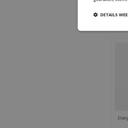
DETAILS WE
Etang