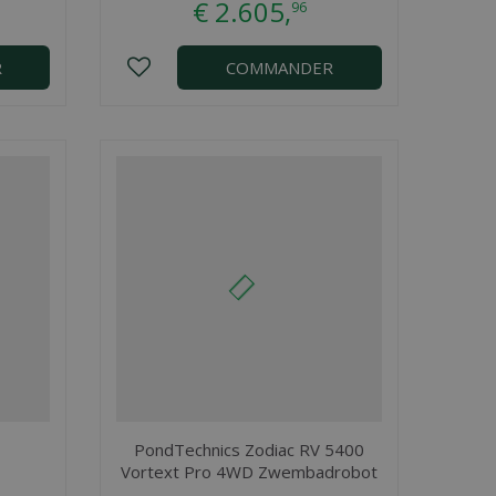
€
2.605
,
96
R
COMMANDER
PondTechnics Zodiac RV 5400
Vortext Pro 4WD Zwembadrobot