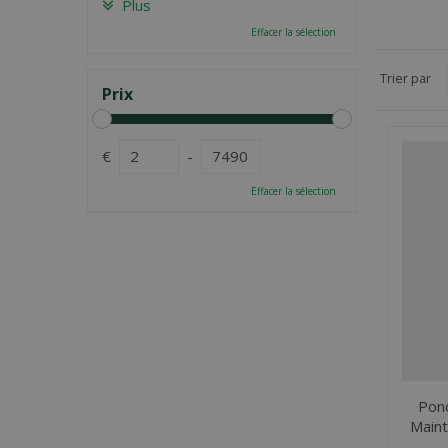
Plus
Effacer la sélection
Trier par
Prix
€
-
Effacer la sélection
Pond
Maint