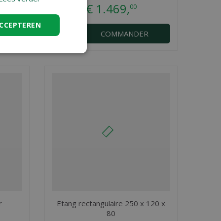
€
1.469
,
00
ACCEPTEREN
R
COMMANDER
r
Etang rectangulaire 250 x 120 x
80