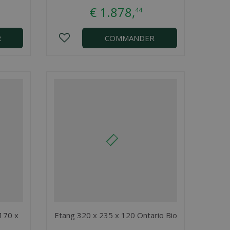
€
1.878
,
44
R
COMMANDER
 170 x
Etang 320 x 235 x 120 Ontario Bio