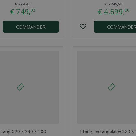
€
929
,
95
€
5.249
,
95
€
749
,
€
4.699
,
00
00
COMMANDER
COMMANDE
Etang 620 x 240 x 100
Etang rectangulaire 320 x