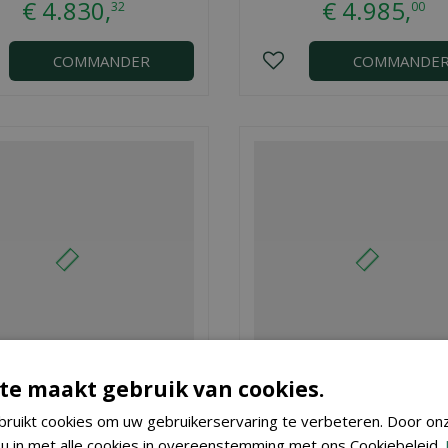
€
4.830
,
€
4.985
,
32
00
COMMANDER
COMMANDE
te maakt gebruik van cookies.
Etang 400 x 200 x 70
Etang 420 x 170 x 10
ruikt cookies om uw gebruikerservaring te verbeteren. Door on
 u in met alle cookies in overeenstemming met ons Cookiebeleid.