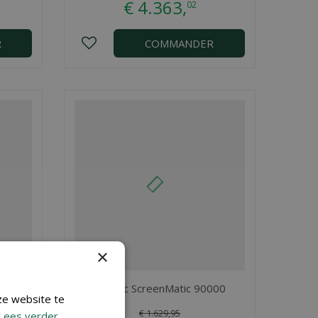
€
4.363
,
02
R
COMMANDER
×
0
BioTec ScreenMatic 90000
ze website te
€
1.629
,
95
Lees verder