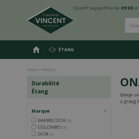
Aller
Ouvert aujourd'hui de
09:00
à
directement
au
contenu
ÉTANG
Home
Articles
ON
Durabilité
Étang
Bekijk o
u graag 
Marque
BARBECOOK
(5)
COLOMBO
(3)
DCM
(2)