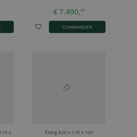
€
7.490
,
00
R
COMMANDER
 170 x
Etang 620 x 170 x 100