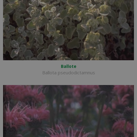
Ballote
Ballota pseudodictamnus