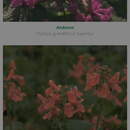
Andoorn
Stachys grandiflora 'Superba'