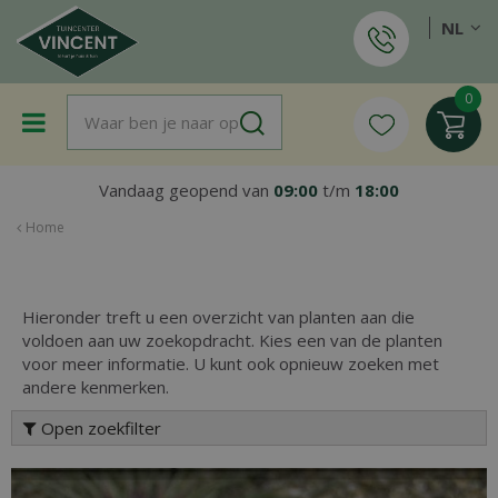
G
NL
a
n
a
a
r
c
o
Vandaag geopend van
09:00
t/m
18:00
n
t
Home
e
n
t
Hieronder treft u een overzicht van planten aan die
voldoen aan uw zoekopdracht. Kies een van de planten
voor meer informatie. U kunt ook opnieuw zoeken met
andere kenmerken.
Open zoekfilter