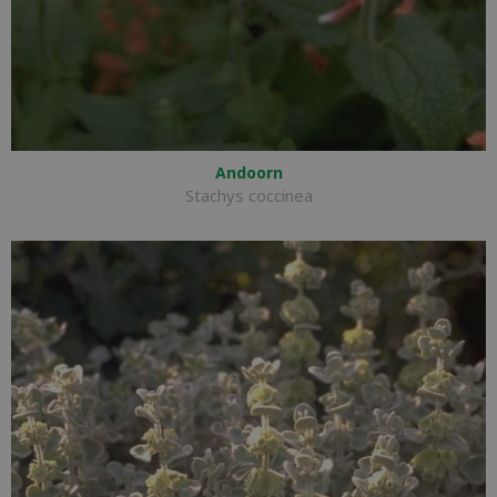
Andoorn
Stachys coccinea