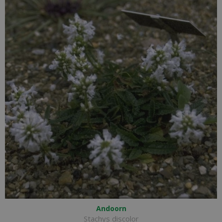
Andoorn
Stachys discolor