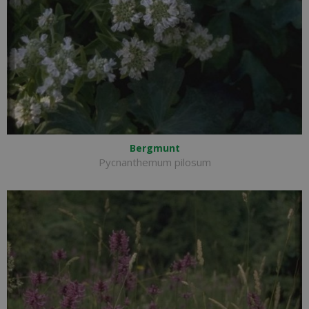
Bergmunt
Pycnanthemum pilosum