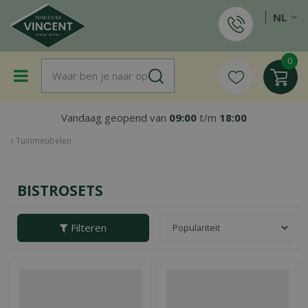
G
NL
a
n
a
a
r
c
o
Vandaag geopend van
09:00
t/m
18:00
n
t
Tuinmeubelen
e
n
t
BISTROSETS
Filteren