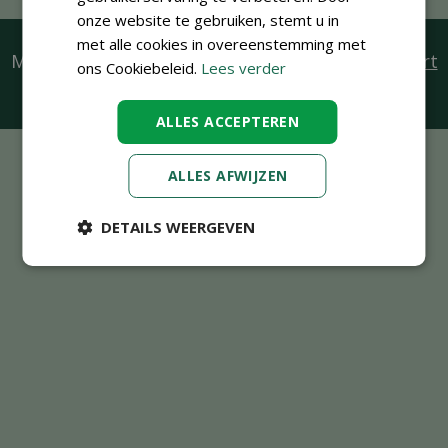
onze website te gebruiken, stemt u in
met alle cookies in overeenstemming met
Mis exclusieve acties niet, vraag een
klantenkaart
ons Cookiebeleid.
Lees verder
aan
ALLES ACCEPTEREN
ALLES AFWIJZEN
DETAILS WEERGEVEN