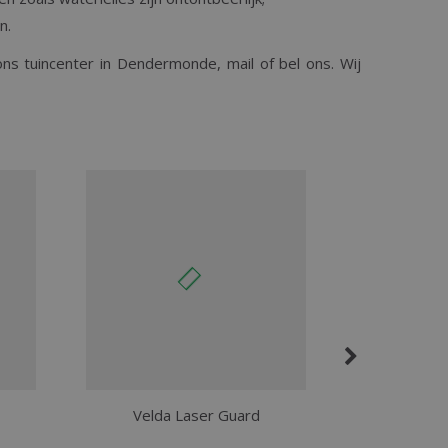
en.
ns tuincenter in Dendermonde, mail of bel ons. Wij
Velda Laser Guard
Velda P