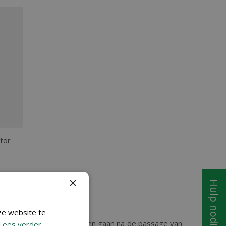
tor
×
Hulp nodig?
ze website te
t gestopt, verloren te zien gaan na de passage van
Lees verder