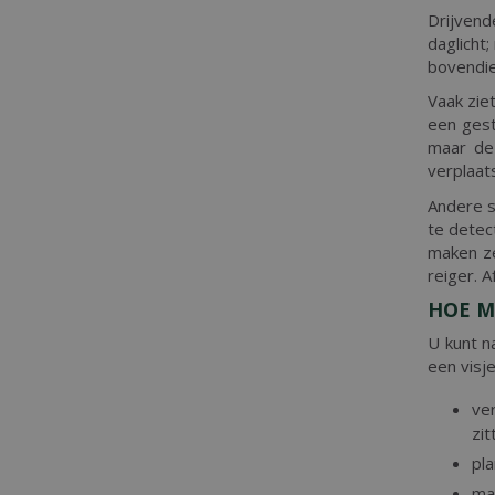
Drijvend
daglicht;
bovendie
Vaak zie
een gest
maar de 
verplaa
Andere 
te detect
maken z
reiger. 
HOE M
U kunt n
een visj
ver
zit
pl
maa