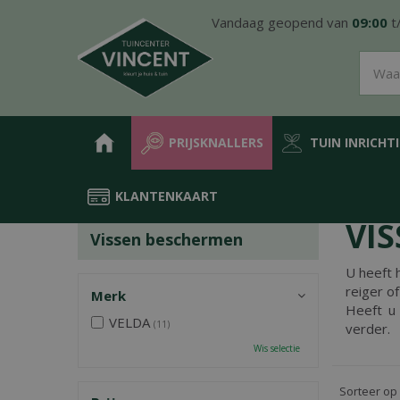
Ga
Vandaag geopend van
09:00
t
naar
content
PRIJSKNALLERS
TUIN INRICHT
KLANTENKAART
Home
Producten
Water in de tuin
Vijver
Vijvervissen
Viss
VI
Vissen beschermen
U heeft 
reiger o
Merk
Heeft u 
VELDA
(11)
verder.
Wis selectie
Sorteer op