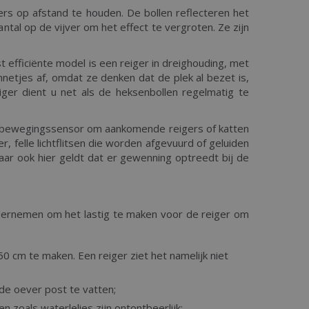
gers op afstand te houden. De bollen reflecteren het
antal op de vijver om het effect te vergroten. Ze zijn
t efficiënte model is een reiger in dreighouding, met
nnetjes af, omdat ze denken dat de plek al bezet is,
iger dient u net als de heksenbollen regelmatig te
 bewegingssensor om aankomende reigers of katten
r, felle lichtflitsen die worden afgevuurd of geluiden
ook hier geldt dat er gewenning optreedt bij de
dernemen om het lastig te maken voor de reiger om
0 cm te maken. Een reiger ziet het namelijk niet
de oever post te vatten;
 zoals waterlelies zijn ontontbeerlijk;