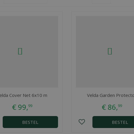
elda Cover Net 6x10 m
Velda Garden Protect
€
99
,
€
86
,
99
99
BESTEL
BESTEL