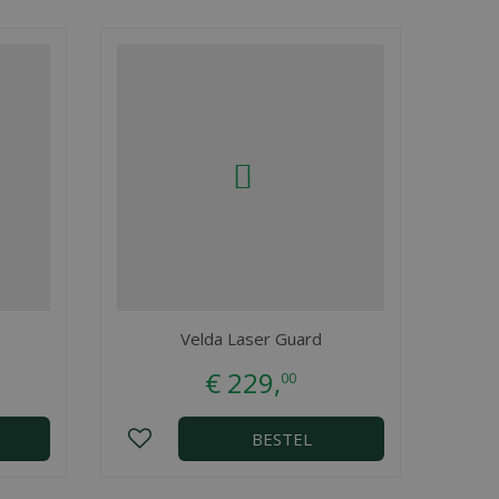
Velda Laser Guard
€
229
,
00
BESTEL