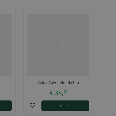
or
Velda Cover Net 4x3 m
€
34
,
99
BESTEL