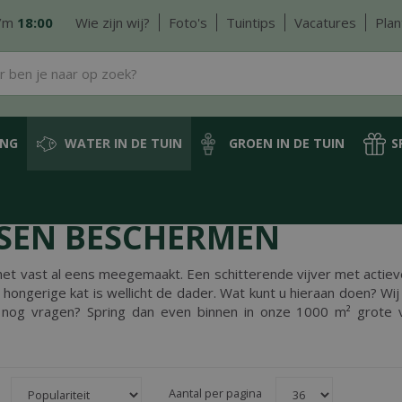
/m
18:00
Wie zijn wij?
Foto's
Tuintips
Vacatures
Plan
ING
WATER IN DE TUIN
GROEN IN DE TUIN
S
en beschermen
SSEN BESCHERMEN
het vast al eens meegemaakt. Een schitterende vijver met actie
f hongerige kat is wellicht de dader. Wat kunt u hieraan doen? Wi
nog vragen? Spring dan even binnen in onze 1000 m² grote vi
Aantal per pagina