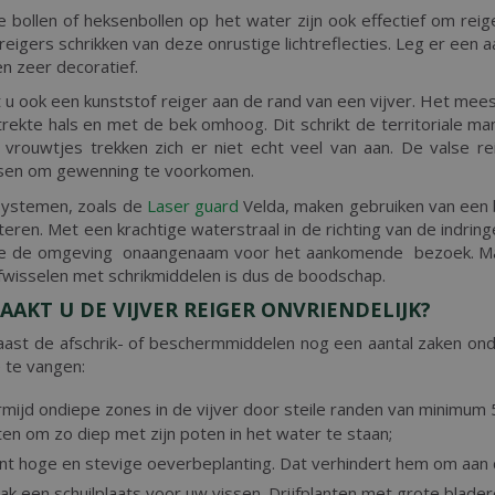
e bollen of heksenbollen op het water zijn ook effectief om rei
 reigers schrikken van deze onrustige lichtreflecties. Leg er een a
n zeer decoratief.
t u ook een kunststof reiger aan de rand van een vijver. Het mees
rekte hals en met de bek omhoog. Dit schrikt de territoriale ma
vrouwtjes trekken zich er niet echt veel van aan. De valse re
tsen om gewenning te voorkomen.
systemen, zoals de
Laser guard
Velda, maken gebruiken van een
eren. Met een krachtige waterstraal in de richting van de indringe
e de omgeving onaangenaam voor het aankomende bezoek. Maar 
Afwisselen met schrikmiddelen is dus de boodschap.
AAKT U DE VIJVER REIGER ONVRIENDELIJK?
aast de afschrik- of beschermmiddelen nog een aantal zaken on
e te vangen:
mijd ondiepe zones in de vijver door steile randen van minimum 5
ten om zo diep met zijn poten in het water te staan;
ant hoge en stevige oeverbeplanting. Dat verhindert hem om aan 
k een schuilplaats voor uw vissen. Drijfplanten met grote bladeren