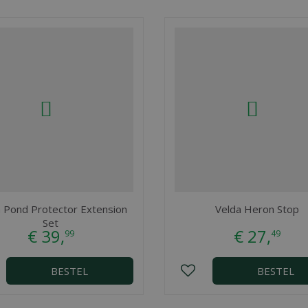
 Pond Protector Extension
Velda Heron Stop
Set
€
39
,
€
27
,
99
49
BESTEL
BESTEL