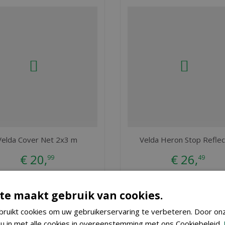
Velda Cover Net 2x3 m
Velda Heron Stop Reflec
€
20
,
€
26
,
99
49
BESTEL
BESTEL
te maakt gebruik van cookies.
ruikt cookies om uw gebruikerservaring te verbeteren. Door on
cht wel frustrerend om al die tijd en energie die u in uw
vijver
heef
 u in met alle cookies in overeenstemming met ons Cookiebeleid.