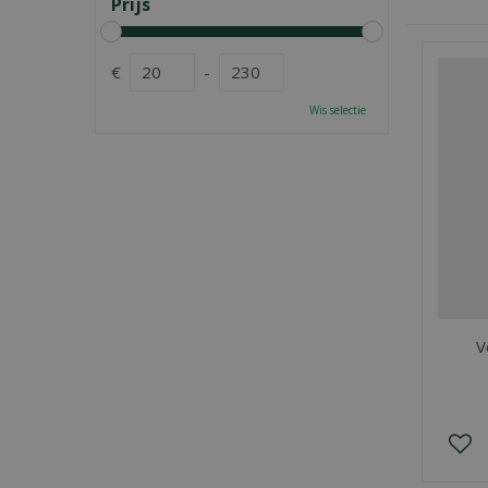
Prijs
€
-
Wis selectie
V