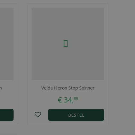
m
Velda Heron Stop Spinner
€
34
,
99
BESTEL