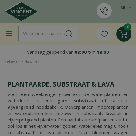
G
NL
a
n
a
a
r
c
o
Vandaag geopend van
09:00
t/m
18:00
n
t
Planten in de vijver
e
n
t
PLANTAARDE, SUBSTRAAT & LAVA
Voor een weelderige groei van de waterplanten en
waterlelies is een goed
substraat
of speciale
vijvergrond
noodzakelijk. Oeverplanten, moerasplanten
en waterplanten kunt u zowel in substraat,
lava
als in
vijverpotgrond planten. Een aantal zuurstofplanten kunt u
ook los in het vijverwater gooien. Waterlelies mag u nooit
in substraat of lava planten. Deze bloemen vragen