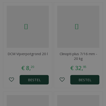
DCM Vijverpotgrond 20 l
Clinopti plus 7/16 mm -
20 kg
€
8
,
€
32
,
20
95
BESTEL
BESTEL