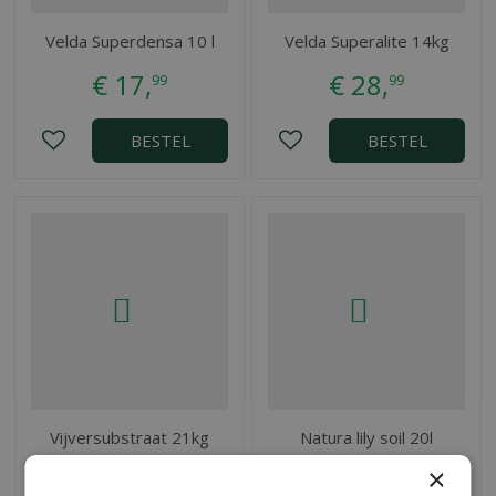
Velda Superdensa 10 l
Velda Superalite 14kg
€
17
,
€
28
,
99
99
BESTEL
BESTEL
Vijversubstraat 21kg
Natura lily soil 20l
×
€
22
,
€
13
,
95
99