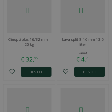
Clinopti plus 16/32 mm -
Lava split 8-16 mm 13,5
20 kg
liter
vanaf
€
32
,
€
4
,
95
75
BESTEL
BESTEL