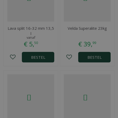
Lava split 16-32 mm 13,5
Velda Superalite 23kg
l
vanaf
€
5
,
€
39
,
50
99
BESTEL
BESTEL