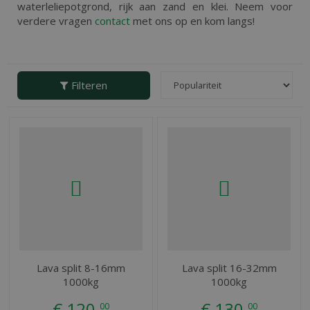
waterleliepotgrond, rijk aan zand en klei. Neem voor
verdere vragen
contact
met ons op en kom langs!
Filteren
Lava split 8-16mm
Lava split 16-32mm
1000kg
1000kg
€
120
,
€
130
,
00
00