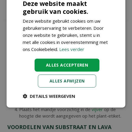
Deze website maakt
gebruik van cookies.
BESTEL
BESTEL
Deze website gebruikt cookies om uw
gebruikerservaring te verbeteren. Door
PLANTEN IN SUBSTRAAT OF LAVA
onze website te gebruiken, stemt u in
Wij van Tuincenter Vincent geven u graag wat tips en
met alle cookies in overeenstemming met
adviezen hoe u uw platen in de substraat plaatst.
ons Cookiebeleid.
Lees verder
Maak het
plantsubstraat
nat. Zo voorkomt u dat
ALLES ACCEPTEREN
het substraat gaat uitspoelen als u het mandje in
de
vijver
plaatst.
Haal de plant uit de pot waarin deze werd
ALLES AFWIJZEN
aangekocht.
Plaats de vijverplant in het plantmandje en vul op
DETAILS WEERGEVEN
met substraat
Plaats het mandje voorzichtig in de
vijver
op de
hoogte die wordt aangegeven op het plant-etiket.
VOORDELEN VAN SUBSTRAAT EN LAVA