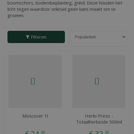
boomschors, bodembeplanting, grind. Deze houden het
licht tegen waardoor onkruid geen kans maakt om te
groeien.
Filteren
Moscover 1l
Herbi Press -
Totaalherbicide 500ml
€
24
,
€
32
,
95
95