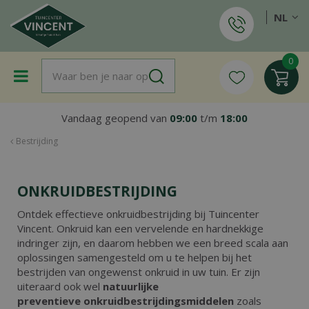
G
NL
a
n
a
a
r
c
o
Vandaag geopend van
09:00
t/m
18:00
n
t
Bestrijding
e
n
t
ONKRUIDBESTRIJDING
Ontdek effectieve onkruidbestrijding bij Tuincenter
Vincent. Onkruid kan een vervelende en hardnekkige
indringer zijn, en daarom hebben we een breed scala aan
oplossingen samengesteld om u te helpen bij het
bestrijden van ongewenst onkruid in uw tuin. Er zijn
uiteraard ook wel
natuurlijke
preventieve onkruidbestrijdingsmiddelen
zoals