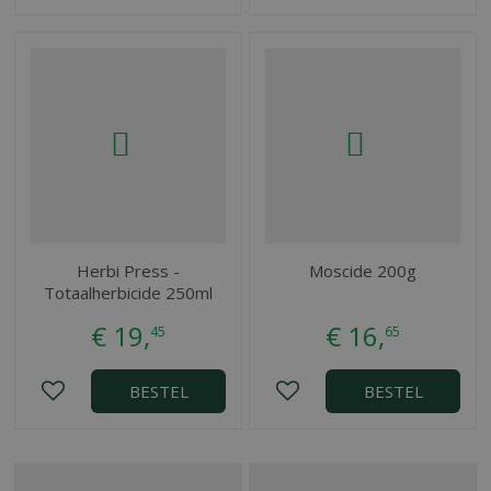
Herbi Press -
Moscide 200g
Totaalherbicide 250ml
€
19
,
€
16
,
45
65
BESTEL
BESTEL