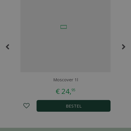
Moscover 1l
€
24
,
95
BESTEL