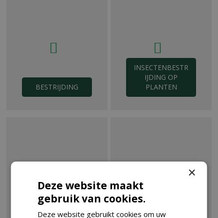
INSECTENBESTR
IJDING OP
BESTRIJDING
PLANTEN
×
Deze website maakt
INSECTENBESTR
gebruik van cookies.
IJDING IN EN
ROND DE
ONGEDIERTEBE
Deze website gebruikt cookies om uw
WONING
STRIJDING