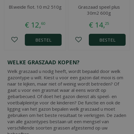
Bl.weide fiot. 10 m2 510g
Graszaad speel plus
30m2 600g
€
12
,
€
14
,
60
25
BESTEL
BESTEL
WELKE GRASZAAD KOPEN?
Welk graszaad u nodig heeft, wordt bepaald door welk
gazontype u wilt. Kiest u voor een gazon dat mooi is om
naar te kijken, maar niet of weinig wordt betreden? Of
gaat u voor een grasmat waar al eens wordt op
gebarbecued. Of doet het gazon dienst als speel- en
voetbalpleintje voor de kinderen? De functie en ook de
ligging van het gazon bepalen welk graszaad u moet
gebruiken om het beste resultaat te verkrijgen. De zaden
van alle gazontypes bestaan uit een mengsel van
verschillende soorten grassen afgestemd op uw