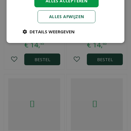
ALLES ACCEPTEREN
ALLES AFWIJZEN
Graszaad schaduw plus
Graszaad speel 37.5m2
DETAILS WEERGEVEN
30m2 600g
750g
€
14
,
€
14
,
95
65
BESTEL
BESTEL