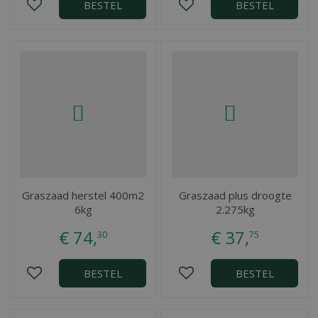
BESTEL
BESTEL
Graszaad herstel 400m2
Graszaad plus droogte
6kg
2.275kg
€
74
,
€
37
,
30
75
BESTEL
BESTEL