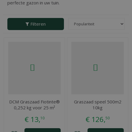
perfecte gazon in uw tuin.
Filteren
DCM Graszaad Fiotinte®
Graszaad speel 500m2
0,252 kg voor 25 m²
10kg
€
13
,
€
126
,
10
50