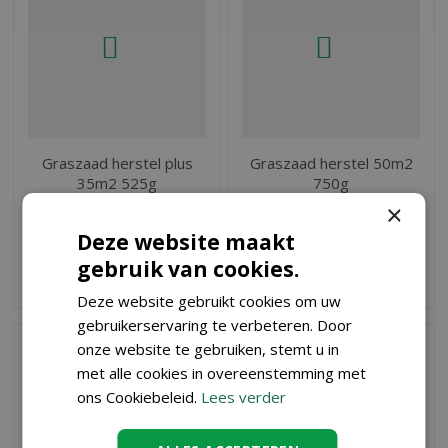
Graszaad herstel plus
Graszaad herstel 50m2
35m2 525g
750g
×
€
10
,
€
14
,
25
65
Deze website maakt
gebruik van cookies.
BESTEL
BESTEL
Deze website gebruikt cookies om uw
gebruikerservaring te verbeteren. Door
onze website te gebruiken, stemt u in
met alle cookies in overeenstemming met
ons Cookiebeleid.
Lees verder