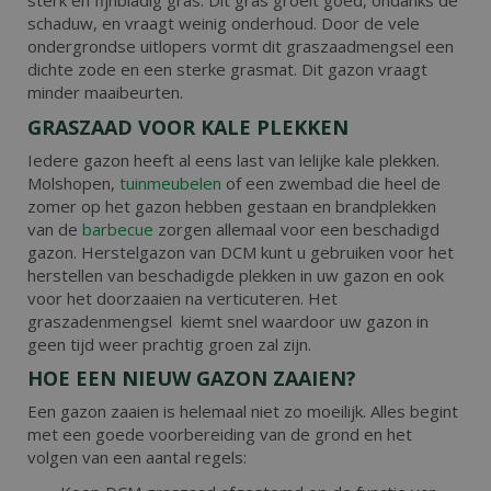
sterk en fijnbladig gras. Dit gras groeit goed, ondanks de
schaduw, en vraagt weinig onderhoud. Door de vele
ondergrondse uitlopers vormt dit graszaadmengsel een
dichte zode en een sterke grasmat. Dit gazon vraagt
minder maaibeurten.
GRASZAAD VOOR KALE PLEKKEN
Iedere gazon heeft al eens last van lelijke kale plekken.
Molshopen,
tuinmeubelen
of een zwembad die heel de
zomer op het gazon hebben gestaan en brandplekken
van de
barbecue
zorgen allemaal voor een beschadigd
gazon. Herstelgazon van DCM kunt u gebruiken voor het
herstellen van beschadigde plekken in uw gazon en ook
voor het doorzaaien na verticuteren. Het
graszadenmengsel kiemt snel waardoor uw gazon in
geen tijd weer prachtig groen zal zijn.
HOE EEN NIEUW GAZON ZAAIEN?
Een gazon zaaien is helemaal niet zo moeilijk. Alles begint
met een goede voorbereiding van de grond en het
volgen van een aantal regels: