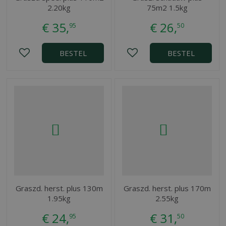
2.20kg
75m2 1.5kg
€
35
,
€
26
,
95
50
BESTEL
BESTEL
Graszd. herst. plus 130m
Graszd. herst. plus 170m
1.95kg
2.55kg
€
24
,
€
31
,
95
50