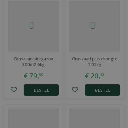
Graszaad siergazon
Graszaad plus droogte
300m2 6kg
1.05kg
€
79
,
€
20
,
60
95
BESTEL
BESTEL