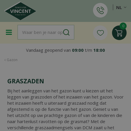
G
NL
a
n
a
a
r
c
o
Vandaag geopend van
09:00
t/m
18:00
n
t
Gazon
e
n
t
GRASZADEN
Bij het aanleggen van het gazon kunt u kiezen uit het
leggen van graszoden of het inzaaien van het gazon. Voor
het inzaaien heeft u uiteraard graszaad nodig dat
afgestemd is op de functie van het gazon. Geniet u van
het uitzicht op uw prachtige gazon of van de kinderen die
naar hartenlust ravotten op de grasmat? Met de
verschillende graszaadmengsels van DCM zaait u het