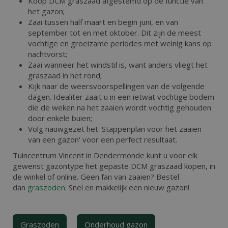
Koop DCM graszaad afgestemd op de functie van
het gazon;
Zaai tussen half maart en begin juni, en van
september tot en met oktober. Dit zijn de meest
vochtige en groeizame periodes met weinig kans op
nachtvorst;
Zaai wanneer het windstil is, want anders vliegt het
graszaad in het rond;
Kijk naar de weersvoorspellingen van de volgende
dagen. Idealiter zaait u in een ietwat vochtige bodem
die de weken na het zaaien wordt vochtig gehouden
door enkele buien;
Volg nauwgezet het 'Stappenplan voor het zaaien
van een gazon' voor een perfect resultaat.
Tuincentrum Vincent in Dendermonde kunt u voor elk
gewenst gazontype het gepaste DCM graszaad kopen, in
de winkel of online. Geen fan van zaaien? Bestel
dan
graszoden
. Snel en makkelijk een nieuw gazon!
Graszoden
Onderhoud gazon