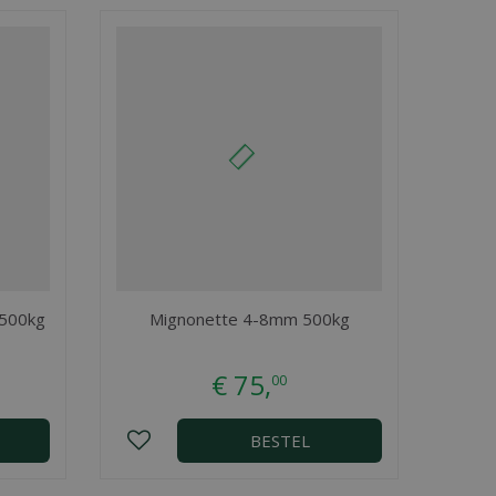
 500kg
Mignonette 4-8mm 500kg
€
75
,
00
BESTEL