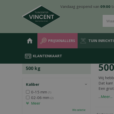
Ga
Vandaag geopend van
09:00
t
naar
content
PRIJSKNALLERS
TUIN INRICHT
KLANTENKAART
Home
Producten
Tuin inrichting
Siergrind & siersplit
in big
500
500 kg
Wij heb
Dat kan!
Kaliber
Een grot
0-15 mm
(1)
...
Meer...
02-06 mm
(2)
Meer
Wis selectie