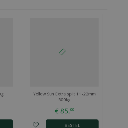
kg
Yellow Sun Extra split 11-22mm
500kg
€
85
,
00
BESTEL