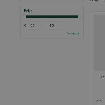
Sorteer op
Prijs
€
-
Wis selectie
La