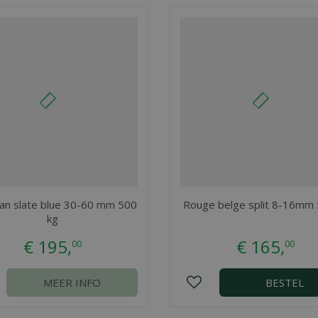
an slate blue 30-60 mm 500
Rouge belge split 8-16mm
kg
€
195
,
€
165
,
00
00
MEER INFO
BESTEL