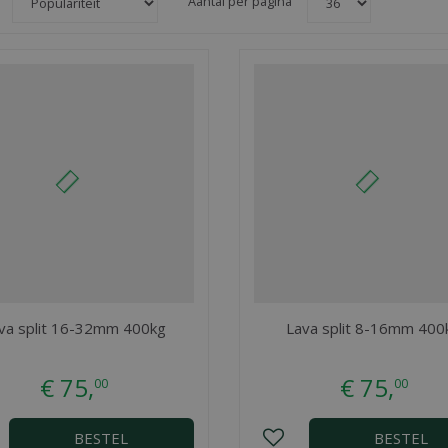
Aantal per pagina
va split 16-32mm 400kg
Lava split 8-16mm 400
€
75
,
€
75
,
00
00
BESTEL
BESTEL