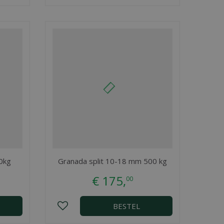
0kg
Granada split 10-18 mm 500 kg
€
175
,
00
BESTEL