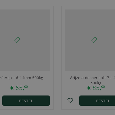
rfiersplit 6-14mm 500kg
Grijze ardenner split 7-
500kg
€
65
,
€
85
,
00
00
BESTEL
BESTEL