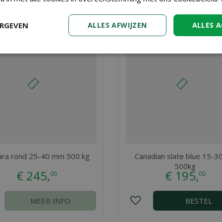
ERGEVEN
ALLES AFWIJZEN
ALLES 
ara rond 25-40 mm 500 kg
Canadian slate blue 15-
500kg
€
245
,
€
195
,
00
00
MEER INFO
BESTEL