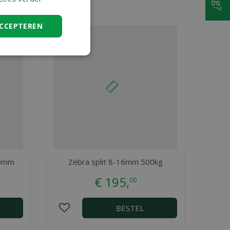
ACCEPTEREN
30mm
Zebra split 8-16mm 500kg
€
195
,
00
BESTEL