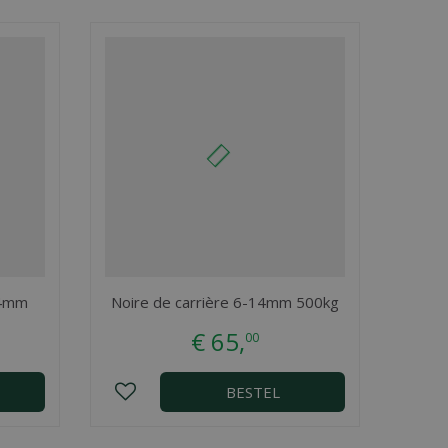
14mm
Noire de carrière 6-14mm 500kg
€
65
,
00
BESTEL