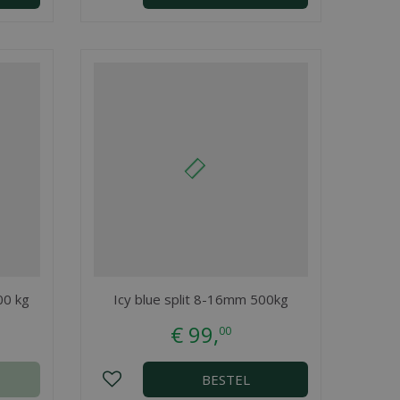
00 kg
Icy blue split 8-16mm 500kg
€
99
,
00
BESTEL