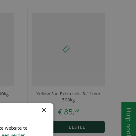
00kg
Yellow Sun Extra split 5-11mm
500kg
×
€
85
,
Hulp nodig?
00
BESTEL
ze website te
Lees verder