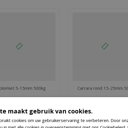
olomiet 5-15mm 500kg
Carrara rond 15-25mm 5
€
65
,
€
245
,
00
00
te maakt gebruik van cookies.
BESTEL
MEER INFO
ruikt cookies om uw gebruikerservaring te verbeteren. Door on
 u in met alle cookies in overeenstemming met ons Cookiebeleid.