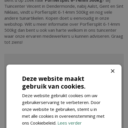
Bent u op zoek naar
Porfiersplit 6-14mm 500kg
? Bij
Tuincenter Vincent in Dendermonde, nabij Aalst, Gent en Sint
Niklaas, vindt u Porfiersplit 6-14mm 500kg en nog vele
andere tuinartikelen. Kopen doet u eenvoudig in onze
webshop. Wilt u meer informatie over Porfiersplit 6-14mm
500kg dan bent u ook van harte welkom in ons tuincenter
waar onze ervaren medewerkers u kunnen adviseren. Graag
tot ziens!
×
Deze website maakt
gebruik van cookies.
Deze website gebruikt cookies om uw
gebruikerservaring te verbeteren. Door
onze website te gebruiken, stemt u in
met alle cookies in overeenstemming met
ons Cookiebeleid.
Lees verder