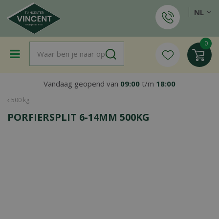
G
NL
a
n
a
a
r
c
o
Vandaag geopend van
09:00
t/m
18:00
n
t
500 kg
e
PORFIERSPLIT 6-14MM 500KG
n
t