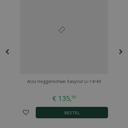
0-
Accu Heggenschaar EasyCut Li-14/40
€
135
,
00
BESTEL