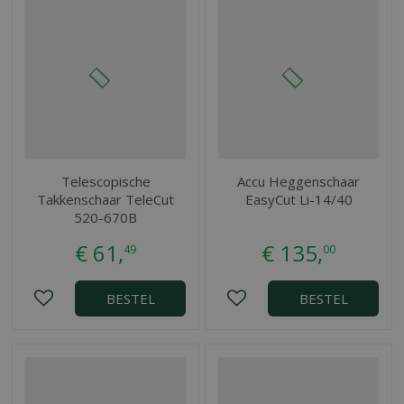
Telescopische
Accu Heggenschaar
Takkenschaar TeleCut
EasyCut Li-14/40
520-670B
€
61
,
€
135
,
49
00
BESTEL
BESTEL