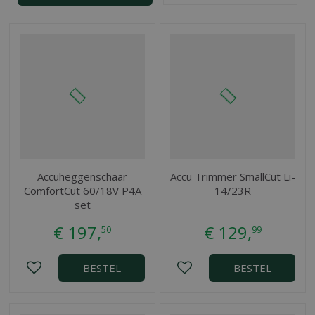
Accuheggenschaar
Accu Trimmer SmallCut Li-
ComfortCut 60/18V P4A
14/23R
set
€
197
,
€
129
,
50
99
BESTEL
BESTEL