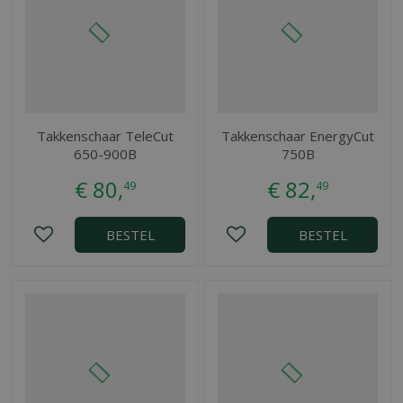
Takkenschaar TeleCut
Takkenschaar EnergyCut
650-900B
750B
€
80
,
€
82
,
49
49
BESTEL
BESTEL