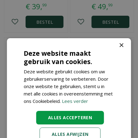
€
39
,
€
49
,
99
99
BESTEL
BESTEL
×
Deze website maakt
gebruik van cookies.
Deze website gebruikt cookies om uw
gebruikerservaring te verbeteren. Door
onze website te gebruiken, stemt u in
met alle cookies in overeenstemming met
ons Cookiebeleid.
Lees verder
Heggenschaar EasyCut
Takkenschaar EasyCut
500B
ALLES ACCEPTEREN
€
46
,
€
38
,
99
99
ALLES AFWIJZEN