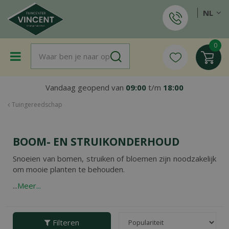
G
NL
a
n
a
a
r
c
o
Vandaag geopend van
09:00
t/m
18:00
n
t
Tuingereedschap
e
n
t
BOOM- EN STRUIKONDERHOUD
Snoeien van bomen, struiken of bloemen zijn noodzakelijk
om mooie planten te behouden.
...
Meer...
Filteren