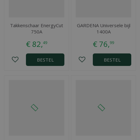
Takkenschaar EnergyCut
GARDENA Universele bijl
750A
1400A
€
82
,
€
76
,
49
99
BESTEL
BESTEL