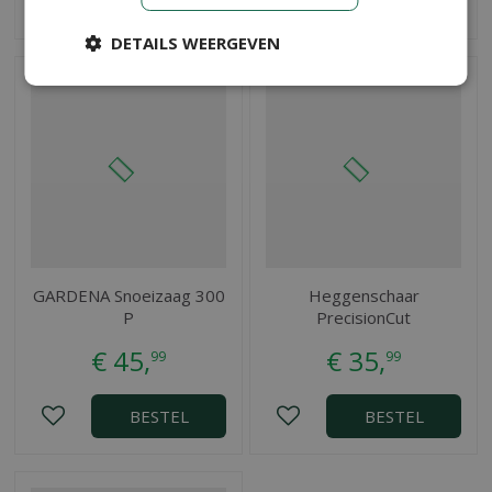
BESTEL
BESTEL
DETAILS WEERGEVEN
GARDENA Snoeizaag 300
Heggenschaar
P
PrecisionCut
€
45
,
€
35
,
99
99
BESTEL
BESTEL