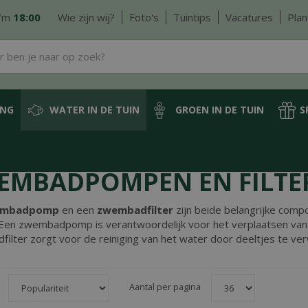
/m
18:00
Wie zijn wij?
Foto's
Tuintips
Vacatures
Plan
ING
WATER IN DE TUIN
GROEN IN DE TUIN
S
mpen en filters
EMBADPOMPEN EN FILTE
embadpomp
en een
zwembadfilter
zijn beide belangrijke com
Een zwembadpomp is verantwoordelijk voor het verplaatsen van 
ilter zorgt voor de reiniging van het water door deeltjes te ver
Aantal per pagina