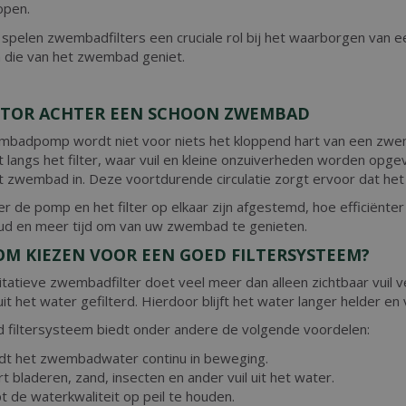
open.
l spelen zwembadfilters een cruciale rol bij het waarborgen va
 die van het zwembad geniet.
TOR ACHTER EEN SCHOON ZWEMBAD
badpomp wordt niet voor niets het kloppend hart van een zw
t langs het filter, waar vuil en kleine onzuiverheden worden op
t zwembad in. Deze voortdurende circulatie zorgt ervoor dat het w
r de pomp en het filter op elkaar zijn afgestemd, hoe efficiënt
d en meer tijd om van uw zwembad te genieten.
M KIEZEN VOOR EEN GOED FILTERSYSTEEM?
itatieve zwembadfilter doet veel meer dan alleen zichtbaar vuil ve
it het water gefilterd. Hierdoor blijft het water langer helder e
 filtersysteem biedt onder andere de volgende voordelen:
t het zwembadwater continu in beweging.
ert bladeren, zand, insecten en ander vuil uit het water.
t de waterkwaliteit op peil te houden.