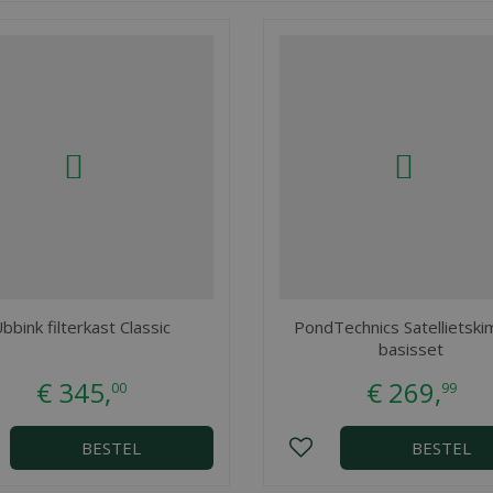
bbink filterkast Classic
PondTechnics Satellietsk
basisset
€
345
,
€
269
,
00
99
BESTEL
BESTEL