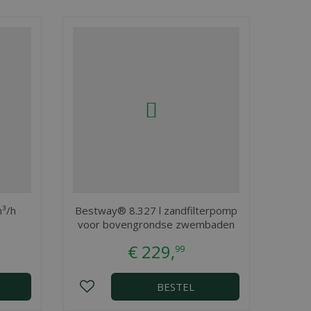
m³/h
Bestway® 8.327 l zandfilterpomp
voor bovengrondse zwembaden
€
229
,
99
BESTEL