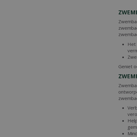
ZWEMB
Zwembad
zwembad 
zwembad
Het 
ver
Zwem
Geniet 
ZWEMB
Zwembadf
ontworpe
zwembadw
Verb
vero
Help
gemi
Mind