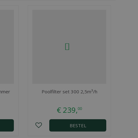
immer
Poolfilter set 300 2,5m³/h
€
239
,
00
BESTEL