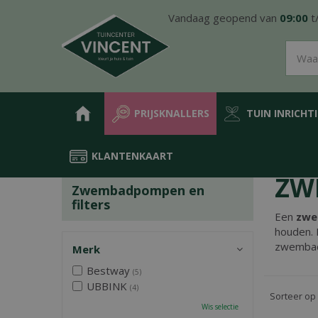
Ga
Vandaag geopend van
09:00
t
naar
content
PRIJSKNALLERS
TUIN INRICHT
KLANTENKAART
Home
Producten
Water in de tuin
Zwembaden
Zwembadpo
ZW
Zwembadpompen en
filters
Een
zw
houden. 
zwembadf
Merk
Bestway
(5)
UBBINK
(4)
Sorteer op
Wis selectie