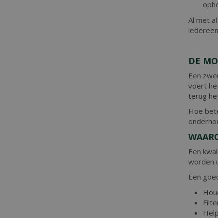
oph
Al met a
iedereen
DE MO
Een zwem
voert he
terug he
Hoe bete
onderhou
WAARO
Een kwal
worden u
Een goed
Houd
Filt
Help