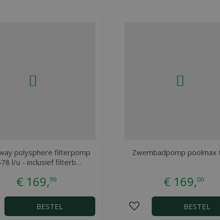
way polysphere filterpomp
Zwembadpomp poolmax 
78 l/u - inclusief filterb…
€
169
,
€
169
,
99
00
BESTEL
BESTEL