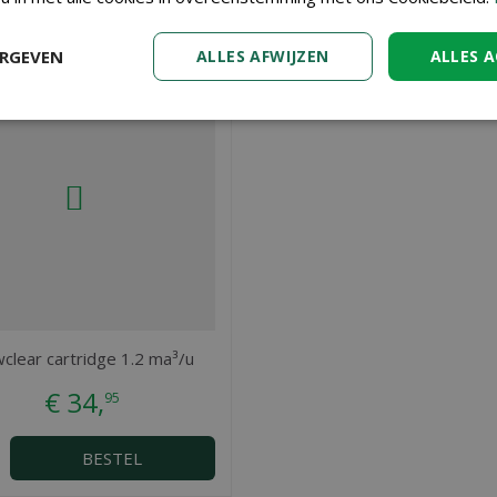
ERGEVEN
ALLES AFWIJZEN
ALLES 
wclear cartridge 1.2 ma³/u
€
34
,
95
BESTEL