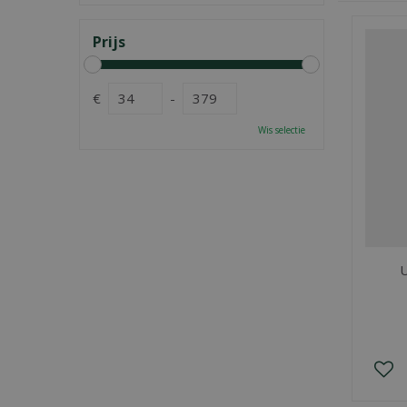
Prijs
€
-
Wis selectie
U