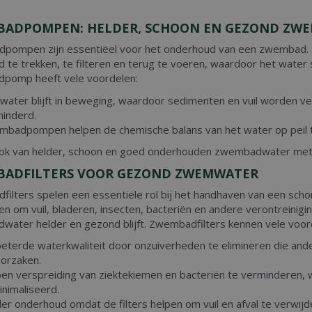
ADPOMPEN: HELDER, SCHOON EN GEZOND ZW
pompen zijn essentiëel voor het onderhoud van een zwembad. 
te trekken, te filteren en terug te voeren, waardoor het water s
pomp heeft vele voordelen:
water blijft in beweging, waardoor sedimenten en vuil worden v
minderd.
badpompen helpen de chemische balans van het water op peil te
ook van helder, schoon en goed onderhouden zwembadwater m
ADFILTERS VOOR GEZOND ZWEMWATER
ilters spelen een essentiële rol bij het handhaven van een scho
n om vuil, bladeren, insecten, bacteriën en andere verontreinigi
ater helder en gezond blijft. Zwembadfilters kennen vele voor
eterde waterkwaliteit door onzuiverheden te elimineren die ande
orzaken.
en verspreiding van ziektekiemen en bacteriën te verminderen, w
nimaliseerd.
er onderhoud omdat de filters helpen om vuil en afval te verwij