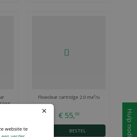
ar
Flowclear cartridge 2.0 ma³/u
r/uur
×
Hulp nodig?
€
55
,
00
ze website te
BESTEL
Lees verder