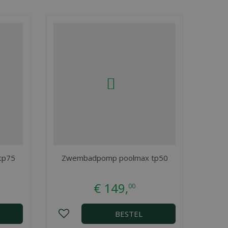
tp75
Zwembadpomp poolmax tp50
€
149
,
00
BESTEL