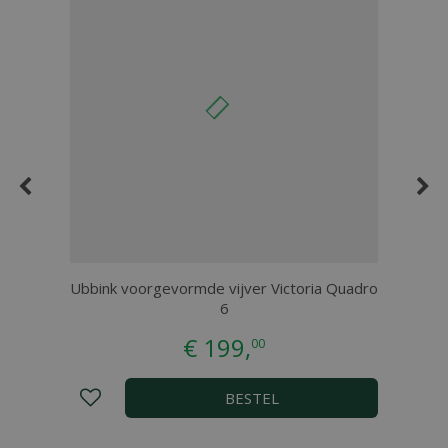
0
Ubbink voorgevormde vijver Victoria Quadro
6
€
199
,
00
BESTEL