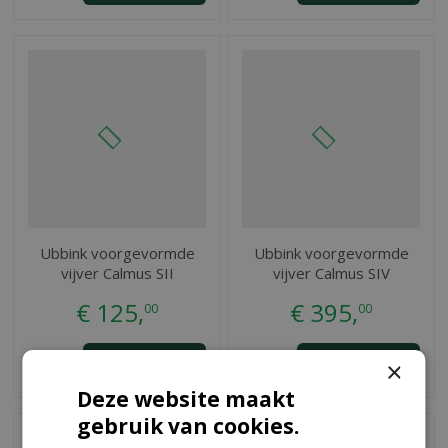
Ubbink voorgevormde
Ubbink voorgevormde
vijver Calmus SII
vijver Calmus SIV
€
125
,
€
395
,
00
00
BESTEL
BESTEL
×
Deze website maakt
gebruik van cookies.