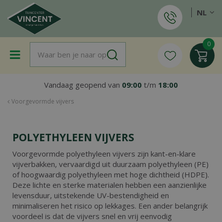
G
NL
a
n
a
a
r
c
o
Vandaag geopend van
09:00
t/m
18:00
n
t
Voorgevormde vijvers
e
n
t
POLYETHYLEEN VIJVERS
Voorgevormde polyethyleen vijvers zijn kant-en-klare
vijverbakken, vervaardigd uit duurzaam polyethyleen (PE)
of hoogwaardig polyethyleen met hoge dichtheid (HDPE).
Deze lichte en sterke materialen hebben een aanzienlijke
levensduur, uitstekende UV-bestendigheid en
minimaliseren het risico op lekkages. Een ander belangrijk
voordeel is dat de vijvers snel en vrij eenvodig