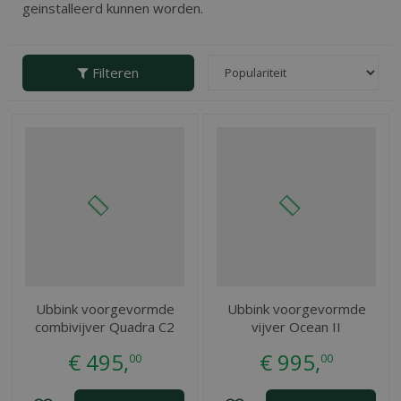
geinstalleerd kunnen worden.
Filteren
Ubbink voorgevormde
Ubbink voorgevormde
combivijver Quadra C2
vijver Ocean II
€
495
,
€
995
,
00
00