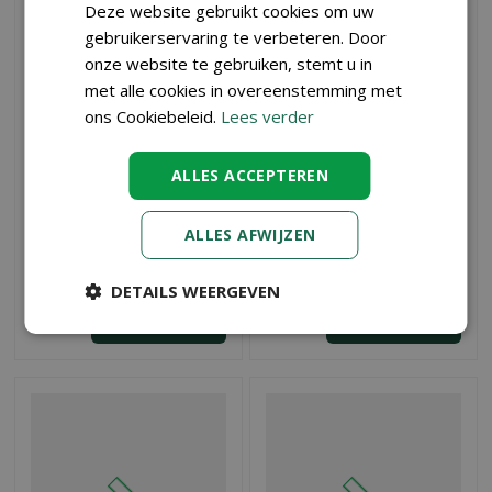
Deze website gebruikt cookies om uw
gebruikerservaring te verbeteren. Door
onze website te gebruiken, stemt u in
met alle cookies in overeenstemming met
ons Cookiebeleid.
Lees verder
ALLES ACCEPTEREN
Ubbink voorgevormde
Ubbink voorgevormde
vijver Iris SIII
vijver Calmus SI
ALLES AFWIJZEN
€
375
,
€
79
,
00
95
DETAILS WEERGEVEN
BESTEL
BESTEL