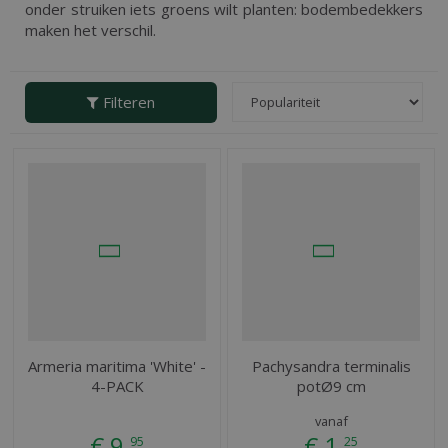
onder struiken iets groens wilt planten: bodembedekkers
maken het verschil.
Filteren
Armeria maritima 'White' -
Pachysandra terminalis
4-PACK
potØ9 cm
vanaf
€
9
,
€
1
,
95
25