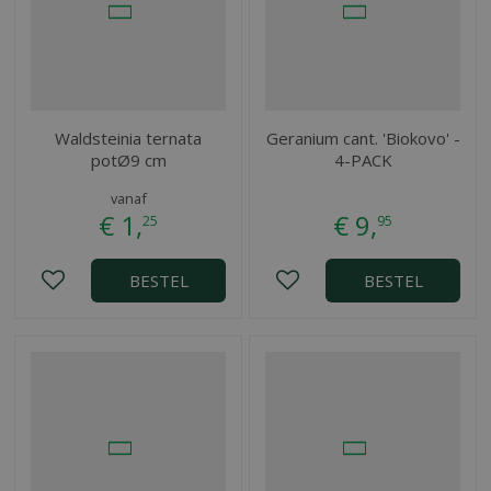
Waldsteinia ternata
Geranium cant. 'Biokovo' -
potØ9 cm
4-PACK
vanaf
€
1
,
€
9
,
25
95
BESTEL
BESTEL