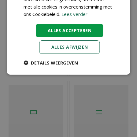
met alle cookies in overeenstemming met
ons Cookiebeleid.
Lees verder
ALLES ACCEPTEREN
Acaena micr.
Stachys byzantina - 4-
'kupferteppich' - 4 PACK
PACK
ALLES AFWIJZEN
€
9
,
€
9
,
95
95
DETAILS WEERGEVEN
BESTEL
BESTEL