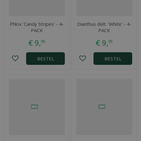
Phlox 'Candy Stripes' - 4-
Dianthus delt. 'White' - 4-
PACK
PACK
€
9
,
€
9
,
95
95
BESTEL
BESTEL