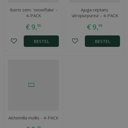
Iberis sem. 'snowflake' -
Ajuga reptans
4-PACK
'atropurpurea' - 4-PACK
€
9
,
€
9
,
95
99
BESTEL
BESTEL
Alchemilla mollis - 4-PACK
95