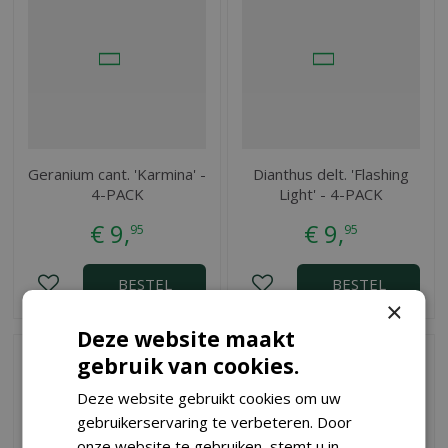
Geranium cant. 'Karmina' -
Dianthus delt. 'Flashing
4-PACK
Light' - 4-PACK
€
9
,
€
9
,
95
95
BESTEL
BESTEL
×
Deze website maakt
gebruik van cookies.
Deze website gebruikt cookies om uw
gebruikerservaring te verbeteren. Door
onze website te gebruiken, stemt u in