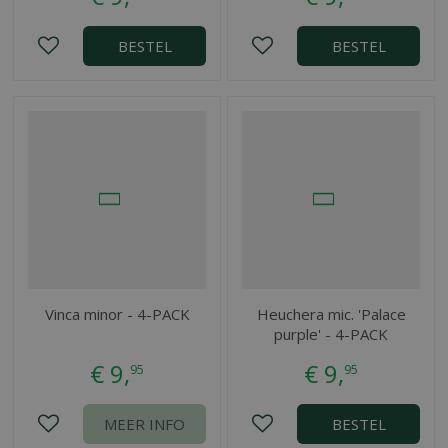
BESTEL
BESTEL
Vinca minor - 4-PACK
Heuchera mic. 'Palace
purple' - 4-PACK
€
9
,
€
9
,
95
95
MEER INFO
BESTEL