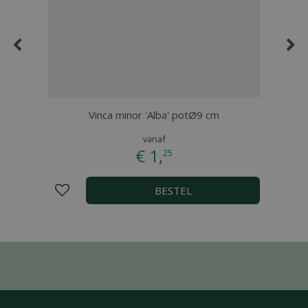
Vinca minor 'Alba' potØ9 cm
vanaf
€
1
,
25
BESTEL