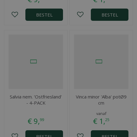
BESTEL
BESTEL
Salvia nem. 'Ostfriesland'
Vinca minor 'Alba' potØ9
- 4-PACK
cm
vanaf
€
9
,
€
1
,
99
25
BESTEL
BESTEL