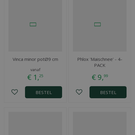
Vinca minor potØ9 cm
Phlox 'Maischnee' - 4-
PACK
vanaf
€
1
,
€
9
,
25
99
BESTEL
BESTEL