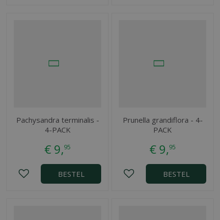
Pachysandra terminalis -
Prunella grandiflora - 4-
4-PACK
PACK
€
9
,
€
9
,
95
95
BESTEL
BESTEL