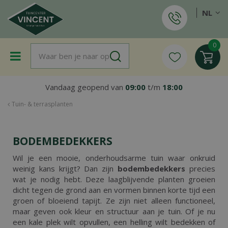
G
NL
a
n
a
a
r
c
o
Vandaag geopend van
09:00
t/m
18:00
n
t
Tuin- & terrasplanten
e
n
t
BODEMBEDEKKERS
Wil je een mooie, onderhoudsarme tuin waar onkruid
weinig kans krijgt? Dan zijn
bodembedekkers
precies
wat je nodig hebt. Deze laagblijvende planten groeien
dicht tegen de grond aan en vormen binnen korte tijd een
groen of bloeiend tapijt. Ze zijn niet alleen functioneel,
maar geven ook kleur en structuur aan je tuin. Of je nu
een kale plek wilt opvullen, een helling wilt bedekken of