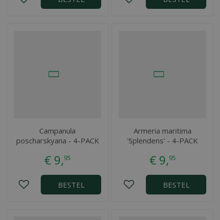
Campanula
Armeria maritima
poscharskyana - 4-PACK
'Splendens' - 4-PACK
€
9
,
€
9
,
95
95
BESTEL
BESTEL