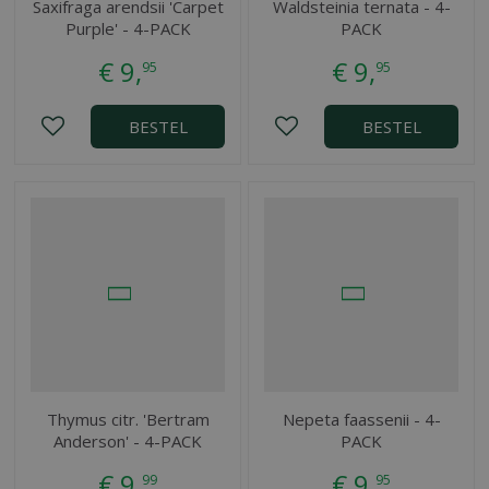
Saxifraga arendsii 'Carpet
Waldsteinia ternata - 4-
Purple' - 4-PACK
PACK
€
9
,
€
9
,
95
95
BESTEL
BESTEL
Thymus citr. 'Bertram
Nepeta faassenii - 4-
Anderson' - 4-PACK
PACK
€
9
,
€
9
,
99
95