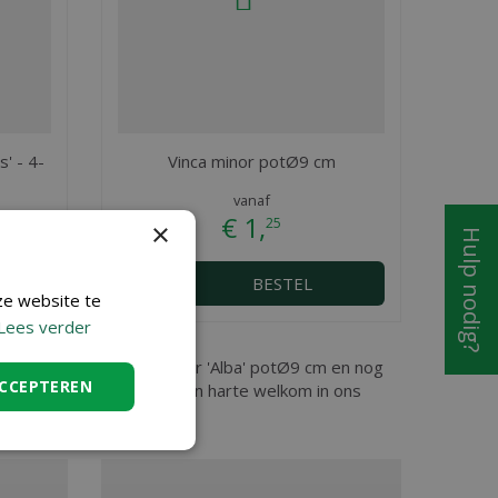
' - 4-
Vinca minor potØ9 cm
vanaf
€
1
,
25
×
Hulp nodig?
BESTEL
ze website te
Lees verder
Niklaas, vindt u Vinca minor 'Alba' potØ9 cm en nog
ACCEPTEREN
potØ9 cm dan bent u ook van harte welkom in ons