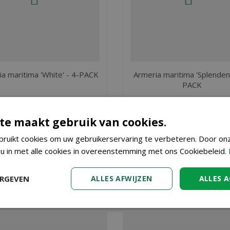
a maritima 'White' - 4-PACK
Armeria maritima 'Splendens
PACK
€
9
,
€
9
,
95
95
te maakt gebruik van cookies.
BESTEL
BESTEL
ruikt cookies om uw gebruikerservaring te verbeteren. Door on
 u in met alle cookies in overeenstemming met ons Cookiebeleid.
 Bij Tuincenter Vincent in Dendermonde, nabij Aalst, Gent en Sint 
ERGEVEN
ALLES AFWIJZEN
ALLES 
n onze webshop. Wilt u meer informatie over Vinca minor 'Alba' 
 adviseren. Graag tot ziens!