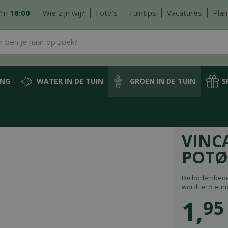
/m
18:00
Wie zijn wij?
Foto's
Tuintips
Vacatures
Plan
ING
WATER IN DE TUIN
GROEN IN DE TUIN
S
dembedekkers
Vinca minor 'Alba' potØ9 cm
VINC
POTØ
De bodembedekk
wordt er 5 eur
1
,
95