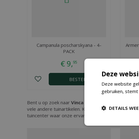
Campanula poscharskyana - 4-
Armeri
PACK
€
9
,
95
Deze websi
BESTEL
Deze website geb
gebruiken, stemt
Bent u op zoek naar
Vinca minor 'Alba' potØ9 cm
?
DETAILS WE
vele andere tuinartikelen. Kopen doet u eenvoudig i
tuincenter waar onze ervaren medewerkers u kunnen