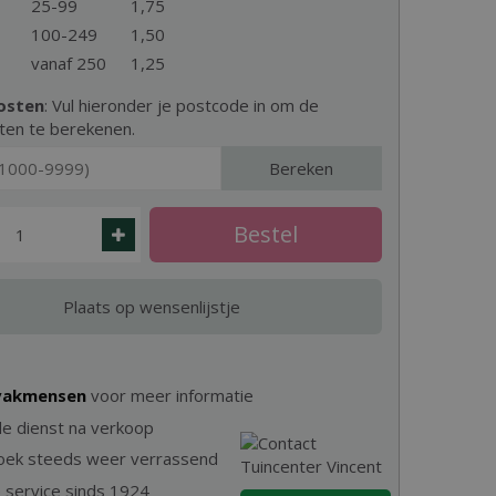
25-99
1
,
75
100-249
1
,
50
vanaf 250
1
,
25
osten
: Vul hieronder je postcode in om de
ten te berekenen.
Bereken
 vakmensen
voor meer informatie
e dienst na verkoop
zoek steeds weer verrassend
& service sinds 1924