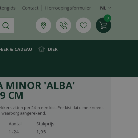
tengids
Contact
Herroepingsformulier
NL
FEER & CADEAU
DIER
A MINOR 'ALBA'
9 CM
ers zitten per 24 in een kist. Per kist dat u mee neemt
o waarborg aangerekend.
Aantal
Stukprijs
1-24
1
,
95