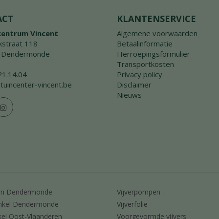
ACT
KLANTENSERVICE
centrum Vincent
Algemene voorwaarden
straat 118
Betaalinformatie
 Dendermonde
Herroepingsformulier
Transportkosten
21.14.04
Privacy policy
tuincenter-vincent.be
Disclaimer
Nieuws
en Dendermonde
Vijverpompen
nkel Dendermonde
Vijverfolie
kel Oost-Vlaanderen
Voorgevormde vijvers