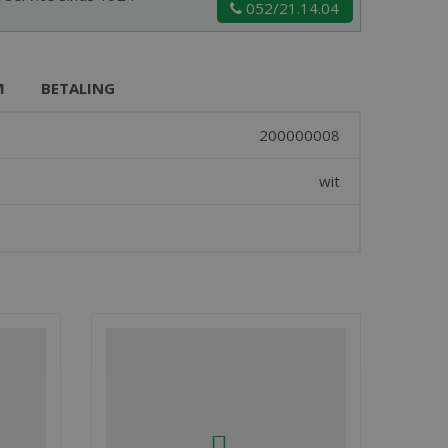
052/21.14.04
M
BETALING
200000008
wit