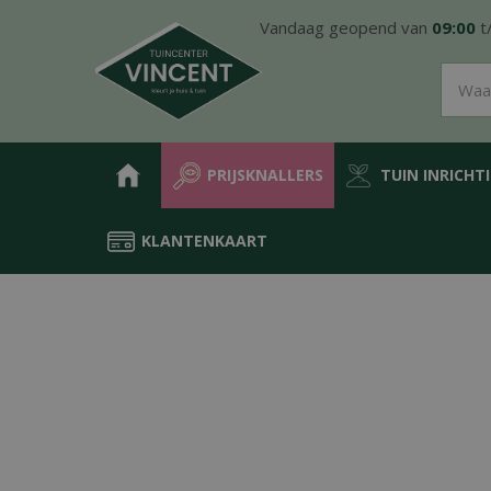
Ga
Vandaag geopend van
09:00
t
naar
content
PRIJSKNALLERS
TUIN INRICHT
KLANTENKAART
Home
Producten
Groen in de tuin
Tuin- & terrasplanten
Bo