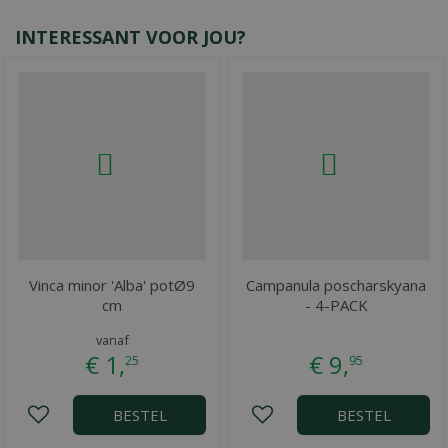
INTERESSANT VOOR JOU?
Vinca minor 'Alba' potØ9
Campanula poscharskyana
cm
- 4-PACK
vanaf
€
1
,
€
9
,
25
95
BESTEL
BESTEL