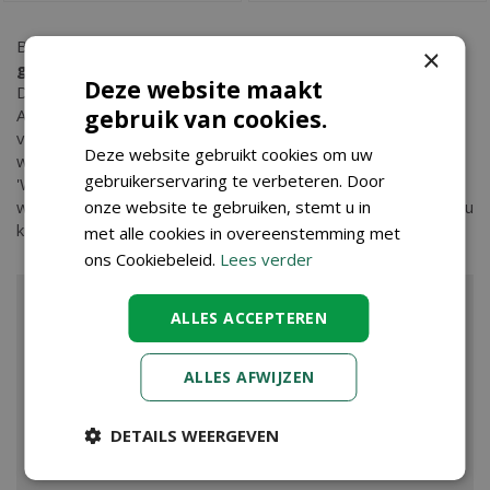
Bent u op zoek naar
Armeria maritima 'White' - Engels
×
gras wit fourpack
? Bij Tuincenter Vincent in
Deze website maakt
Dendermonde, nabij Aalst, Gent en Sint Niklaas, vindt u
gebruik van cookies.
Armeria maritima 'White' - Engels gras wit fourpack en nog
vele andere tuinartikelen. Kopen doet u eenvoudig in onze
Deze website gebruikt cookies om uw
webshop. Wilt u meer informatie over Armeria maritima
gebruikerservaring te verbeteren. Door
'White' - Engels gras wit fourpack dan bent u ook van harte
onze website te gebruiken, stemt u in
welkom in ons tuincenter waar onze ervaren medewerkers u
kunnen adviseren. Graag tot ziens!
met alle cookies in overeenstemming met
ons Cookiebeleid.
Lees verder
ALLES ACCEPTEREN
ALLES AFWIJZEN
DETAILS WEERGEVEN