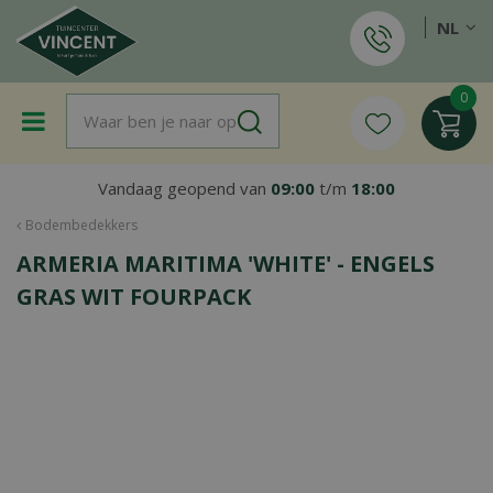
G
NL
a
n
a
a
r
c
o
Vandaag geopend van
09:00
t/m
18:00
n
t
Bodembedekkers
e
ARMERIA MARITIMA 'WHITE' - ENGELS
n
t
GRAS WIT FOURPACK