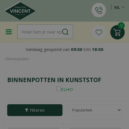
G
NL
a
n
a
a
r
c
o
Vandaag geopend van
09:00
t/m
18:00
n
t
Binnenpotten
e
n
t
BINNENPOTTEN IN KUNSTSTOF
Filteren