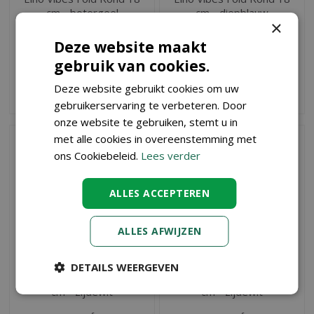
cm - botergeel
cm - diepblauw
×
vanaf
vanaf
Deze website maakt
€
9
,
€
9
,
89
89
gebruik van cookies.
Deze website gebruikt cookies om uw
BESTEL
BESTEL
gebruikerservaring te verbeteren. Door
onze website te gebruiken, stemt u in
met alle cookies in overeenstemming met
ons Cookiebeleid.
Lees verder
ALLES ACCEPTEREN
ALLES AFWIJZEN
DETAILS WEERGEVEN
Elho Vibes Fold Rond 16
Elho Vibes Fold Rond 14
cm - zijdewit
cm - zijdewit