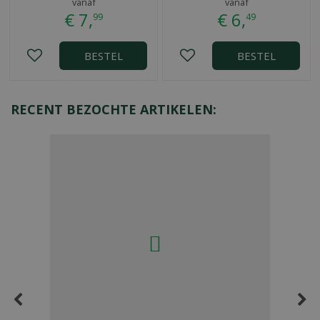
vanaf
vanaf
€
7
,
€
6
,
99
49
BESTEL
BESTEL
RECENT BEZOCHTE ARTIKELEN: