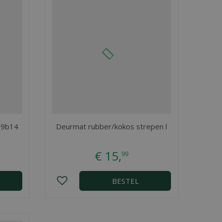
l9b14
Deurmat rubber/kokos strepen l
€
15
,
99
BESTEL