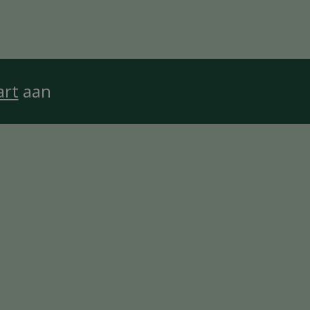
art
aan