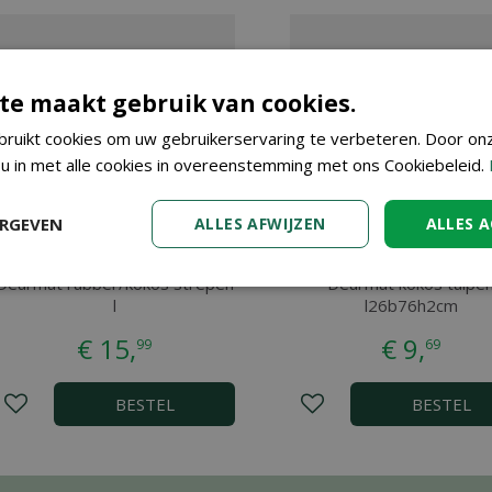
te maakt gebruik van cookies.
ruikt cookies om uw gebruikerservaring te verbeteren. Door on
 u in met alle cookies in overeenstemming met ons Cookiebeleid.
ERGEVEN
ALLES AFWIJZEN
ALLES 
Deurmat rubber/kokos strepen
Deurmat kokos tulpe
l
l26b76h2cm
€
15
,
€
9
,
99
69
BESTEL
BESTEL