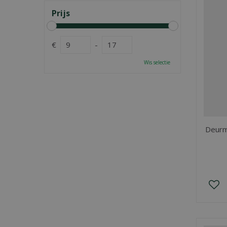
Prijs
€
-
Wis selectie
Deurm