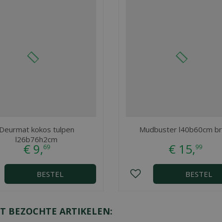
Deurmat kokos tulpen
Mudbuster l40b60cm br
l26b76h2cm
€
9
,
€
15
,
69
99
BESTEL
BESTEL
T BEZOCHTE ARTIKELEN: