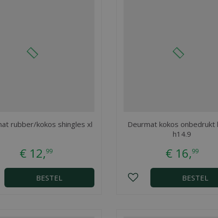
at rubber/kokos shingles xl
Deurmat kokos onbedrukt 
h14.9
€
12
,
€
16
,
99
99
BESTEL
BESTEL