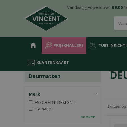
Ga
Vandaag geopend van
09:00
t
naar
content
PRIJSKNALLERS
TUIN INRICHT
KLANTENKAART
Home
Producten
Sfeer & cadeau
Huisdeco
Deurmatten
DE
Deurmatten
Merk
ESSCHERT DESIGN
(4)
Sorteer op
Hamat
(1)
Wis selectie