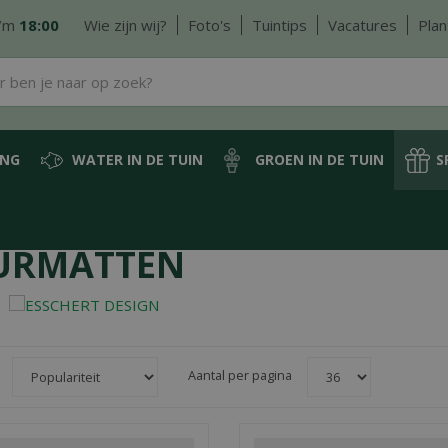
/m
18:00
Wie zijn wij?
Foto's
Tuintips
Vacatures
Plan
ING
WATER IN DE TUIN
GROEN IN DE TUIN
S
URMATTEN
Aantal per pagina