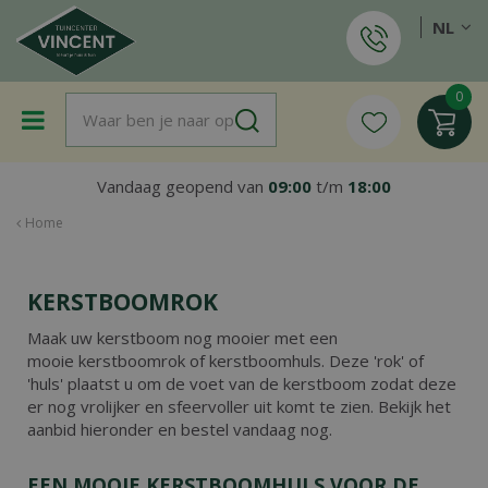
G
NL
a
n
a
a
r
c
o
Vandaag geopend van
09:00
t/m
18:00
n
t
Home
e
n
t
KERSTBOOMROK
Maak uw kerstboom nog mooier met een
mooie kerstboomrok of kerstboomhuls. Deze 'rok' of
'huls' plaatst u om de voet van de kerstboom zodat deze
er nog vrolijker en sfeervoller uit komt te zien. Bekijk het
aanbid hieronder en bestel vandaag nog.
EEN MOOIE KERSTBOOMHULS VOOR DE