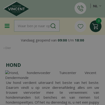
G
NL
a
n
a
a
r
c
o
Vandaag geopend van
09:00
t/m
18:00
n
t
Dier
e
n
t
HOND
Uw hond verdient uiteraard het beste van het beste.
Daarom vindt u op onze dierenafdeling alles om uw
trouwe viervoeter mee te verwennen: van
hondenmanden tot benches en van riemen tot
hondenspeeltjes. Of het nu dierendag is, u net een puppy