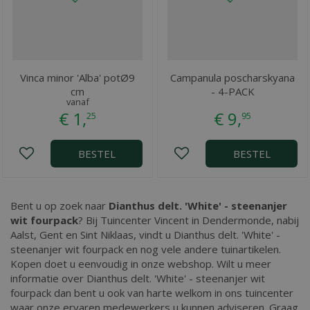
Vinca minor 'Alba' potØ9
Campanula poscharskyana
cm
- 4-PACK
vanaf
€
1
,
€
9
,
25
95
BESTEL
BESTEL
Bent u op zoek naar
Dianthus delt. 'White' - steenanjer
wit fourpack
? Bij Tuincenter Vincent in Dendermonde, nabij
Aalst, Gent en Sint Niklaas, vindt u Dianthus delt. 'White' -
steenanjer wit fourpack en nog vele andere tuinartikelen.
Kopen doet u eenvoudig in onze webshop. Wilt u meer
informatie over Dianthus delt. 'White' - steenanjer wit
fourpack dan bent u ook van harte welkom in ons tuincenter
waar onze ervaren medewerkers u kunnen adviseren. Graag