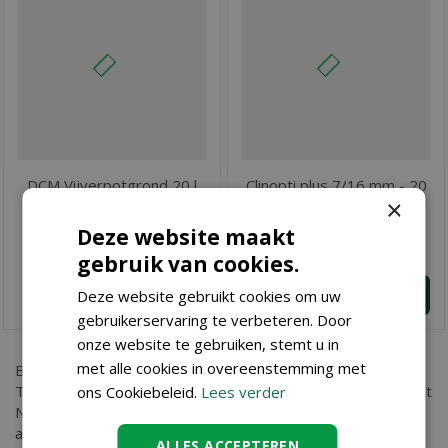
DCM Vijverpotgrond 20 l
Clinopti plus 7/16 mm - 20
×
kg
Deze website maakt
€
8
,
€
32
,
20
95
gebruik van cookies.
BESTEL
BESTEL
Deze website gebruikt cookies om uw
gebruikerservaring te verbeteren. Door
onze website te gebruiken, stemt u in
met alle cookies in overeenstemming met
Bent u op zoek naar
Lava split 16-32 mm 13,5 l
? Bij
Tuincenter Vincent in Dendermonde, nabij Aalst, Gent en Sint
ons Cookiebeleid.
Lees verder
Niklaas, vindt u Lava split 16-32 mm 13,5 l en nog vele
andere tuinartikelen. Kopen doet u eenvoudig in onze
ALLES ACCEPTEREN