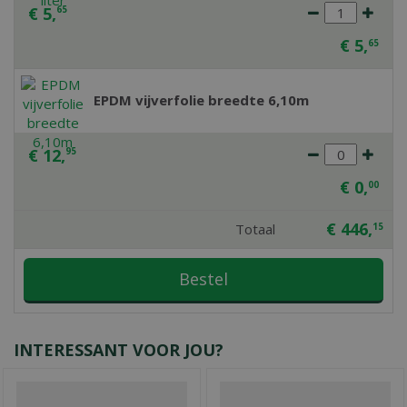
€
5
,
65
€
5
,
65
EPDM vijverfolie breedte 6,10m
€
12
,
95
€
0
,
00
€
446
,
Totaal
15
INTERESSANT VOOR JOU?