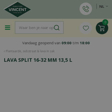
G
NL
a
n
a
a
r
c
o
Vandaag geopend van
09:00
t/m
18:00
n
t
Plantaarde, substraat & lava in zak
e
LAVA SPLIT 16-32 MM 13,5 L
n
t