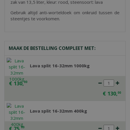
zak van 13,5 liter, kleur: rood, steensoort: lava
Gebruik altijd anti-worteldoek om onkruid tussen de
steentjes te voorkomen.
MAAK DE BESTELLING COMPLEET MET:
Lava split 16-32mm 1000kg
€
130
,
00
€
130
,
00
Lava split 16-32mm 400kg
€
75
,
00