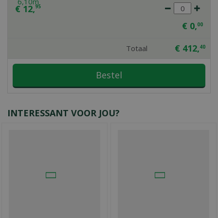
€
12
,
95
€
0
,
00
€
412
,
Totaal
40
INTERESSANT VOOR JOU?