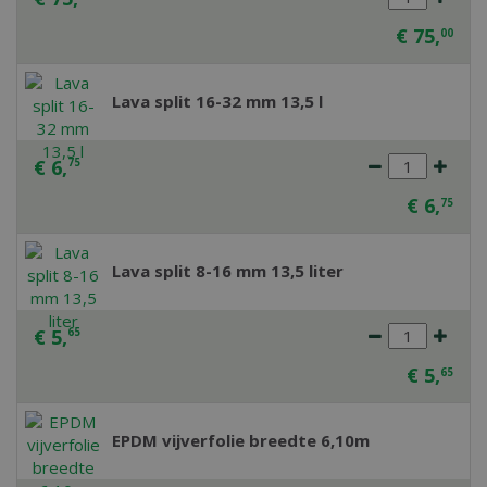
€
75
,
00
Lava split 16-32 mm 13,5 l
€
6
,
75
€
6
,
75
Lava split 8-16 mm 13,5 liter
€
5
,
65
€
5
,
65
EPDM vijverfolie breedte 6,10m