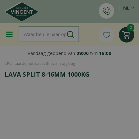
G
NL
a
n
a
a
r
c
o
Vandaag geopend van
09:00
t/m
18:00
n
t
Plantaarde, substraat & lava in big bag
e
LAVA SPLIT 8-16MM 1000KG
n
t