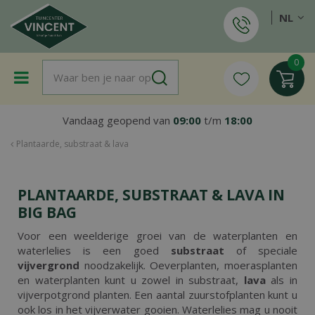
G
NL
a
n
a
a
r
c
o
Vandaag geopend van
09:00
t/m
18:00
n
t
Plantaarde, substraat & lava
e
n
t
PLANTAARDE, SUBSTRAAT & LAVA IN
BIG BAG
Voor een weelderige groei van de waterplanten en
waterlelies is een goed
substraat
of speciale
vijvergrond
noodzakelijk. Oeverplanten, moerasplanten
en waterplanten kunt u zowel in substraat,
lava
als in
vijverpotgrond planten. Een aantal zuurstofplanten kunt u
ook los in het vijverwater gooien. Waterlelies mag u nooit