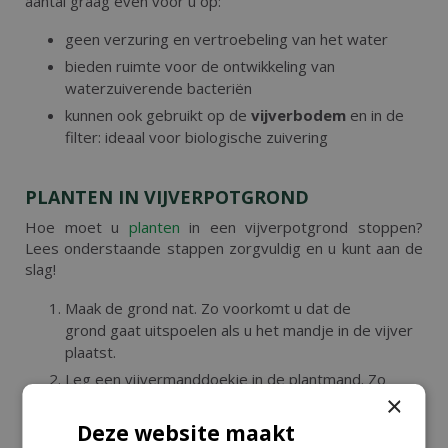
aantal graag even voor u op:
geen verzuring en vertroebeling van het water
bieden ruimte voor de ontwikkeling van
waterzuiverende bacteriën
kunnen ook gebruikt op de
vijverbodem
en in de
filter: ideaal voor biologische zuivering
PLANTEN IN VIJVERPOTGROND
Hoe moet u
planten
in een vijverpotgrond stoppen?
Lees onderstaande stappen zorgvuldig en u kunt aan de
slag!
​Maak de grond nat. Zo voorkomt u dat de
grond gaat uitspoelen als u het mandje in de vijver
plaatst.
Leg een vijvermanddoekje in de plantmand. Zo
×
wordt het uitspoelen van de grond sterk
verminderd.
Deze website maakt