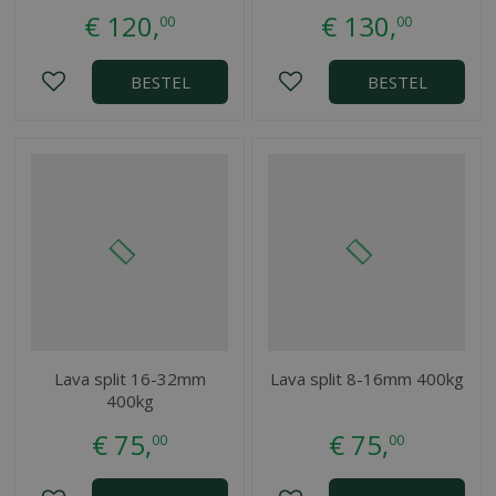
€
120
,
€
130
,
00
00
BESTEL
BESTEL
Lava split 16-32mm
Lava split 8-16mm 400kg
400kg
€
75
,
€
75
,
00
00