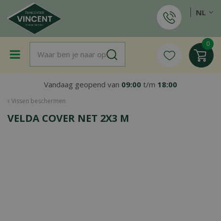
G
NL
a
n
a
a
r
c
o
Vandaag geopend van
09:00
t/m
18:00
n
t
Vissen beschermen
e
VELDA COVER NET 2X3 M
n
t