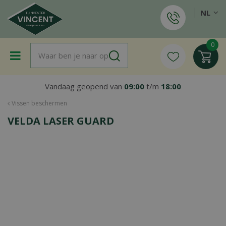
G
NL
a
n
a
a
r
c
o
Vandaag geopend van
09:00
t/m
18:00
n
t
Vissen beschermen
e
VELDA LASER GUARD
n
t