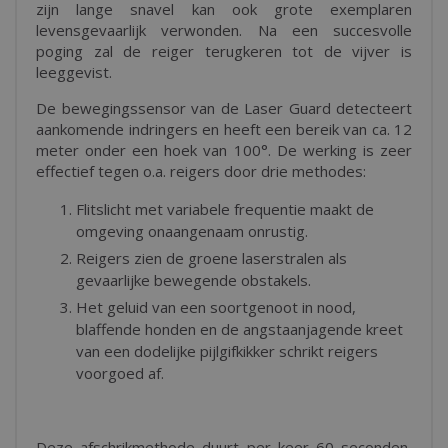
zijn lange snavel kan ook grote exemplaren
levensgevaarlijk verwonden. Na een succesvolle
poging zal de reiger terugkeren tot de vijver is
leeggevist.
De bewegingssensor van de Laser Guard detecteert
aankomende indringers en heeft een bereik van ca. 12
meter onder een hoek van 100°. De werking is zeer
effectief tegen o.a. reigers door drie methodes:
Flitslicht met variabele frequentie maakt de
omgeving onaangenaam onrustig.
Reigers zien de groene laserstralen als
gevaarlijke bewegende obstakels.
Het geluid van een soortgenoot in nood,
blaffende honden en de angstaanjagende kreet
van een dodelijke pijlgifkikker schrikt reigers
voorgoed af.
Deze afschrikmethode duurt per keer 60 seconden,