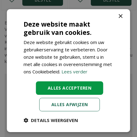
×
Bent u op zoek naar
Velda Laser Guard
? Bij Tuincenter
Deze website maakt
Vincent in Dendermonde, nabij Aalst, Gent en Sint Niklaas,
gebruik van cookies.
vindt u Velda Laser Guard en nog vele andere tuinartikelen.
Kopen doet u eenvoudig in onze webshop. Wilt u meer
Deze website gebruikt cookies om uw
informatie over Velda Laser Guard dan bent u ook van harte
gebruikerservaring te verbeteren. Door
welkom in ons tuincenter waar onze ervaren medewerkers u
onze website te gebruiken, stemt u in
kunnen adviseren. Graag tot ziens!
met alle cookies in overeenstemming met
ons Cookiebeleid.
Lees verder
ALLES ACCEPTEREN
ALLES AFWIJZEN
DETAILS WEERGEVEN