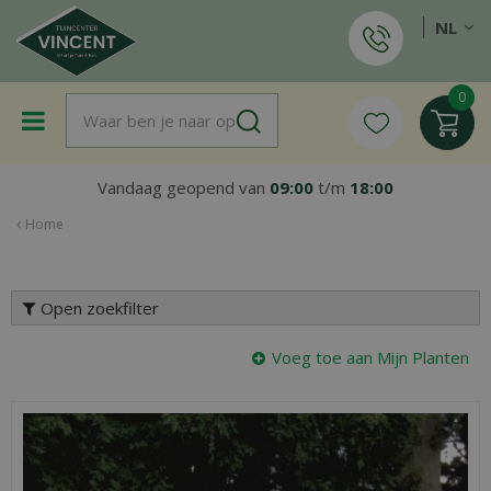
G
NL
a
n
a
a
r
c
o
Vandaag geopend van
09:00
t/m
18:00
n
t
Home
e
n
t
Open zoekfilter
Voeg toe aan Mijn Planten