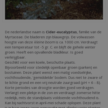
De nederlandse naam is
Cider-eucalyptus
, familie van de
Myrtaceae. De bladeren zijn blauwgrijs. De volwassen
hoogte van deze
kleine boom
is ca. 1000 cm. Verdraagt
een temperatuur tot -5 gr. C. en blijft de gehele winter
groen. Heeft een opvallende bladkleur. Is goed
verkrijgbaar.
Geschikt voor een koele, beschutte plaats.
Bijvoorbeeld voor stedelijk openbaar groen (parken) en
bostuinen. Deze plant wenst een matig voedselrijke,
vochthoudende, 'gemiddelde' bodem. Dus niet te zware of
te lichte grond en een vrij neutrale zuurgraad (pH = 6 - 8).
Korte periodes van droogte worden goed verdragen.
Verlangt een plekje in de zon en verdraagt zomerse hitte
redelijk, mits de standplaats voldoende vochthoudend is.
Kan bij nachtvorst in april-mei schade oplopen. Deze plant
is in haar jonge jaren eenvoudig met allerlei vaste planten