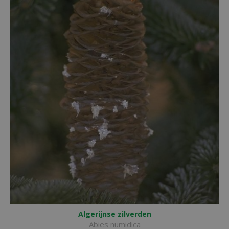
Algerijnse zilverden
Abies numidica