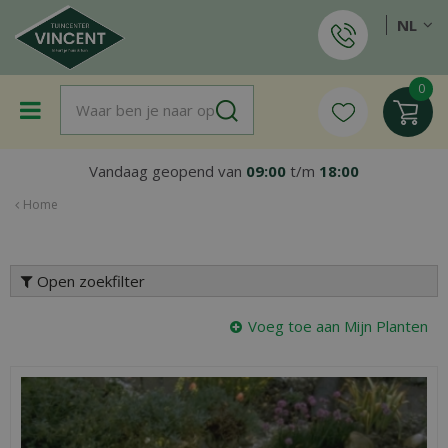
G
NL
a
n
a
a
r
c
o
Vandaag geopend van
09:00
t/m
18:00
n
t
Home
e
n
t
Open zoekfilter
Voeg toe aan Mijn Planten