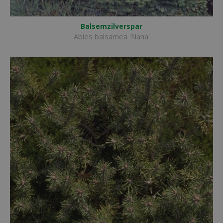
Balsemzilverspar
Abies balsamea 'Nana'