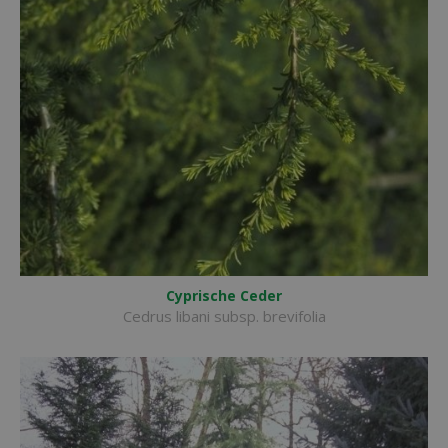
Cyprische Ceder
Cedrus libani subsp. brevifolia