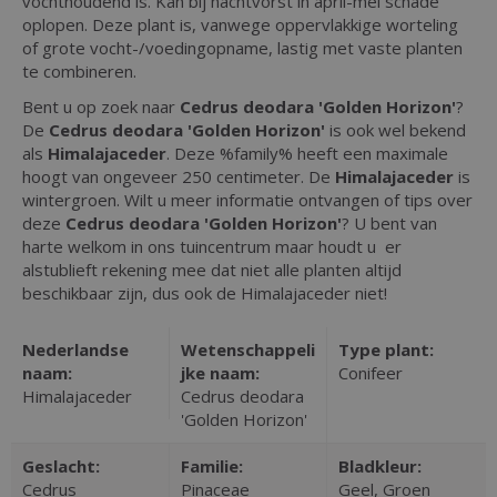
vochthoudend is. Kan bij nachtvorst in april-mei schade
oplopen. Deze plant is, vanwege oppervlakkige worteling
of grote vocht-/voedingopname, lastig met vaste planten
te combineren.
Bent u op zoek naar
Cedrus deodara 'Golden Horizon'
?
De
Cedrus deodara 'Golden Horizon'
is ook wel bekend
als
Himalajaceder
. Deze %family% heeft een maximale
hoogt van ongeveer 250 centimeter. De
Himalajaceder
is
wintergroen. Wilt u meer informatie ontvangen of tips over
deze
Cedrus deodara 'Golden Horizon'
? U bent van
harte welkom in ons tuincentrum maar houdt u er
alstublieft rekening mee dat niet alle planten altijd
beschikbaar zijn, dus ook de Himalajaceder niet!
Nederlandse
Wetenschappeli
Type plant:
naam:
jke naam:
Conifeer
Himalajaceder
Cedrus deodara
'Golden Horizon'
Geslacht:
Familie:
Bladkleur:
Cedrus
Pinaceae
Geel, Groen