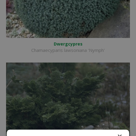
Dwergcypres
Chamaecyparis lawsoniana 'Nymph'