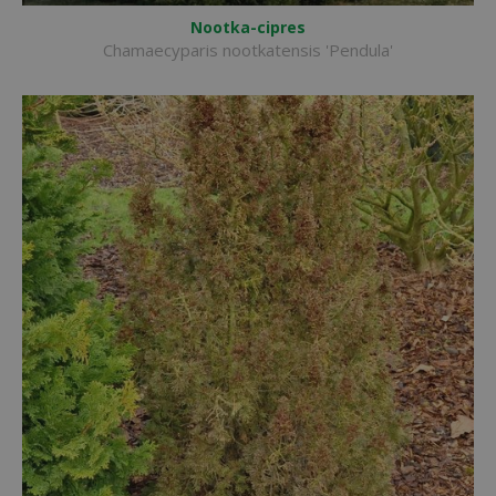
Nootka-cipres
Chamaecyparis nootkatensis 'Pendula'