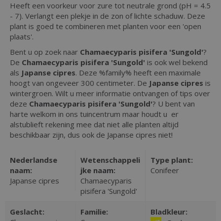
Heeft een voorkeur voor zure tot neutrale grond (pH = 4.5
- 7). Verlangt een plekje in de zon of lichte schaduw. Deze
plant is goed te combineren met planten voor een 'open
plaats'.
Bent u op zoek naar
Chamaecyparis pisifera 'Sungold'
?
De
Chamaecyparis pisifera 'Sungold'
is ook wel bekend
als
Japanse cipres
. Deze %family% heeft een maximale
hoogt van ongeveer 300 centimeter. De
Japanse cipres
is
wintergroen. Wilt u meer informatie ontvangen of tips over
deze
Chamaecyparis pisifera 'Sungold'
? U bent van
harte welkom in ons tuincentrum maar houdt u er
alstublieft rekening mee dat niet alle planten altijd
beschikbaar zijn, dus ook de Japanse cipres niet!
Nederlandse
Wetenschappeli
Type plant:
naam:
jke naam:
Conifeer
Japanse cipres
Chamaecyparis
pisifera 'Sungold'
Geslacht:
Familie:
Bladkleur: