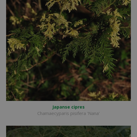
Japanse cipres
Chamaecyparis pisifera 'Nana'