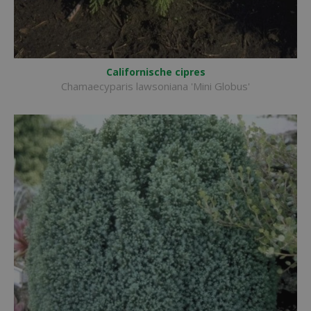
Californische cipres
Chamaecyparis lawsoniana 'Mini Globus'