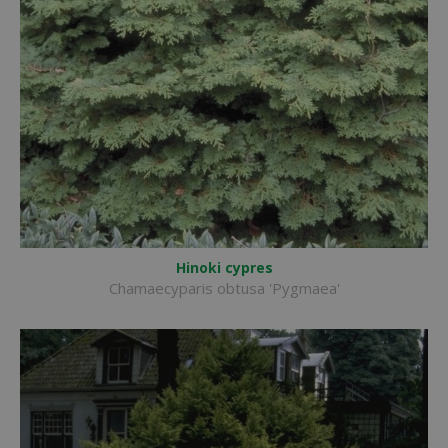
Hinoki cypres
Chamaecyparis obtusa 'Pygmaea'