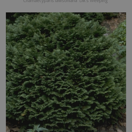
Chamaecyparis lawsoniana 'Dik's Weeping'