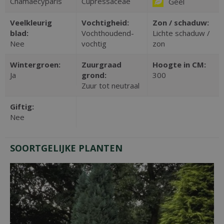
Chamaecyparis
Cupressaceae
Geel
Veelkleurig
Vochtigheid:
Zon / schaduw:
blad:
Vochthoudend-
Lichte schaduw /
Nee
vochtig
zon
Wintergroen:
Zuurgraad
Hoogte in CM:
Ja
grond:
300
Zuur tot neutraal
Giftig:
Nee
SOORTGELIJKE PLANTEN