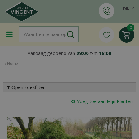
G
NL
a
n
a
a
r
c
o
Vandaag geopend van
09:00
t/m
18:00
n
t
Home
e
n
t
Open zoekfilter
Voeg toe aan Mijn Planten