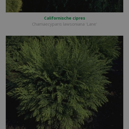
Californische cipres
Chamaecyparis lawsoniana 'Lane'