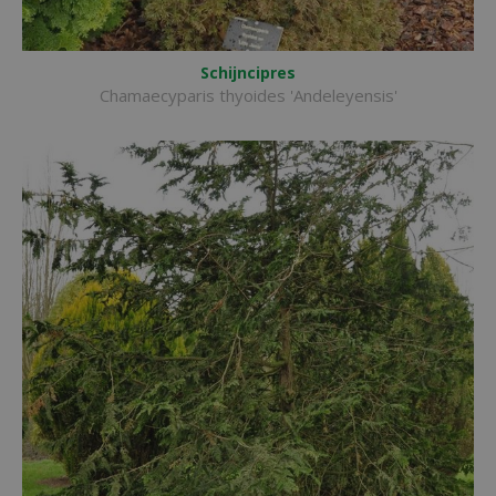
Schijncipres
Chamaecyparis thyoides 'Andeleyensis'