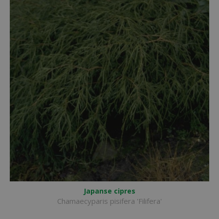
Japanse cipres
Chamaecyparis pisifera 'Filifera'