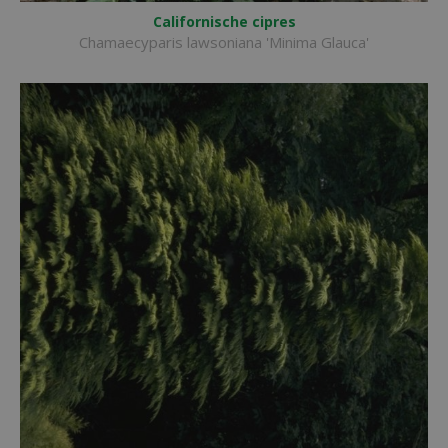
Californische cipres
Chamaecyparis lawsoniana 'Minima Glauca'