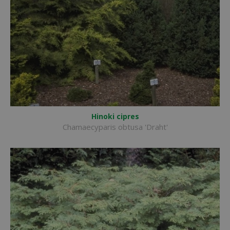
Hinoki cipres
Chamaecyparis obtusa 'Draht'