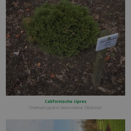
Californische cipres
Chamaecyparis lawsoniana 'Globosa'