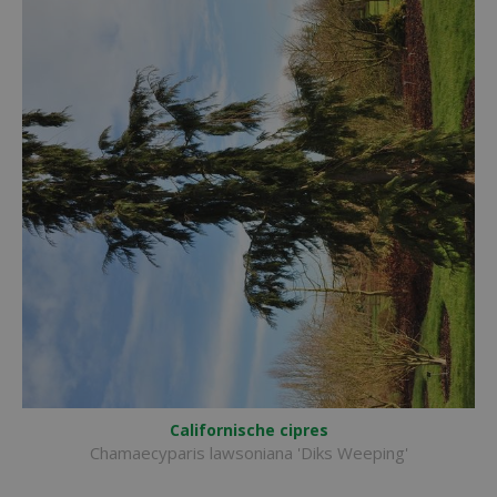
Californische cipres
Chamaecyparis lawsoniana 'Diks Weeping'