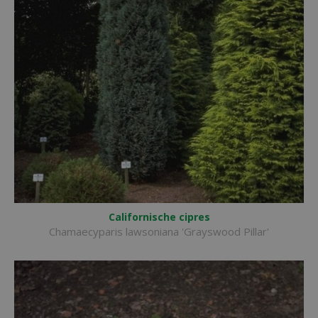
Californische cipres
Chamaecyparis lawsoniana 'Grayswood Pillar'