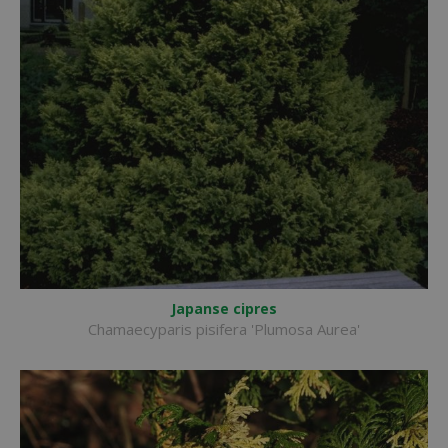
Japanse cipres
Chamaecyparis pisifera 'Plumosa Aurea'