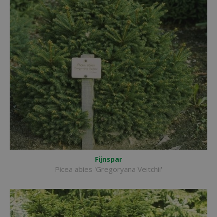
Fijnspar
Picea abies 'Gregoryana Veitchii'