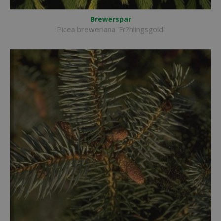
Brewerspar
Picea breweriana 'Fr?hlingsgold'