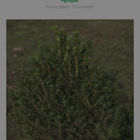
Fijnspar
Picea abies 'Formanek'