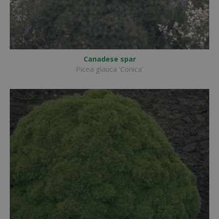
Canadese spar
Picea glauca 'Conica'