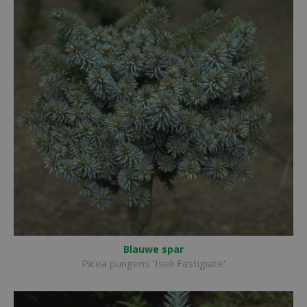
Blauwe spar
Picea pungens 'Iseli Fastigiate'