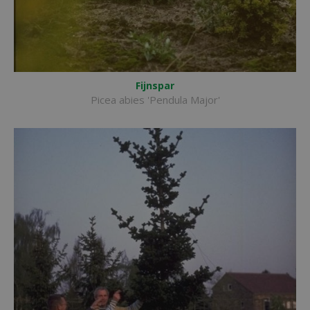
Fijnspar
Picea abies 'Pendula Major'