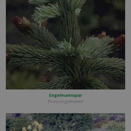
Engelmannspar
Picea engelmannii