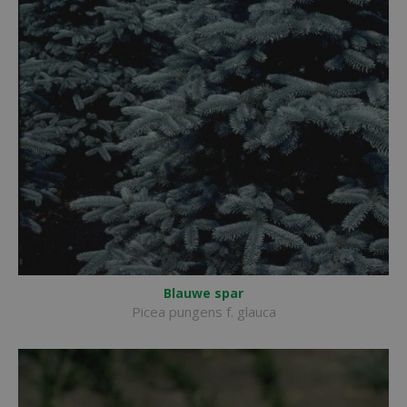
Blauwe spar
Picea pungens f. glauca