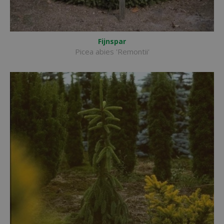
Fijnspar
Picea abies 'Remontii'