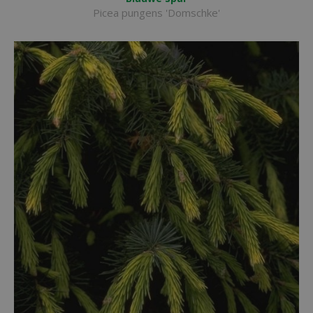
Picea pungens 'Domschke'