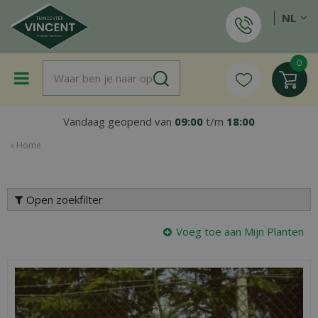
G
NL
a
n
a
a
r
c
o
Vandaag geopend van
09:00
t/m
18:00
n
t
Home
e
n
t
Open zoekfilter
Voeg toe aan Mijn Planten