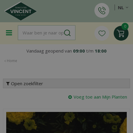
G
NL
a
n
a
a
r
c
o
Vandaag geopend van
09:00
t/m
18:00
n
t
Home
e
n
t
Open zoekfilter
Voeg toe aan Mijn Planten