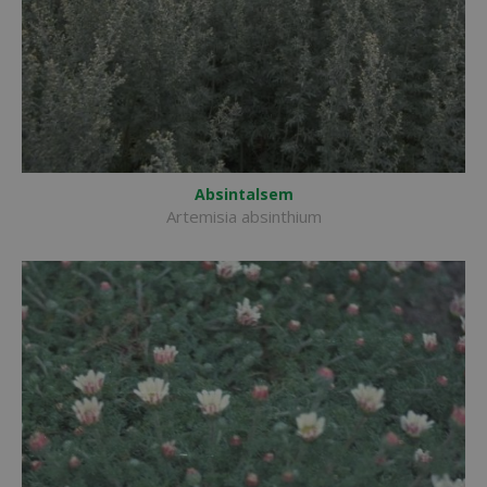
Absintalsem
Artemisia absinthium