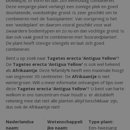
bloeiwijze, of vorm en laat zich eenvoudig combineren.
Deze eenjarige plant verlangt een zonnige plek en goed
doorlatende, voedselrijke grond. Is zeer geschikt om te
combineren met de 'basisplanten'. Van oorsprong is het
een 'weideplant' en daarom vooral geschikt voor wat
zwaardere bodemtypen en zo nu en dan vochtige grond. Is
dan ook vaak goed te combineren met 'bosrandplanten'.
De plant heeft stevige stengels en laat zich goed
combineren.
Bent u op zoek naar
Tagetes erecta 'Antigua Yellow'
?
De
Tagetes erecta 'Antigua Yellow'
is ook wel bekend
als
Afrikaantje
. Deze %family% heeft een maximale hoogt
van ongeveer 30 centimeter. De
Afrikaantje
is niet
wintergroen. Wilt u meer informatie ontvangen of tips over
deze
Tagetes erecta 'Antigua Yellow'
? U bent van harte
welkom in ons tuincentrum maar houdt u er alstublieft
rekening mee dat niet alle planten altijd beschikbaar zijn,
dus ook de Afrikaantje niet!
Nederlandse
Wetenschappeli
Type plant:
naam:
jke naam:
Een-tweejarig