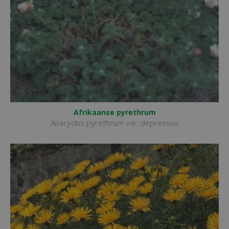
Afrikaanse pyrethrum
Anacyclus pyrethrum var. depressus