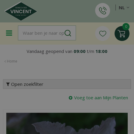
G
NL
a
n
a
a
r
c
o
Vandaag geopend van
09:00
t/m
18:00
n
t
Home
e
n
t
Open zoekfilter
Voeg toe aan Mijn Planten