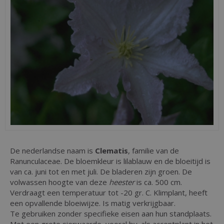
De nederlandse naam is
Clematis
, familie van de
Ranunculaceae. De bloemkleur is lilablauw en de bloeitijd is
van ca. juni tot en met juli. De bladeren zijn groen. De
volwassen hoogte van deze
heester
is ca. 500 cm.
Verdraagt een temperatuur tot -20 gr. C. Klimplant, heeft
een opvallende bloeiwijze. Is matig verkrijgbaar.
Te gebruiken zonder specifieke eisen aan hun standplaats.
Met een grote sierwaarde, vooral bv. als accentplant in het