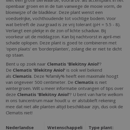
openbaar groen en in de tuin vanwege de mooie vorm, de
bloeiwijze of de bladkleur. Deze plant wenst een
voedselrijke, vochthoudende tot vochtige bodem. Voor
wat betreft de zuurgraad is ze vrij tolerant (pH = 5.5 - 8).
Verlangt een plekje in de zon of lichte schaduw. Bij
voorkeur uit de middagzon. Kan bij nachtvorst in april-mei
schade oplopen. Deze plant is goed te combineren met
'open plaats' en 'borderplanten', zolang die er niet te dicht
op staan.
Bent u op zoek naar
Clematis 'Blekitny Aniol'
?
De
Clematis 'Blekitny Aniol'
is ook wel bekend
als
Clematis
. Deze %family% heeft een maximale hoogt
van ongeveer 500 centimeter. De
Clematis
is niet
wintergroen. Wilt u meer informatie ontvangen of tips over
deze
Clematis 'Blekitny Aniol'
? U bent van harte welkom
in ons tuincentrum maar houdt u er alstublieft rekening
mee dat niet alle planten altijd beschikbaar zijn, dus ook de
Clematis niet!
Nederlandse
Wetenschappeli
Type plant: