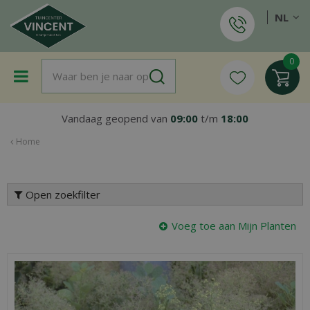
G
NL
a
n
a
a
r
c
o
Vandaag geopend van
09:00
t/m
18:00
n
t
Home
e
n
t
Open zoekfilter
Voeg toe aan Mijn Planten