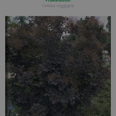
Pruikenboom
Cotinus coggygria