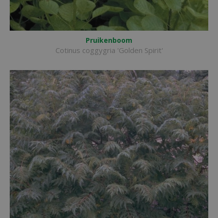
Pruikenboom
Cotinus coggygria 'Golden Spirit'