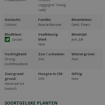
coggygria 'Young
Lady'
Geslacht:
Familie:
Bloemkleur:
Cotinus
Anacardiaceae
Geel, Paars
Bladkleur:
Veelkleurig
Bloeitijd:
blad:
Juni, Juli
Groen
Nee
Vochtigheid:
Zon / schaduw:
Wintergroen:
Droog-
Zon
Nee
vochthoudend
Zuurgraad
Hoogte in CM:
Giftig:
grond:
200
Nee
Neutraal tot
basisch
SOORTGELIJKE PLANTEN