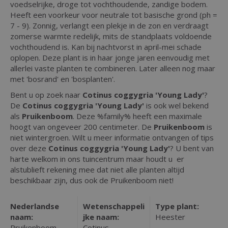
voedselrijke, droge tot vochthoudende, zandige bodem.
Heeft een voorkeur voor neutrale tot basische grond (ph =
7 - 9). Zonnig, verlangt een plekje in de zon en verdraagt
zomerse warmte redelijk, mits de standplaats voldoende
vochthoudend is. Kan bij nachtvorst in april-mei schade
oplopen. Deze plant is in haar jonge jaren eenvoudig met
allerlei vaste planten te combineren. Later alleen nog maar
met 'bosrand' en 'bosplanten'.
Bent u op zoek naar
Cotinus coggygria 'Young Lady'
?
De
Cotinus coggygria 'Young Lady'
is ook wel bekend
als
Pruikenboom
. Deze %family% heeft een maximale
hoogt van ongeveer 200 centimeter. De
Pruikenboom
is
niet wintergroen. Wilt u meer informatie ontvangen of tips
over deze
Cotinus coggygria 'Young Lady'
? U bent van
harte welkom in ons tuincentrum maar houdt u er
alstublieft rekening mee dat niet alle planten altijd
beschikbaar zijn, dus ook de Pruikenboom niet!
Nederlandse
Wetenschappeli
Type plant:
naam:
jke naam:
Heester
Pruikenboom
Cotinus