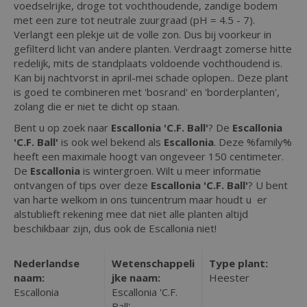
voedselrijke, droge tot vochthoudende, zandige bodem
met een zure tot neutrale zuurgraad (pH = 4.5 - 7).
Verlangt een plekje uit de volle zon. Dus bij voorkeur in
gefilterd licht van andere planten. Verdraagt zomerse hitte
redelijk, mits de standplaats voldoende vochthoudend is.
Kan bij nachtvorst in april-mei schade oplopen.. Deze plant
is goed te combineren met 'bosrand' en 'borderplanten',
zolang die er niet te dicht op staan.
Bent u op zoek naar
Escallonia 'C.F. Ball'
? De
Escallonia
'C.F. Ball'
is ook wel bekend als
Escallonia
. Deze %family%
heeft een maximale hoogt van ongeveer 150 centimeter.
De
Escallonia
is wintergroen. Wilt u meer informatie
ontvangen of tips over deze
Escallonia 'C.F. Ball'
? U bent
van harte welkom in ons tuincentrum maar houdt u er
alstublieft rekening mee dat niet alle planten altijd
beschikbaar zijn, dus ook de Escallonia niet!
Nederlandse
Wetenschappeli
Type plant:
naam:
jke naam:
Heester
Escallonia
Escallonia 'C.F.
Ball'