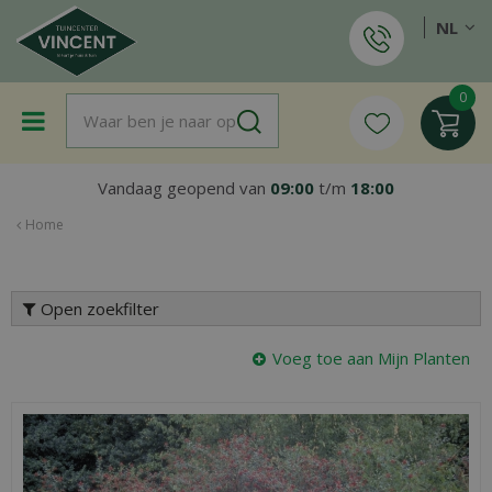
G
NL
a
n
a
a
r
c
o
Vandaag geopend van
09:00
t/m
18:00
n
t
Home
e
n
t
Open zoekfilter
Voeg toe aan Mijn Planten