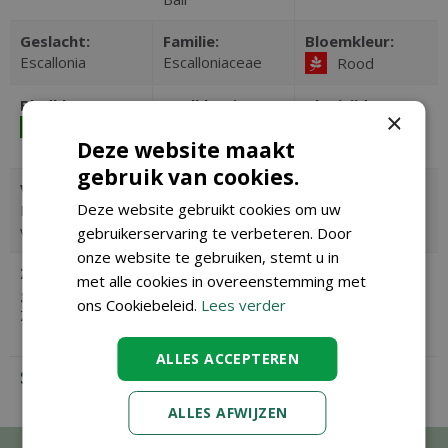
Geslacht:
Familie:
Bloemkleur:
Escallonia
Escalloniaceae
Rood
Bladkleur:
Veelkleurig
Bloeitijd:
×
blad:
Juni, Juli
Groen
Deze website maakt
Nee
gebruik van cookies.
Vochtigheid:
Zon / schaduw:
Wintergroen:
Deze website gebruikt cookies om uw
Droog-
Lichte schaduw
Ja
vochthoudend
gebruikerservaring te verbeteren. Door
onze website te gebruiken, stemt u in
Zuurgraad
Hoogte in CM:
Giftig:
met alle cookies in overeenstemming met
grond:
150
Nee
ons Cookiebeleid.
Lees verder
Zuur tot neutraal
ALLES ACCEPTEREN
SOORTGELIJKE PLANTEN
ALLES AFWIJZEN