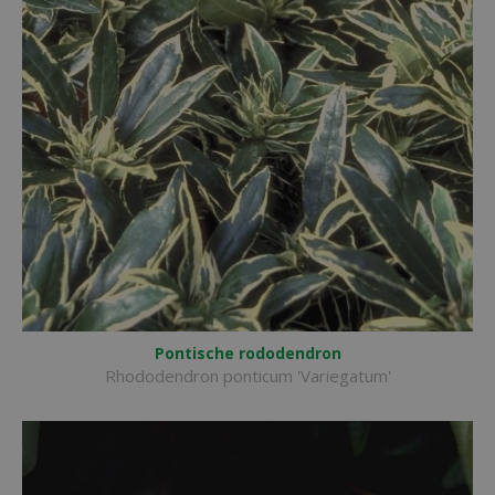
Pontische rododendron
Rhododendron ponticum 'Variegatum'