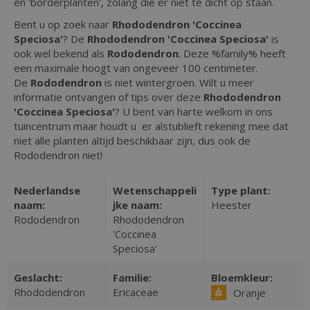
en 'borderplanten', zolang die er niet te dicht op staan.
Bent u op zoek naar
Rhododendron 'Coccinea
Speciosa'
? De
Rhododendron 'Coccinea Speciosa'
is
ook wel bekend als
Rododendron
. Deze %family% heeft
een maximale hoogt van ongeveer 100 centimeter.
De
Rododendron
is niet wintergroen. Wilt u meer
informatie ontvangen of tips over deze
Rhododendron
'Coccinea Speciosa'
? U bent van harte welkom in ons
tuincentrum maar houdt u er alstublieft rekening mee dat
niet alle planten altijd beschikbaar zijn, dus ook de
Rododendron niet!
Nederlandse
Wetenschappeli
Type plant:
naam:
jke naam:
Heester
Rododendron
Rhododendron
'Coccinea
Speciosa'
Geslacht:
Familie:
Bloemkleur:
Rhododendron
Ericaceae
Oranje