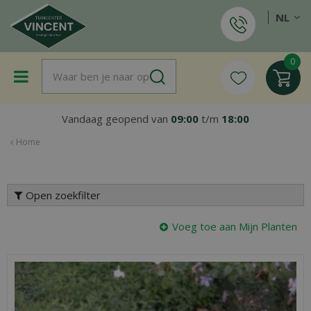
G
NL
a
n
a
a
r
c
o
Vandaag geopend van
09:00
t/m
18:00
n
t
Home
e
n
t
Open zoekfilter
Voeg toe aan Mijn Planten