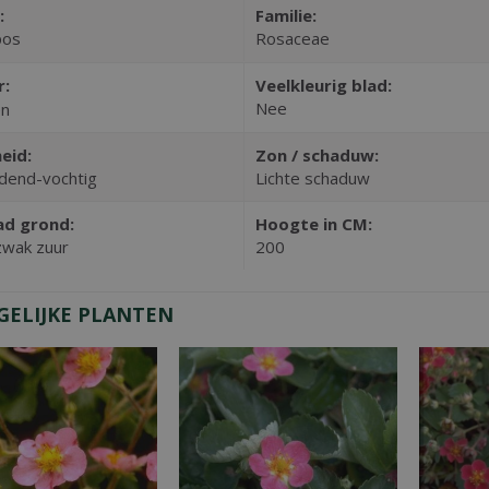
:
Familie:
pos
Rosaceae
r:
Veelkleurig blad:
Nee
en
eid:
Zon / schaduw:
dend-vochtig
Lichte schaduw
ad grond:
Hoogte in CM:
zwak zuur
200
GELIJKE PLANTEN