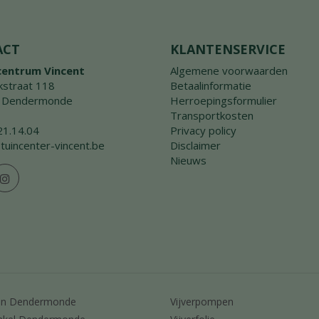
ACT
KLANTENSERVICE
centrum Vincent
Algemene voorwaarden
straat 118
Betaalinformatie
 Dendermonde
Herroepingsformulier
Transportkosten
21.14.04
Privacy policy
tuincenter-vincent.be
Disclaimer
Nieuws
en Dendermonde
Vijverpompen