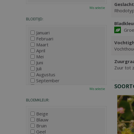
Geslacht
Wis selectie
Rhodoty
BLOEITIJD:
Bladkleu
Gro
Januari
Februari
Vochtigh
Maart
Vochthou
April
Mei
Zuurgra
Juni
Zuur tot 
Juli
Augustus
September
SOORT
Oktober
Wis selectie
November
December
BLOEMKLEUR:
Beige
Blauw
Bruin
Geel