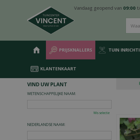
Ga
Vandaag geopend van
09:00
t
naar
content
PRIJSKNALLERS
TUIN INRICHT
KLANTENKAART
Home
Plantengids
VIND UW PLANT
WETENSCHAPPELIJKE NAAM:
Wis selectie
NEDERLANDSE NAAM: