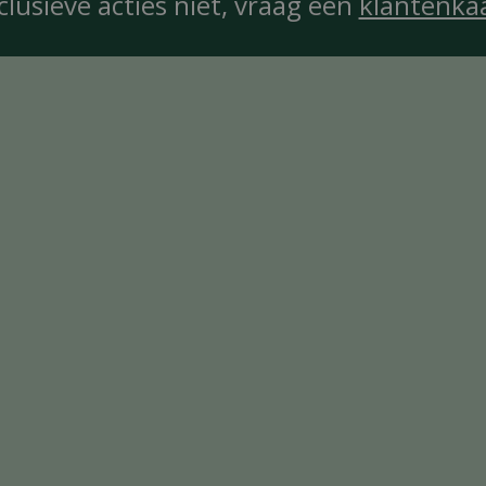
clusieve acties niet, vraag een
klantenka