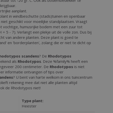
tuur tot -20 gr. C. Ook als bodembedekker te
krijgbaar.
trijke aanplant.
plant in windbeschutte (stads)tuinen en openbaar
s niet geschikt voor moeilijke standplaatsen. Vraagt
t vochtige, humusrijke bodem met een zuur tot
= 5 - 7). Verlangt een plekje uit de volle zon. Dus bij
licht van andere planten. Deze plant is goed te
d' en 'borderplanten', zolang die er niet te dicht op
hodotypos scandens
? De
Rhodotypos
bekend als
Rhodotypos
. Deze %family% heeft een
ngeveer 200 centimeter. De
Rhodotypos
is niet
er informatie ontvangen of tips over
andens
? U bent van harte welkom in ons tuincentrum
ieft rekening mee dat niet alle planten altijd
ook de Rhodotypos niet!
Type plant:
Heester