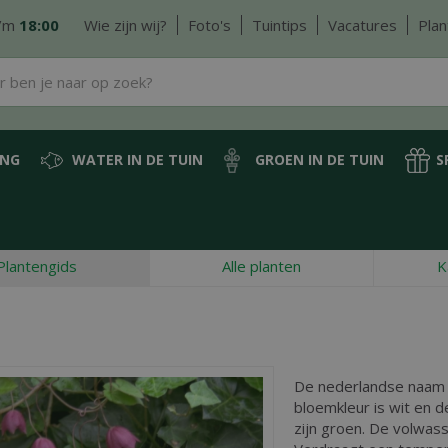
/m
18:00
Wie zijn wij?
Foto's
Tuintips
Vacatures
Plan
ING
WATER IN DE TUIN
GROEN IN DE TUIN
S
Plantengids
Alle planten
K
De nederlandse naam
bloemkleur is wit en de
zijn groen. De volwa