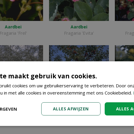
Aardbei
Aardbei
Fragaria 'Frel'
Fragaria 'Evita'
Frag
te maakt gebruik van cookies.
ruikt cookies om uw gebruikerservaring te verbeteren. Door on
 u in met alle cookies in overeenstemming met ons Cookiebeleid.
ERGEVEN
ALLES AFWIJZEN
ALLES 
Amerikaans
Appel
rentenboompje
Malus 'Red Sentinel'
Malus
anchier lamarckii