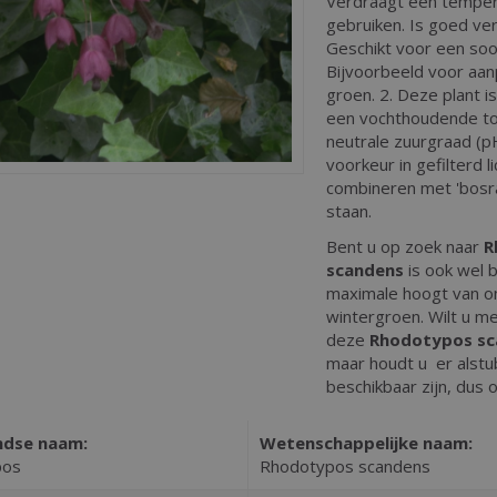
Verdraagt een tempera
gebruiken. Is goed ver
Geschikt voor een soor
Bijvoorbeeld voor aan
groen. 2. Deze plant i
een vochthoudende to
neutrale zuurgraad (pH 
voorkeur in gefilterd 
combineren met 'bosran
staan.
Bent u op zoek naar
R
scandens
is ook wel 
maximale hoogt van o
wintergroen. Wilt u me
deze
Rhodotypos sc
maar houdt u er alstubl
beschikbaar zijn, dus 
ndse naam:
Wetenschappelijke naam:
pos
Rhodotypos scandens