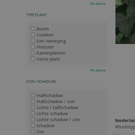
Wis selectie
TYPE PLANT:
Boom
Conifeer
Een-tweejarig
Heester
Kamerplanten
Vaste plant
Wis selectie
ZON / SCHADUW:
Halfschaduw
Halfschaduw / zon
Lichte / halfschaduw
Lichte schaduw
Lichte schaduw / zon
Nederla
Schaduw
Rhodoty
Zon