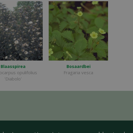
Blaasspirea
Bosaardbei
carpus opulifolius
Fragaria vesca
'Diabolo'