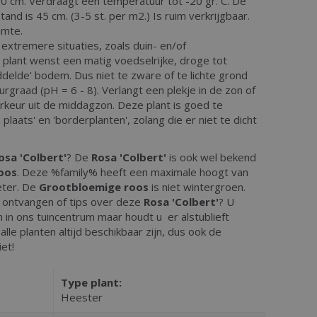
00 cm. Verdraagt een temperatuur tot -20 gr. C. De
and is 45 cm. (3-5 st. per m2.) Is ruim verkrijgbaar.
imte.
extremere situaties, zoals duin- en/of
 plant wenst een matig voedselrijke, droge tot
elde' bodem. Dus niet te zware of te lichte grond
urgraad (pH = 6 - 8). Verlangt een plekje in de zon of
orkeur uit de middagzon. Deze plant is goed te
laats' en 'borderplanten', zolang die er niet te dicht
osa 'Colbert'
? De
Rosa 'Colbert'
is ook wel bekend
oos
. Deze %family% heeft een maximale hoogt van
eter. De
Grootbloemige roos
is niet wintergroen.
e ontvangen of tips over deze
Rosa 'Colbert'
? U
 in ons tuincentrum maar houdt u er alstublieft
lle planten altijd beschikbaar zijn, dus ook de
et!
Type plant:
Heester