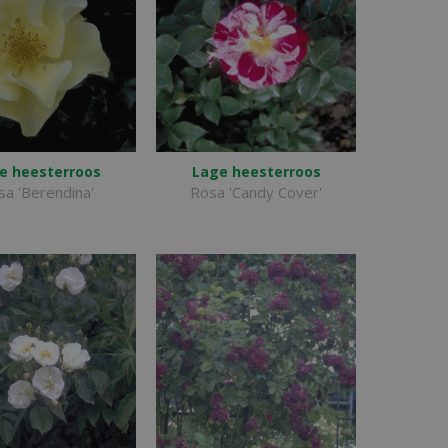
e heesterroos
Lage heesterroos
sa 'Berendina'
Rosa 'Candy Cover'