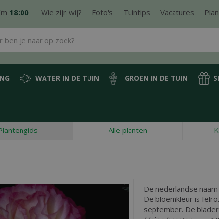
/m
18:00
Wie zijn wij?
Foto's
Tuintips
Vacatures
Plan
ING
WATER IN DE TUIN
GROEN IN DE TUIN
S
Plantengids
Alle planten
K
De nederlandse naam
De bloemkleur is felroz
september. De blader