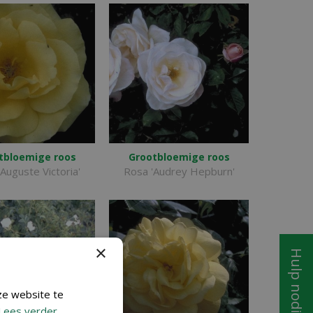
tbloemige roos
Grootbloemige roos
Auguste Victoria'
Rosa 'Audrey Hepburn'
×
Hulp nodig?
ze website te
Lees verder