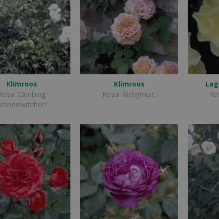
Klimroos
Klimroos
Lag
Rosa 'Climbing
Rosa 'Alchymist'
Ro
chneewitchen'