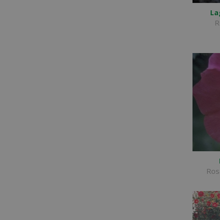
La
R
Rosa