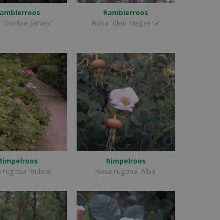
amblerroos
Ramblerroos
 'Bobbie James'
Rosa 'Bleu Magenta'
Rimpelroos
Rimpelroos
 rugosa 'Rubra'
Rosa rugosa 'Alba'