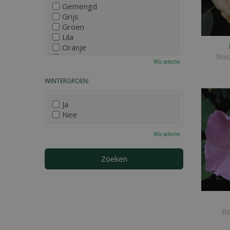
Gemengd
Grijs
Groen
Lila
Oranje
Ros
Paars
Wis selectie
Rood
Roze
WINTERGROEN:
Wit
Zwart
Ja
Nee
Wis selectie
Ro