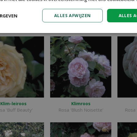
ERGEVEN
ALLES AFWIJZEN
ALLES 
Heesterroos
Heesterroos
osa 'Ballerina'
Rosa 'Bouquet Vanille'
Klim-leiroos
Klimroos
sa 'Buff Beauty'
Rosa 'Blush Noisette'
Rosa 