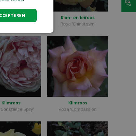
ACCEPTEREN
Hondsroos
Klim- en leiroos
Rosa canina
Rosa 'Chinatown'
Klimroos
Klimroos
'Constance Spry'
Rosa 'Compassion'