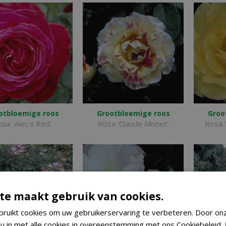
otbloemige roos
Grootbloemige roos
Groo
sa 'Alec's Red'
Rosa 'Claude Monet'
Rosa '
te maakt gebruik van cookies.
ruikt cookies om uw gebruikerservaring te verbeteren. Door on
 u in met alle cookies in overeenstemming met ons Cookiebeleid.