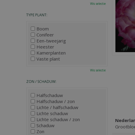
Wis selectie
TYPE PLANT:
Boom
Conifeer
Een-tweejarig
Heester
Kamerplanten
Vaste plant
Wis selectie
ZON / SCHADUW:
Halfschaduw
Halfschaduw / zon
Lichte / halfschaduw
Lichte schaduw
Lichte schaduw / zon
Nederla
Schaduw
Grootblo
Zon