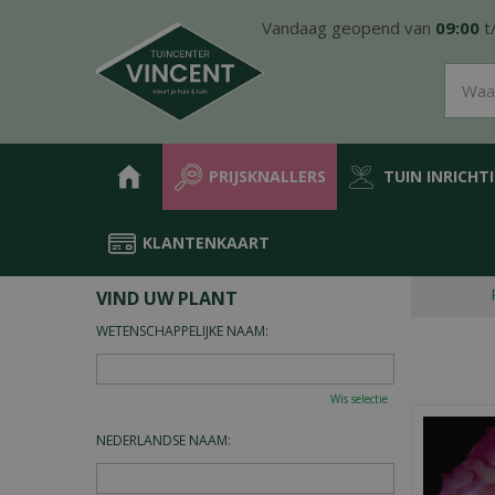
Ga
Vandaag geopend van
09:00
t
naar
content
PRIJSKNALLERS
TUIN INRICHT
KLANTENKAART
Home
Plantengids
VIND UW PLANT
WETENSCHAPPELIJKE NAAM:
Wis selectie
NEDERLANDSE NAAM: