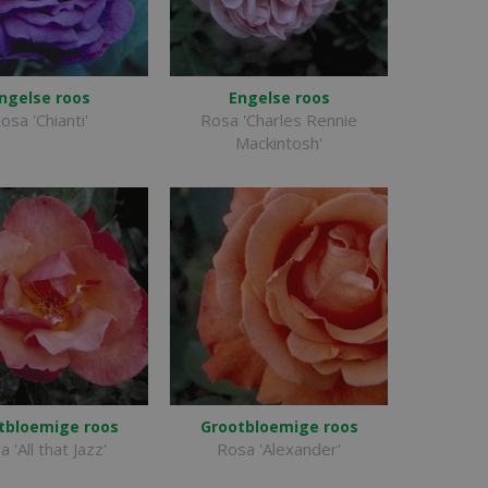
ngelse roos
Engelse roos
osa 'Chianti'
Rosa 'Charles Rennie
Mackintosh'
tbloemige roos
Grootbloemige roos
 'All that Jazz'
Rosa 'Alexander'