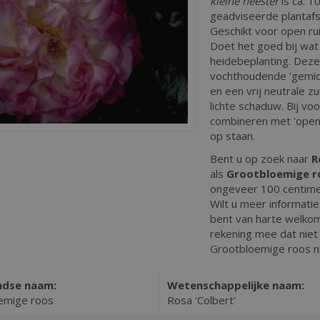
kleine heester
is ca. 1
geadviseerde plantafst
Geschikt voor open ru
Doet het goed bij wat 
heidebeplanting. Deze
vochthoudende 'gemidd
en een vrij neutrale zu
lichte schaduw. Bij vo
combineren met 'open p
op staan.
Bent u op zoek naar
R
als
Grootbloemige r
ongeveer 100 centim
Wilt u meer informati
bent van harte welkom
rekening mee dat niet a
Grootbloemige roos ni
ndse naam:
Wetenschappelijke naam:
emige roos
Rosa 'Colbert'