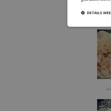
DETAILS WE
R
Ro