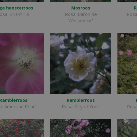
ge heesterroos
Mosroos
R
osa 'Briant Hill'
Rosa 'Baron de
Rosa
Wassenaar'
Ramblerroos
Ramblerroos
 'American Pillar'
Rosa 'City of York'
Rosa