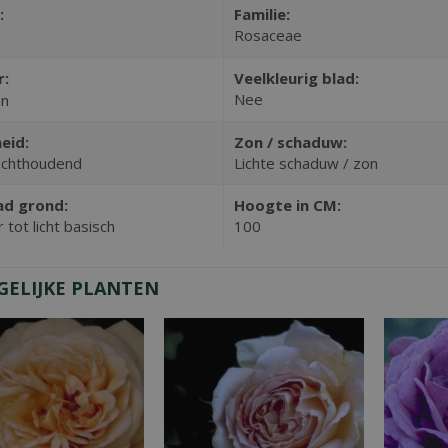
:
Familie:
Rosaceae
r:
Veelkleurig blad:
Nee
en
eid:
Zon / schaduw:
chthoudend
Lichte schaduw / zon
ad grond:
Hoogte in CM:
 tot licht basisch
100
GELIJKE PLANTEN