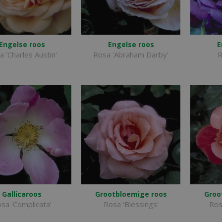
Engelse roos
Engelse roos
E
a 'Charles Austin'
Rosa 'Abraham Darby'
R
Gallicaroos
Grootbloemige roos
Groo
sa 'Complicata'
Rosa 'Blessings'
Rosa