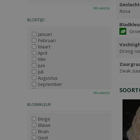
Geslacht
Wis selectie
Rosa
BLOEITIJD:
Bladkleu
Gro
Januari
Februari
Vochtigh
Maart
Droog-vo
April
Mei
Zuurgra
Juni
Zwak zuur
Juli
Augustus
September
SOORT
Oktober
Wis selectie
November
December
BLOEMKLEUR:
Beige
Blauw
Bruin
Geel