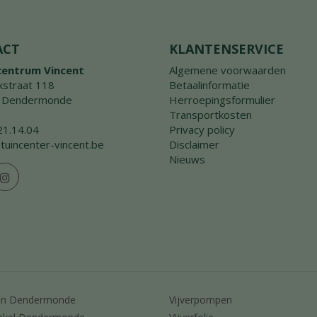
ACT
KLANTENSERVICE
centrum Vincent
Algemene voorwaarden
straat 118
Betaalinformatie
 Dendermonde
Herroepingsformulier
Transportkosten
21.14.04
Privacy policy
tuincenter-vincent.be
Disclaimer
Nieuws
en Dendermonde
Vijverpompen