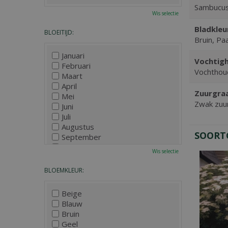
Sambucu
Wis selectie
Bladkleu
BLOEITIJD:
Bruin, Pa
Januari
Vochtigh
Februari
Vochthou
Maart
April
Zuurgra
Mei
Zwak zuur
Juni
Juli
Augustus
SOORT
September
Oktober
Wis selectie
November
December
BLOEMKLEUR:
Beige
Blauw
Bruin
Geel