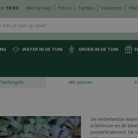
/m
18:00
Wie zijn wij?
Foto's
Tuintips
Vacatures
Plan
ING
WATER IN DE TUIN
GROEN IN DE TUIN
S
Plantengids
Alle planten
K
De nederlandse naam
is lichtroze en de bloei
purperbruinrood. De 