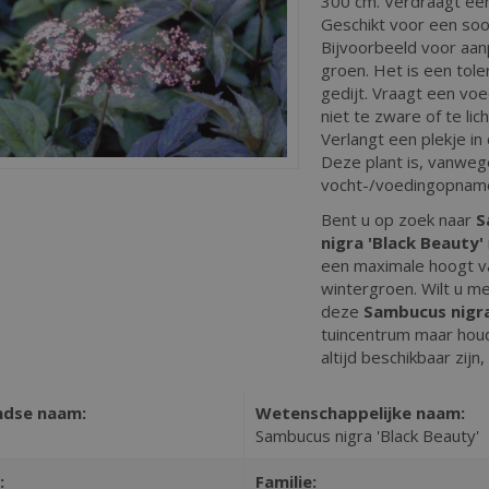
300 cm. Verdraagt een 
Geschikt voor een soor
Bijvoorbeeld voor aan
groen. Het is een tole
gedijt. Vraagt een vo
niet te zware of te lic
Verlangt een plekje in
Deze plant is, vanweg
vocht-/voedingopname,
Bent u op zoek naar
S
nigra 'Black Beauty'
een maximale hoogt v
wintergroen. Wilt u me
deze
Sambucus nigra
tuincentrum maar houdt
altijd beschikbaar zijn,
ndse naam:
Wetenschappelijke naam:
Sambucus nigra 'Black Beauty'
:
Familie: