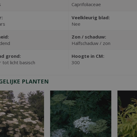
s
Caprifoliaceae
r:
Veelkleurig blad:
ars
Nee
eid:
Zon / schaduw:
dend
Halfschaduw / zon
ad grond:
Hoogte in CM:
 tot licht basisch
300
GELIJKE PLANTEN