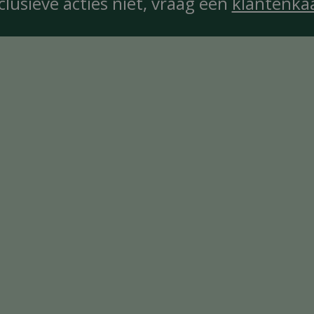
clusieve acties niet, vraag een
klantenka