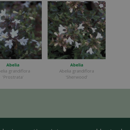
Abelia
Abelia
elia grandiflora
Abelia grandiflora
'Prostrata'
'Sherwood'