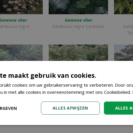
Gewone vlier
Gewone vlier
ambucus nigra
Sambucus nigra 'Laciniata'
Samb
'Su
te maakt gebruik van cookies.
ruikt cookies om uw gebruikerservaring te verbeteren. Door on
 u in met alle cookies in overeenstemming met ons Cookiebeleid.
ERGEVEN
ALLES AFWIJZEN
ALLES 
Trosvlier
Vlier
bucus racemosa
Sambucus nigra
Sambuc
'Variegata'