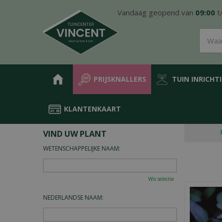
Ga
Vandaag geopend van
09:00
t
naar
content
PRIJSKNALLERS
TUIN INRICHT
KLANTENKAART
Home
Plantengids
VIND UW PLANT
WETENSCHAPPELIJKE NAAM:
Wis selectie
NEDERLANDSE NAAM: