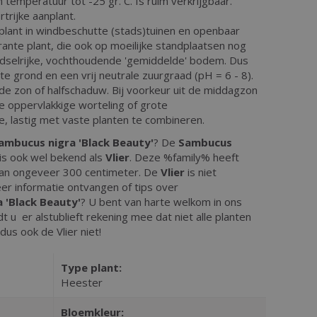
temperatuur tot -25 gr. C. Is ruim verkrijgbaar.
trijke aanplant.
plant in windbeschutte (stads)tuinen en openbaar
rante plant, die ook op moeilijke standplaatsen nog
edselrijke, vochthoudende 'gemiddelde' bodem. Dus
hte grond en een vrij neutrale zuurgraad (pH = 6 - 8).
 de zon of halfschaduw. Bij voorkeur uit de middagzon
e oppervlakkige worteling of grote
 lastig met vaste planten te combineren.
ambucus nigra 'Black Beauty'
? De
Sambucus
is ook wel bekend als
Vlier
. Deze %family% heeft
an ongeveer 300 centimeter. De
Vlier
is niet
er informatie ontvangen of tips over
 'Black Beauty'
? U bent van harte welkom in ons
 u er alstublieft rekening mee dat niet alle planten
 dus ook de Vlier niet!
Type plant:
Heester
Bloemkleur: