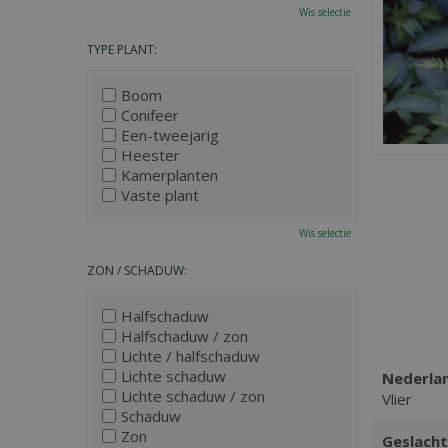
Wis selectie
TYPE PLANT:
Boom
Conifeer
Een-tweejarig
Heester
Kamerplanten
Vaste plant
Wis selectie
ZON / SCHADUW:
Halfschaduw
Halfschaduw / zon
Lichte / halfschaduw
Lichte schaduw
Nederla
Lichte schaduw / zon
Vlier
Schaduw
Zon
Geslacht