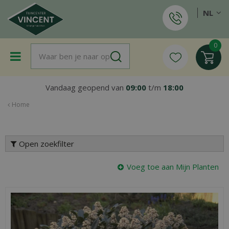
G
NL
a
n
a
a
r
c
o
Vandaag geopend van
09:00
t/m
18:00
n
t
Home
e
n
t
Open zoekfilter
Voeg toe aan Mijn Planten