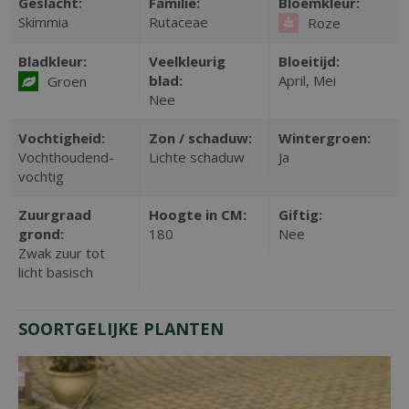
Geslacht:
Familie:
Bloemkleur:
Skimmia
Rutaceae
Roze
Bladkleur:
Veelkleurig
Bloeitijd:
blad:
April, Mei
Groen
Nee
Vochtigheid:
Zon / schaduw:
Wintergroen:
Vochthoudend-
Lichte schaduw
Ja
vochtig
Zuurgraad
Hoogte in CM:
Giftig:
grond:
180
Nee
Zwak zuur tot
licht basisch
SOORTGELIJKE PLANTEN