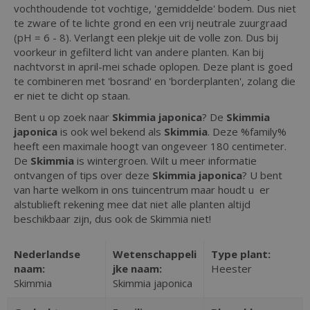
vochthoudende tot vochtige, 'gemiddelde' bodem. Dus niet
te zware of te lichte grond en een vrij neutrale zuurgraad
(pH = 6 - 8). Verlangt een plekje uit de volle zon. Dus bij
voorkeur in gefilterd licht van andere planten. Kan bij
nachtvorst in april-mei schade oplopen. Deze plant is goed
te combineren met 'bosrand' en 'borderplanten', zolang die
er niet te dicht op staan.
Bent u op zoek naar
Skimmia japonica
? De
Skimmia
japonica
is ook wel bekend als
Skimmia
. Deze %family%
heeft een maximale hoogt van ongeveer 180 centimeter.
De
Skimmia
is wintergroen. Wilt u meer informatie
ontvangen of tips over deze
Skimmia japonica
? U bent
van harte welkom in ons tuincentrum maar houdt u er
alstublieft rekening mee dat niet alle planten altijd
beschikbaar zijn, dus ook de Skimmia niet!
Nederlandse
Wetenschappeli
Type plant:
naam:
jke naam:
Heester
Skimmia
Skimmia japonica