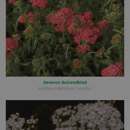
Gewoon duizendblad
Achillea millefolium 'Lisette'