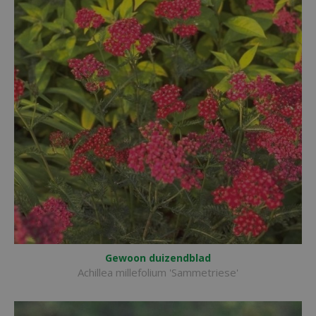
Gewoon duizendblad
Achillea millefolium 'Sammetriese'