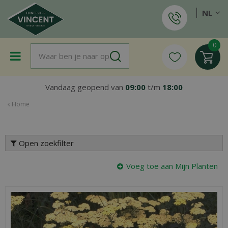
G
NL
a
n
a
a
r
c
o
Vandaag geopend van
09:00
t/m
18:00
n
t
Home
e
n
t
Open zoekfilter
Voeg toe aan Mijn Planten