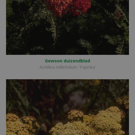
Gewoon duizendblad
Achillea millefolium 'Paprika'