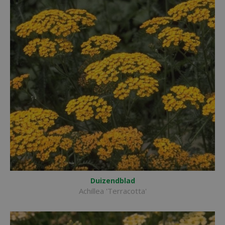
Duizendblad
Achillea 'Terracotta'