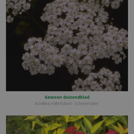
Gewoon duizendblad
Achillea millefolium 'Schneetaler'