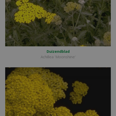
Duizendblad
Achillea 'Moonshine'