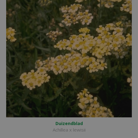
Duizendblad
Achillea x lewisii