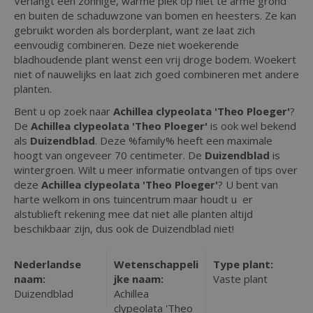
Verlangt een zonnige, warme plek op niet te arme grond
en buiten de schaduwzone van bomen en heesters. Ze kan
gebruikt worden als borderplant, want ze laat zich
eenvoudig combineren. Deze niet woekerende
bladhoudende plant wenst een vrij droge bodem. Woekert
niet of nauwelijks en laat zich goed combineren met andere
planten.
Bent u op zoek naar
Achillea clypeolata 'Theo Ploeger'
?
De
Achillea clypeolata 'Theo Ploeger'
is ook wel bekend
als
Duizendblad
. Deze %family% heeft een maximale
hoogt van ongeveer 70 centimeter. De
Duizendblad
is
wintergroen. Wilt u meer informatie ontvangen of tips over
deze
Achillea clypeolata 'Theo Ploeger'
? U bent van
harte welkom in ons tuincentrum maar houdt u er
alstublieft rekening mee dat niet alle planten altijd
beschikbaar zijn, dus ook de Duizendblad niet!
Nederlandse
Wetenschappeli
Type plant:
naam:
jke naam:
Vaste plant
Duizendblad
Achillea
clypeolata 'Theo