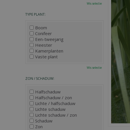
Wis selectie
TYPE PLANT:
Boom
Conifeer
Een-tweejarig
Heester
Kamerplanten
Vaste plant
Wis selectie
ZON / SCHADUW:
Halfschaduw
Halfschaduw / zon
Lichte / halfschaduw
Lichte schaduw
Lichte schaduw / zon
Schaduw
Zon