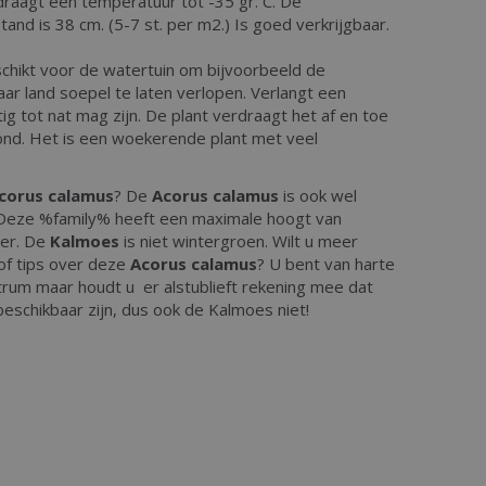
draagt een temperatuur tot -35 gr. C. De
and is 38 cm. (5-7 st. per m2.) Is goed verkrijgbaar.
schikt voor de watertuin om bijvoorbeeld de
ar land soepel te laten verlopen. Verlangt een
tig tot nat mag zijn. De plant verdraagt het af en toe
nd. Het is een woekerende plant met veel
corus calamus
? De
Acorus calamus
is ook wel
 Deze %family% heeft een maximale hoogt van
er. De
Kalmoes
is niet wintergroen. Wilt u meer
of tips over deze
Acorus calamus
? U bent van harte
trum maar houdt u er alstublieft rekening mee dat
d beschikbaar zijn, dus ook de Kalmoes niet!