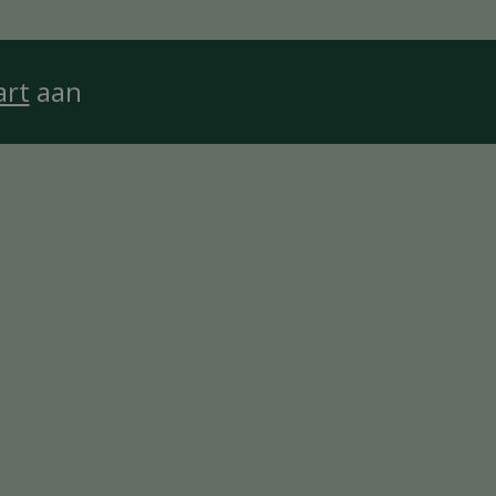
art
aan