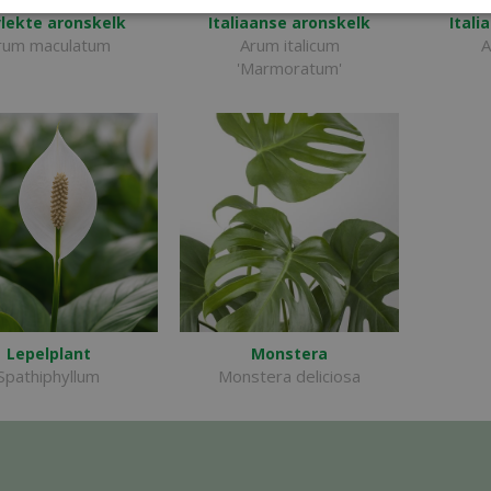
lekte aronskelk
Italiaanse aronskelk
Itali
rum maculatum
Arum italicum
A
'Marmoratum'
Lepelplant
Monstera
Spathiphyllum
Monstera deliciosa