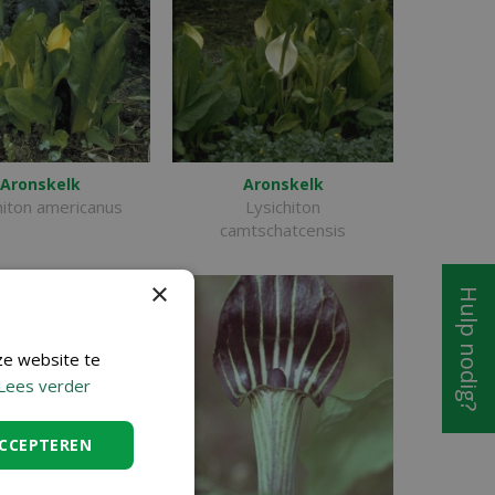
Aronskelk
Aronskelk
hiton americanus
Lysichiton
camtschatcensis
×
Hulp nodig?
ze website te
Lees verder
ACCEPTEREN