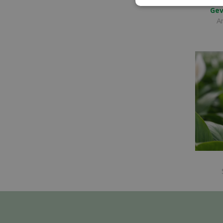
Gev
A