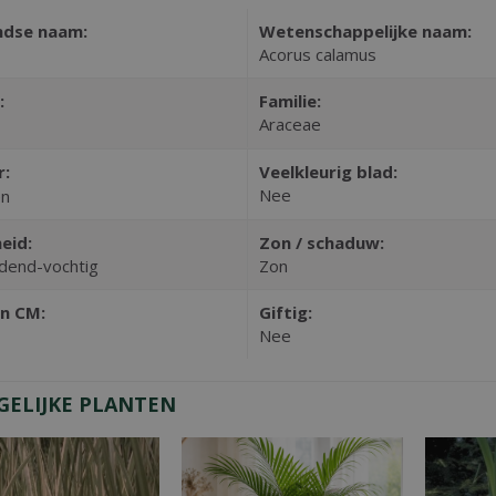
ndse naam:
Wetenschappelijke naam:
Acorus calamus
:
Familie:
Araceae
r:
Veelkleurig blad:
Nee
en
eid:
Zon / schaduw:
dend-vochtig
Zon
n CM:
Giftig:
Nee
GELIJKE PLANTEN