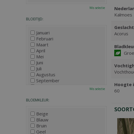
Nederla
Wis selectie
Kalmoes
BLOEITIJD:
Geslacht
Januari
Acorus
Februari
Maart
Bladkleu
April
Gro
Mei
Juni
Vochtigh
Juli
Vochthou
Augustus
September
Hoogte i
Oktober
Wis selectie
60
November
December
BLOEMKLEUR:
SOORT
Beige
Blauw
Bruin
Geel