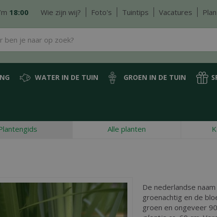
/m
18:00
Wie zijn wij?
Foto's
Tuintips
Vacatures
Plan
ING
WATER IN DE TUIN
GROEN IN DE TUIN
S
Plantengids
Alle planten
K
De nederlandse naam
groenachtig en de bloei
groen en ongeveer 90