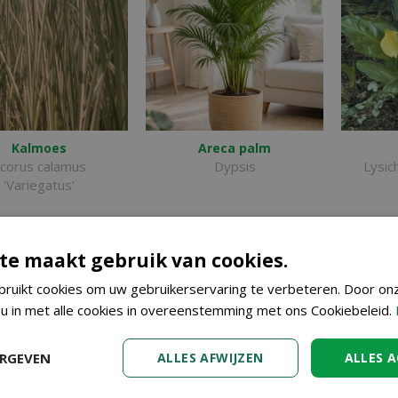
Kalmoes
Areca palm
corus calamus
Dypsis
Lysic
'Variegatus'
te maakt gebruik van cookies.
ruikt cookies om uw gebruikerservaring te verbeteren. Door on
 u in met alle cookies in overeenstemming met ons Cookiebeleid.
ERGEVEN
ALLES AFWIJZEN
ALLES 