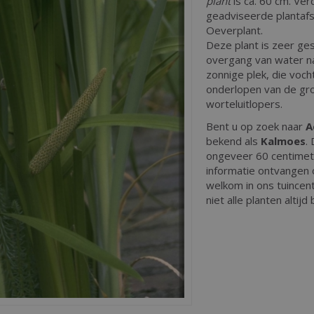
plant
is ca. 60 cm. Ver
geadviseerde plantafst
Oeverplant.
Deze plant is zeer ge
overgang van water na
zonnige plek, die voch
onderlopen van de gro
worteluitlopers.
Bent u op zoek naar
A
bekend als
Kalmoes
.
ongeveer 60 centimet
informatie ontvangen 
welkom in ons tuincen
niet alle planten altij