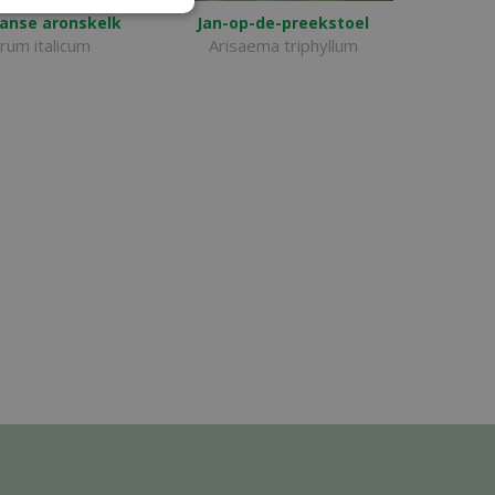
aanse aronskelk
Jan-op-de-preekstoel
rum italicum
Arisaema triphyllum