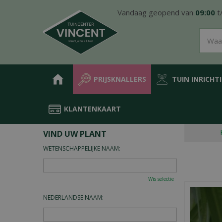
Ga
Vandaag geopend van
09:00
t
naar
content
PRIJSKNALLERS
TUIN INRICHT
KLANTENKAART
Home
Plantengids
VIND UW PLANT
WETENSCHAPPELIJKE NAAM:
Wis selectie
NEDERLANDSE NAAM: