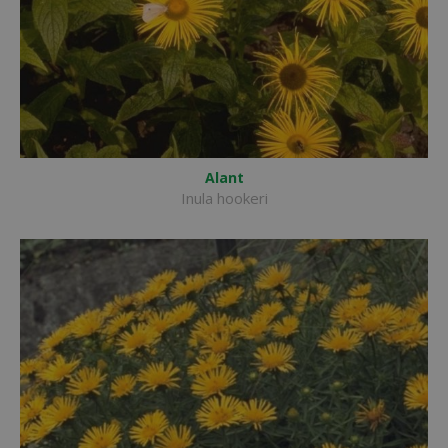
Alant
Inula hookeri