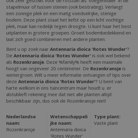
ook zeer geschikt voor de rotstuin als 'voegenvuller' in de
stapelmuur of tussen stenen (ook bestrating). Verlangt
een zonnige plek en een matig voedselrijke, stenige
bodem. Deze plant staat het liefst op een licht vochtige
plek, maar kan redelijk tegen droogte. U kunt haar het best
uitplanten in grotere groepen. Groeit bodembedekkend en
laat zich goed combineren met andere planten.
Bent u op zoek naar
Antennaria dioica 'Rotes Wunder'
?
De
Antennaria dioica 'Rotes Wunder'
is ook wel bekend
als
Rozenkransje
. Deze %family% heeft een maximale
hoogt van ongeveer 20 centimeter. De
Rozenkransje
is
wintergroen. Wilt u meer informatie ontvangen of tips over
deze
Antennaria dioica 'Rotes Wunder'
? U bent van
harte welkom in ons tuincentrum maar houdt u er
alstublieft rekening mee dat niet alle planten altijd
beschikbaar zijn, dus ook de Rozenkransje niet!
Nederlandse
Wetenschappeli
Type plant:
naam:
jke naam:
Vaste plant
Rozenkransje
Antennaria dioica
'Rotes Wunder'