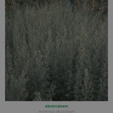
Absintalsem
Artemisia absinthium