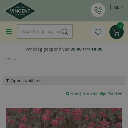
G
NL
a
n
a
a
r
c
o
Vandaag geopend van
09:00
t/m
18:00
n
t
Home
e
n
t
Open zoekfilter
Voeg toe aan Mijn Planten