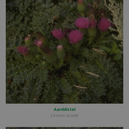
Aarddistel
Cirsium acaule