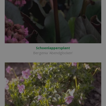
Schoenlappersplant
Bergenia 'Abendglocken'