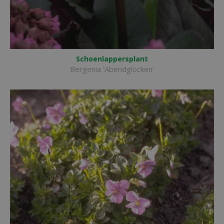
Schoenlappersplant
Bergenia 'Abendglocken'