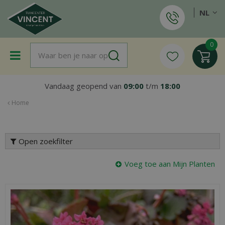
G
NL
a
n
a
a
r
c
o
Vandaag geopend van
09:00
t/m
18:00
n
t
Home
e
n
t
Open zoekfilter
Voeg toe aan Mijn Planten