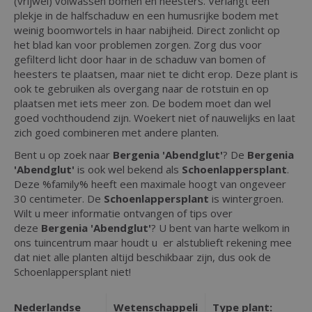
(vrijwel) volwassen bomen en heesters. Verlangt een
plekje in de halfschaduw en een humusrijke bodem met
weinig boomwortels in haar nabijheid. Direct zonlicht op
het blad kan voor problemen zorgen. Zorg dus voor
gefilterd licht door haar in de schaduw van bomen of
heesters te plaatsen, maar niet te dicht erop. Deze plant is
ook te gebruiken als overgang naar de rotstuin en op
plaatsen met iets meer zon. De bodem moet dan wel
goed vochthoudend zijn. Woekert niet of nauwelijks en laat
zich goed combineren met andere planten.
Bent u op zoek naar
Bergenia 'Abendglut'
? De
Bergenia
'Abendglut'
is ook wel bekend als
Schoenlappersplant
.
Deze %family% heeft een maximale hoogt van ongeveer
30 centimeter. De
Schoenlappersplant
is wintergroen.
Wilt u meer informatie ontvangen of tips over
deze
Bergenia 'Abendglut'
? U bent van harte welkom in
ons tuincentrum maar houdt u er alstublieft rekening mee
dat niet alle planten altijd beschikbaar zijn, dus ook de
Schoenlappersplant niet!
Nederlandse
Wetenschappeli
Type plant: