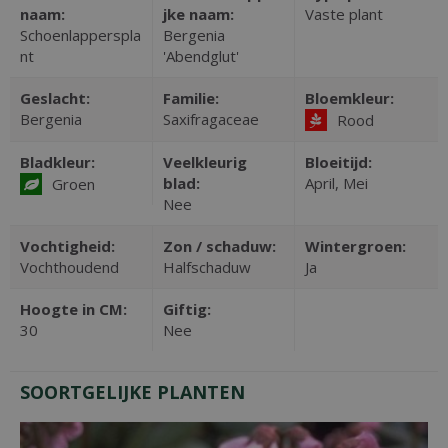
naam:
jke naam:
Vaste plant
Schoenlapperspla
Bergenia
nt
'Abendglut'
Geslacht:
Familie:
Bloemkleur:
Bergenia
Saxifragaceae
Rood
Bladkleur:
Veelkleurig
Bloeitijd:
blad:
April, Mei
Groen
Nee
Vochtigheid:
Zon / schaduw:
Wintergroen:
Vochthoudend
Halfschaduw
Ja
Hoogte in CM:
Giftig:
30
Nee
SOORTGELIJKE PLANTEN