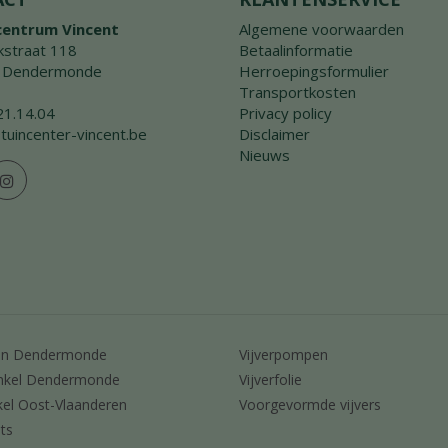
centrum Vincent
Algemene voorwaarden
straat 118
Betaalinformatie
 Dendermonde
Herroepingsformulier
Transportkosten
21.14.04
Privacy policy
tuincenter-vincent.be
Disclaimer
Nieuws
en Dendermonde
Vijverpompen
nkel Dendermonde
Vijverfolie
kel Oost-Vlaanderen
Voorgevormde vijvers
ts