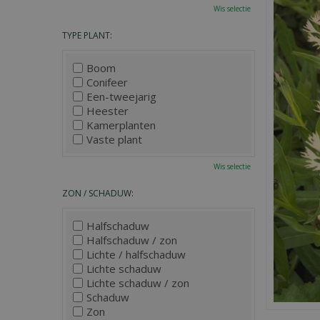
Wis selectie
TYPE PLANT:
Boom
Conifeer
Een-tweejarig
Heester
Kamerplanten
Vaste plant
Wis selectie
ZON / SCHADUW:
Halfschaduw
Halfschaduw / zon
Lichte / halfschaduw
Lichte schaduw
Lichte schaduw / zon
Schaduw
Zon