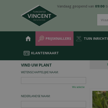
Ga
Vandaag geopend van
09:00
t
naar
content
PRIJSKNALLERS
TUIN INRICHT
KLANTENKAART
Home
Plantengids
VIND UW PLANT
WETENSCHAPPELIJKE NAAM:
Wis selectie
NEDERLANDSE NAAM: