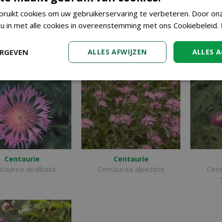
Centaurie
Centaurie
ruikt cookies om uw gebruikerservaring te verbeteren. Door on
rea hypoleuca 'John
Centaurea glastifolia
Centaur
 u in met alle cookies in overeenstemming met ons Cookiebeleid.
Coutts'
ERGEVEN
ALLES AFWIJZEN
ALLES 
Centaurie
Centaurie
taurea dealbata
Centaurea alpestris
Cent