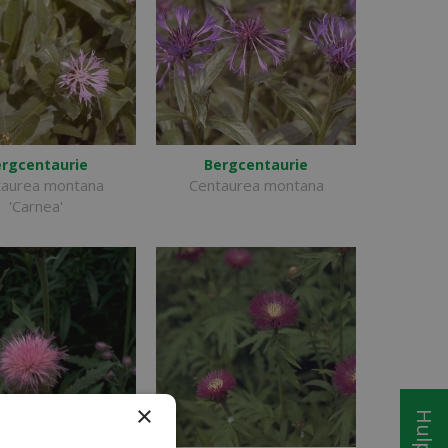
rgcentaurie
Bergcentaurie
taurea montana
Centaurea montana
'Carnea'
×