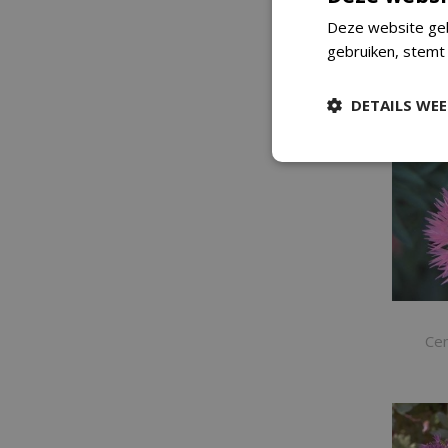
Deze website geb
Centau
gebruiken, stemt
DETAILS WE
Cen