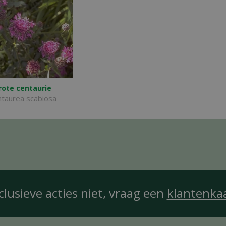
rote centaurie
taurea scabiosa
clusieve acties niet, vraag een
klantenka