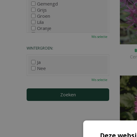
Gemengd
Grijs
Groen
Lila
Oranje
Paars
Wis selectie
Rood
Roze
WINTERGROEN:
B
Wit
Ce
Zwart
Ja
Nee
Wis selectie
Deze websi