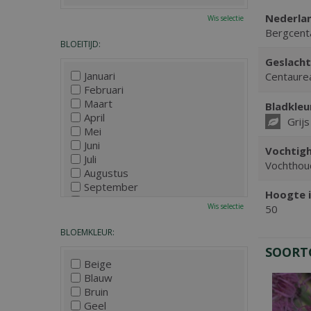
Nederla
Wis selectie
Bergcent
BLOEITIJD:
Geslacht
Januari
Centaure
Februari
Maart
Bladkleu
April
Grijs
Mei
Juni
Vochtigh
Juli
Vochthou
Augustus
September
Hoogte i
Oktober
Wis selectie
50
November
December
BLOEMKLEUR:
SOORT
Beige
Blauw
Bruin
Geel