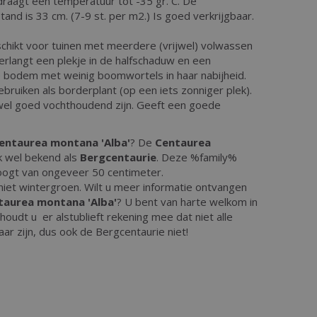
draagt een temperatuur tot -35 gr. C. De
and is 33 cm. (7-9 st. per m2.) Is goed verkrijgbaar.
schikt voor tuinen met meerdere (vrijwel) volwassen
rlangt een plekje in de halfschaduw en een
 bodem met weinig boomwortels in haar nabijheid.
ebruiken als borderplant (op een iets zonniger plek).
l goed vochthoudend zijn. Geeft een goede
entaurea montana 'Alba'
? De
Centaurea
k wel bekend als
Bergcentaurie
. Deze %family%
oogt van ongeveer 50 centimeter.
 niet wintergroen. Wilt u meer informatie ontvangen
taurea montana 'Alba'
? U bent van harte welkom in
oudt u er alstublieft rekening mee dat niet alle
aar zijn, dus ook de Bergcentaurie niet!