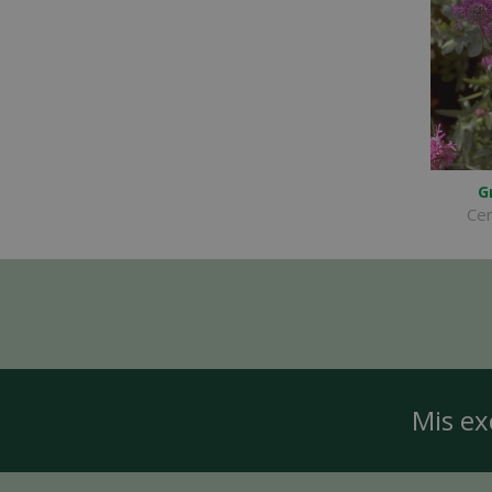
G
Cen
Mis ex