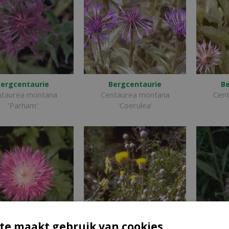
ergcentaurie
Bergcentaurie
Be
ntaurea montana
Centaurea montana
Cen
'Parham'
'Coerulea'
te maakt gebruik van cookies.