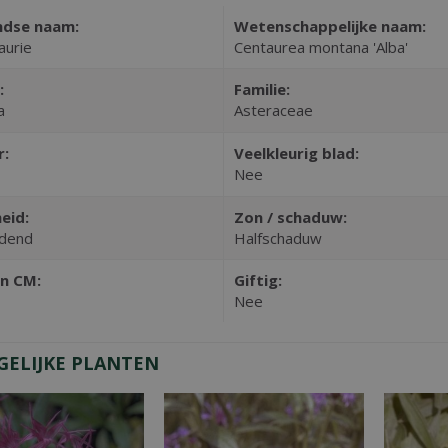
ndse naam:
Wetenschappelijke naam:
aurie
Centaurea montana 'Alba'
:
Familie:
a
Asteraceae
r:
Veelkleurig blad:
Nee
eid:
Zon / schaduw:
dend
Halfschaduw
n CM:
Giftig:
Nee
GELIJKE PLANTEN