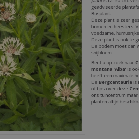
plant
is ca. 50 cm. Ver
geadviseerde plantafst
Bosplant.
Deze plant is zeer ge
bomen en heesters. Ve
voedzame, humusrijke
Deze plant is ook te g
De bodem moet dan we
snijbloem.
Bent u op zoek naar
C
montana 'Alba'
is oo
heeft een maximale h
De
Bergcentaurie
is
of tips over deze
Cen
ons tuincentrum maar h
planten altijd beschikb