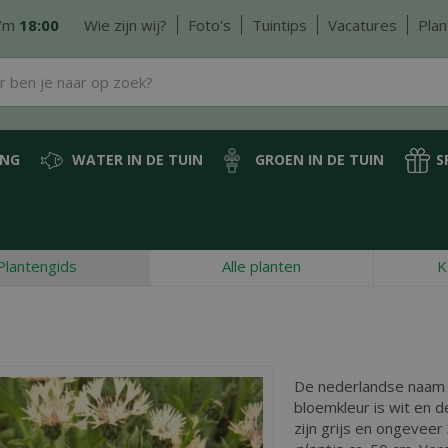
/m
18:00
Wie zijn wij?
Foto's
Tuintips
Vacatures
Plan
ING
WATER IN DE TUIN
GROEN IN DE TUIN
S
Plantengids
Alle planten
K
De nederlandse naam
bloemkleur is wit en de
zijn grijs en ongevee