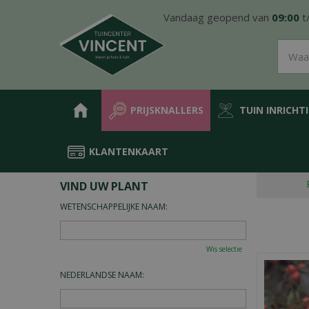
Ga
Vandaag geopend van
09:00
t
naar
content
PRIJSKNALLERS
TUIN INRICHT
KLANTENKAART
Home
Plantengids
VIND UW PLANT
WETENSCHAPPELIJKE NAAM:
Wis selectie
NEDERLANDSE NAAM: