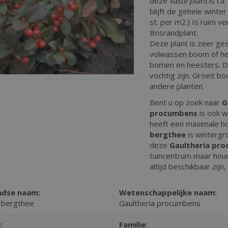
deze
vaste plant
is ca
blijft de gehele winte
st. per m2.) Is ruim ve
Bosrandplant.
Deze plant is zeer ges
volwassen boom of hee
bomen en heesters. D
vochtig zijn. Groeit 
andere planten.
Bent u op zoek naar
G
procumbens
is ook w
heeft een maximale h
bergthee
is wintergr
deze
Gaultheria pr
tuincentrum maar houdt
altijd beschikbaar zij
ndse naam:
Wetenschappelijke naam:
 bergthee
Gaultheria procumbens
:
Familie: