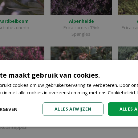
Aardbeiboom
Alpenheide
Arbutus unedo
Erica carnea 'Pink
Erica c
Spangles'
te maakt gebruik van cookies.
ruikt cookies om uw gebruikerservaring te verbeteren. Door on
 u in met alle cookies in overeenstemming met ons Cookiebeleid.
ERGEVEN
ALLES AFWIJZEN
ALLES 
Alpenheide
Berendruif
Erica carnea
Arctostaphylos uva-ursi
Erica
'Rubinteppich'