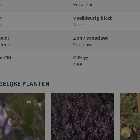
a
Ericaceae
r:
Veelkleurig blad:
Nee
en
eid:
Zon / schaduw:
dend
Schaduw
n CM:
Giftig:
Nee
GELIJKE PLANTEN