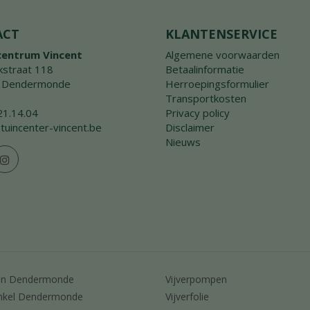
ACT
KLANTENSERVICE
centrum Vincent
Algemene voorwaarden
straat 118
Betaalinformatie
 Dendermonde
Herroepingsformulier
Transportkosten
21.14.04
Privacy policy
tuincenter-vincent.be
Disclaimer
Nieuws
en Dendermonde
Vijverpompen
nkel Dendermonde
Vijverfolie