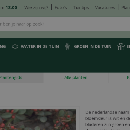
/m
18:00
Wie zijn wij?
Foto's
Tuintips
Vacatures
Plan
ING
WATER IN DE TUIN
GROEN IN DE TUIN
S
Plantengids
Alle planten
K
De nederlandse naam
bloemkleur is wit en de
bladeren zijn groen 