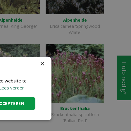
Alpenheide
Alpenheide
arnea 'King George'
Erica carnea 'Springwood
White'
×
Hulp nodig?
ze website te
Lees verder
ACCEPTEREN
Boomheide
Bruckenthalia
 arborea 'Alpina'
Bruckenthalia spiculifolia
'Balkan Red'