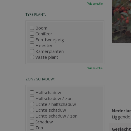
Wis selectie
TYPE PLANT:
Boom
Conifeer
Een-tweejarig
Heester
Kamerplanten
Vaste plant
Wis selectie
ZON / SCHADUW:
Halfschaduw
Halfschaduw / zon
Lichte / halfschaduw
Lichte schaduw
Nederla
Lichte schaduw / zon
Liggende
Schaduw
Zon
Geslacht