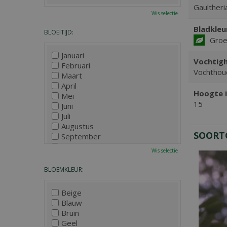
Gaultheri
Wis selectie
Bladkleu
BLOEITIJD:
Gro
Januari
Vochtigh
Februari
Vochthou
Maart
April
Hoogte i
Mei
15
Juni
Juli
Augustus
SOORT
September
Oktober
Wis selectie
November
December
BLOEMKLEUR:
Beige
Blauw
Bruin
Geel