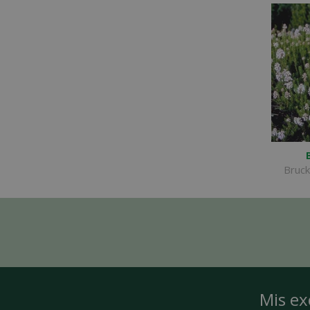
Brucke
Mis ex