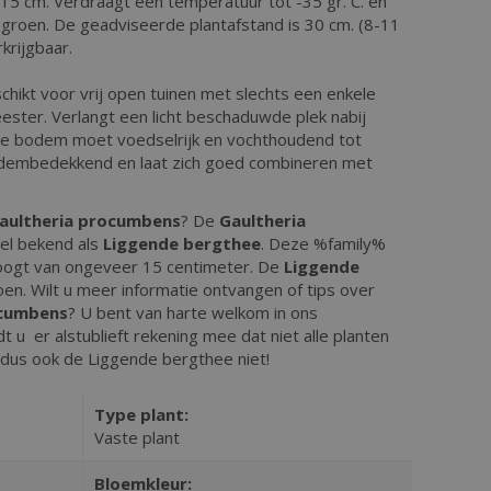
. 15 cm. Verdraagt een temperatuur tot -35 gr. C. en
r groen. De geadviseerde plantafstand is 30 cm. (8-11
rkrijgbaar.
chikt voor vrij open tuinen met slechts een enkele
ster. Verlangt een licht beschaduwde plek nabij
e bodem moet voedselrijk en vochthoudend tot
bodembedekkend en laat zich goed combineren met
aultheria procumbens
? De
Gaultheria
el bekend als
Liggende bergthee
. Deze %family%
oogt van ongeveer 15 centimeter. De
Liggende
oen. Wilt u meer informatie ontvangen of tips over
ocumbens
? U bent van harte welkom in ons
 u er alstublieft rekening mee dat niet alle planten
n, dus ook de Liggende bergthee niet!
Type plant:
Vaste plant
Bloemkleur: