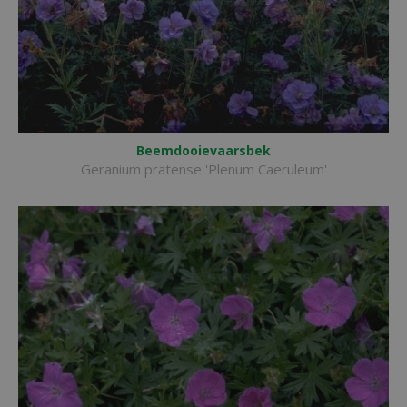
Beemdooievaarsbek
Geranium pratense 'Plenum Caeruleum'