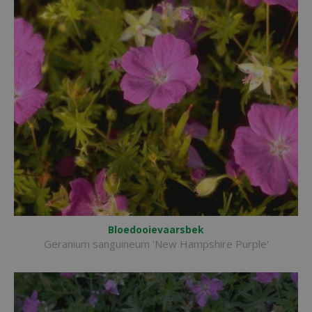
Bloedooievaarsbek
Geranium sanguineum 'New Hampshire Purple'