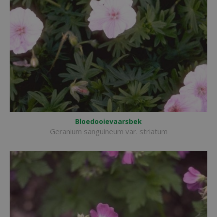
Bloedooievaarsbek
Geranium sanguineum var. striatum