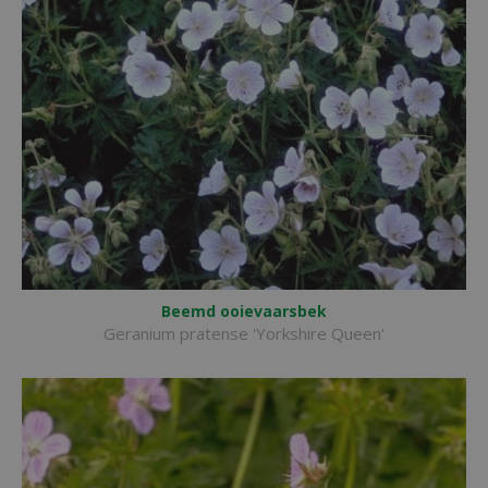
Beemd ooievaarsbek
Geranium pratense 'Yorkshire Queen'