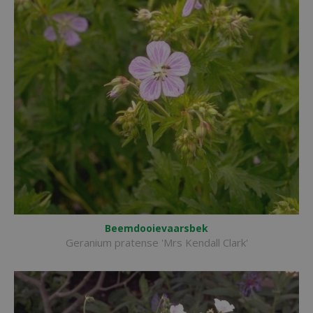
Beemdooievaarsbek
Geranium pratense 'Mrs Kendall Clark'