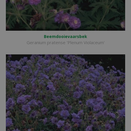
Beemdooievaarsbek
Geranium pratense 'Plenum Violaceum'