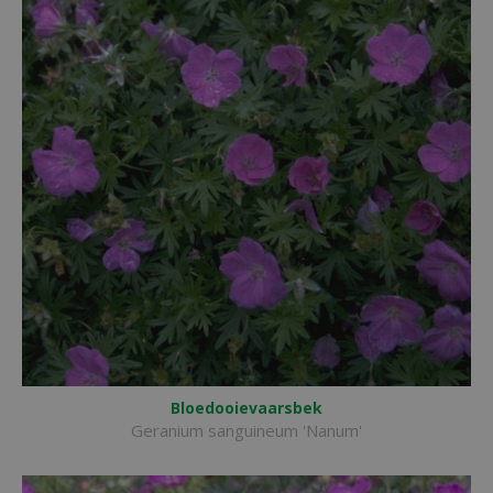
Bloedooievaarsbek
Geranium sanguineum 'Nanum'