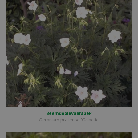
Beemdooievaarsbek
Geranium pratense 'Galactic'