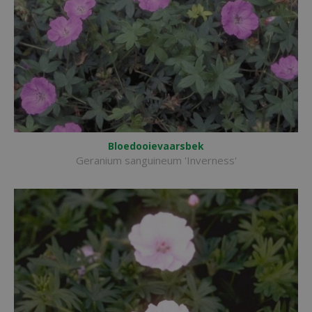
Bloedooievaarsbek
Geranium sanguineum 'Inverness'