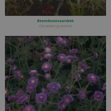
Beemdooievaarsbek
Geranium pratense