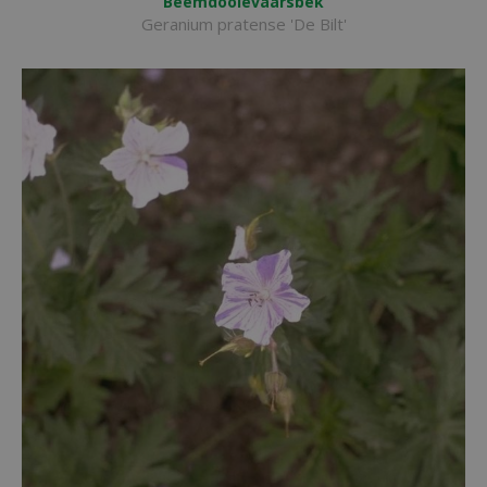
Beemdooievaarsbek
Geranium pratense 'De Bilt'