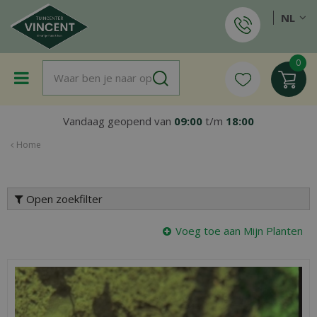
G
NL
a
n
a
a
r
c
o
Vandaag geopend van
09:00
t/m
18:00
n
t
Home
e
n
t
Open zoekfilter
Voeg toe aan Mijn Planten