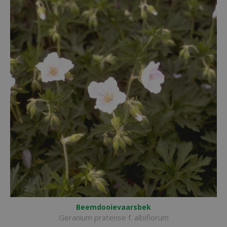
Beemdooievaarsbek
Geranium pratense f. albiflorum