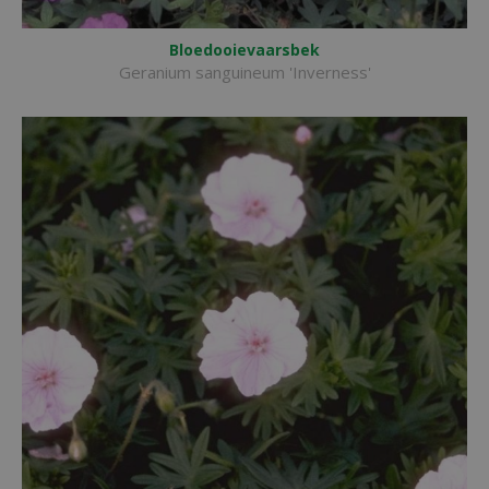
Bloedooievaarsbek
Geranium sanguineum 'Inverness'