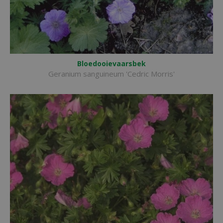
Bloedooievaarsbek
Geranium sanguineum 'Cedric Morris'