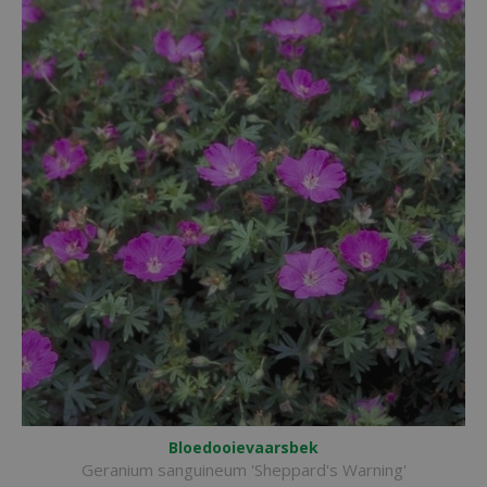
Bloedooievaarsbek
Geranium sanguineum 'Sheppard's Warning'