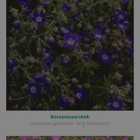
Bosooievaarsbek
Geranium sylvaticum 'Amy Doncaster'