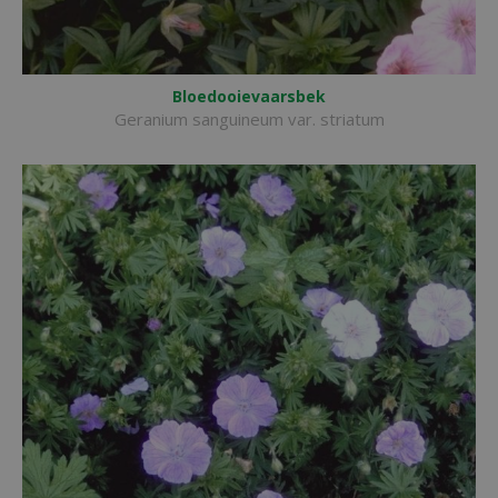
Bloedooievaarsbek
Geranium sanguineum var. striatum