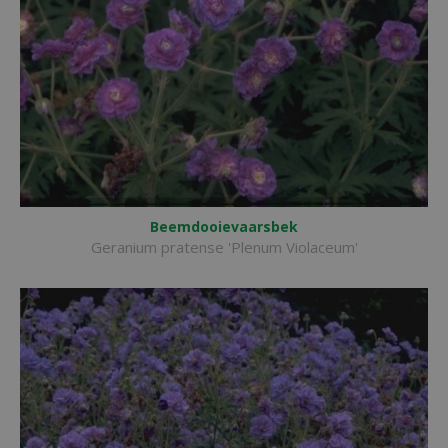
Beemdooievaarsbek
Geranium pratense 'Plenum Violaceum'