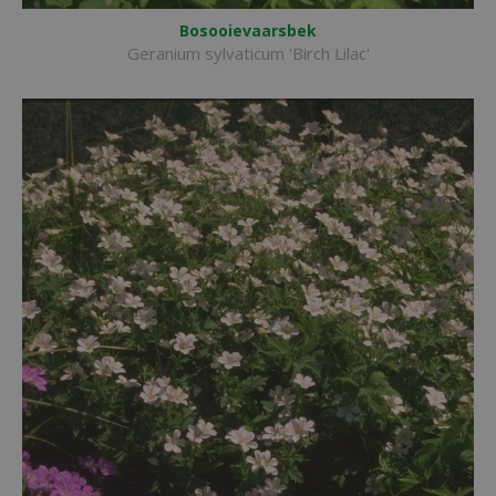
Bosooievaarsbek
Geranium sylvaticum 'Birch Lilac'