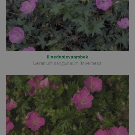
Bloedooievaarsbek
Geranium sanguineum 'Inverness'