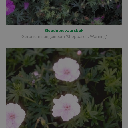
Bloedooievaarsbek
Geranium sanguineum 'Sheppard's Warning'