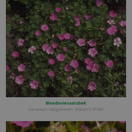
Bloedooievaarsbek
Geranium sanguineum 'Ankum's Pride'