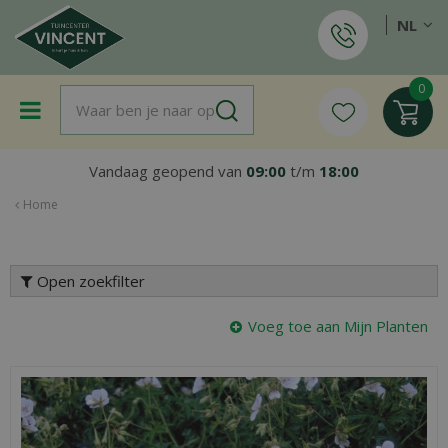
G
NL
a
n
a
a
r
c
o
Vandaag geopend van
09:00
t/m
18:00
n
t
Home
e
n
t
Open zoekfilter
Voeg toe aan Mijn Planten