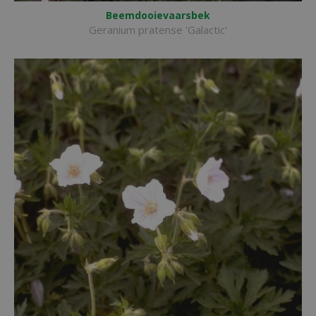
Beemdooievaarsbek
Geranium pratense 'Galactic'