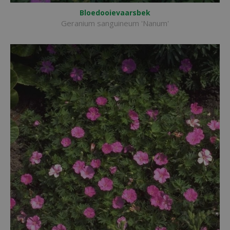
Bloedooievaarsbek
Geranium sanguineum 'Nanum'