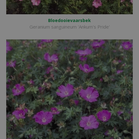
Bloedooievaarsbek
Geranium sanguineum 'Ankum's Pride'