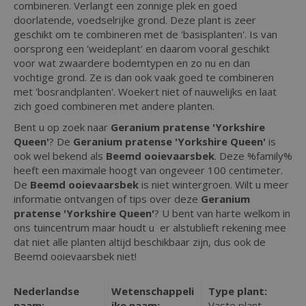
combineren. Verlangt een zonnige plek en goed
doorlatende, voedselrijke grond. Deze plant is zeer
geschikt om te combineren met de 'basisplanten'. Is van
oorsprong een 'weideplant' en daarom vooral geschikt
voor wat zwaardere bodemtypen en zo nu en dan
vochtige grond. Ze is dan ook vaak goed te combineren
met 'bosrandplanten'. Woekert niet of nauwelijks en laat
zich goed combineren met andere planten.
Bent u op zoek naar
Geranium pratense 'Yorkshire
Queen'
? De
Geranium pratense 'Yorkshire Queen'
is
ook wel bekend als
Beemd ooievaarsbek
. Deze %family%
heeft een maximale hoogt van ongeveer 100 centimeter.
De
Beemd ooievaarsbek
is niet wintergroen. Wilt u meer
informatie ontvangen of tips over deze
Geranium
pratense 'Yorkshire Queen'
? U bent van harte welkom in
ons tuincentrum maar houdt u er alstublieft rekening mee
dat niet alle planten altijd beschikbaar zijn, dus ook de
Beemd ooievaarsbek niet!
Nederlandse
Wetenschappeli
Type plant:
naam:
jke naam:
Vaste plant