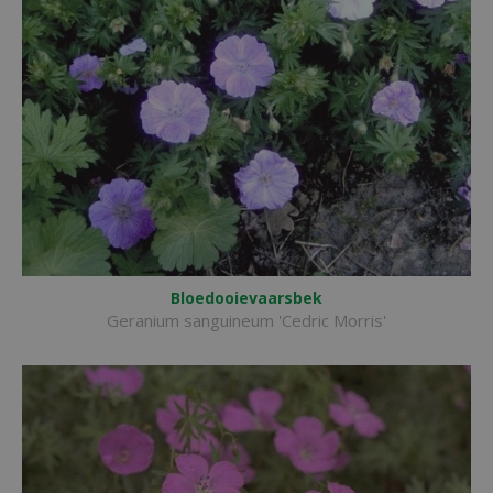
Bloedooievaarsbek
Geranium sanguineum 'Cedric Morris'