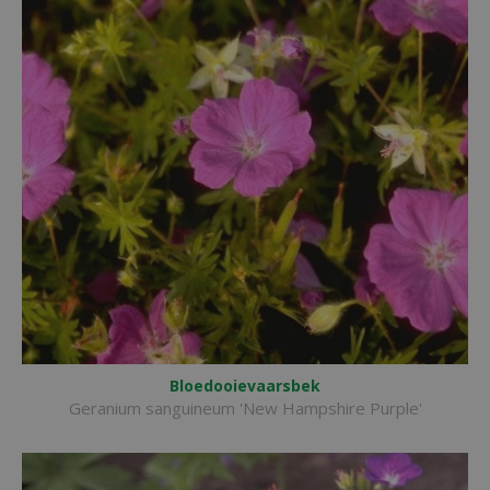
Bloedooievaarsbek
Geranium sanguineum 'New Hampshire Purple'