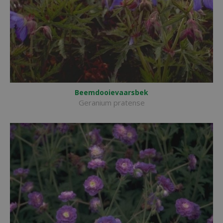
Beemdooievaarsbek
Geranium pratense