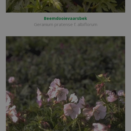
Beemdooievaarsbek
Geranium pratense f. albiflorum