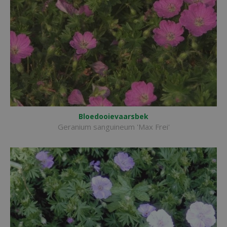
Bloedooievaarsbek
Geranium sanguineum 'Max Frei'