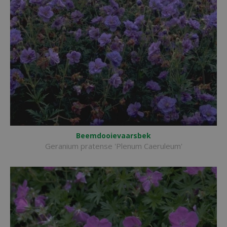
Beemdooievaarsbek
Geranium pratense 'Plenum Caeruleum'