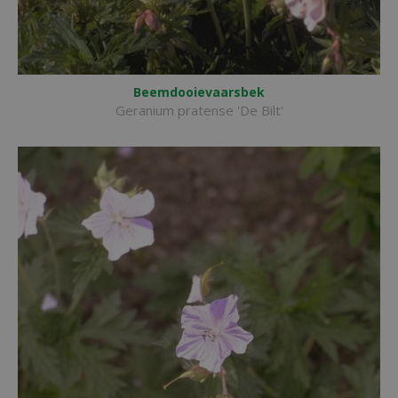
Beemdooievaarsbek
Geranium pratense 'De Bilt'