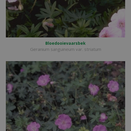
Bloedooievaarsbek
Geranium sanguineum var. striatum