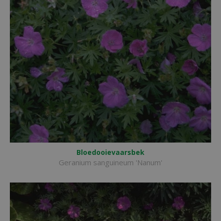
Bloedooievaarsbek
Geranium sanguineum 'Nanum'