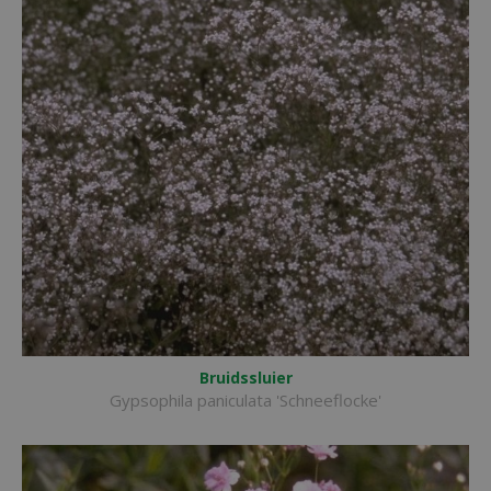
Bruidssluier
Gypsophila paniculata 'Schneeflocke'