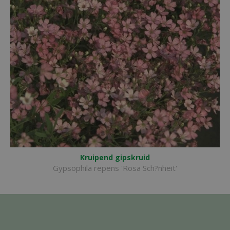
Kruipend gipskruid
Gypsophila repens 'Rosa Sch?nheit'