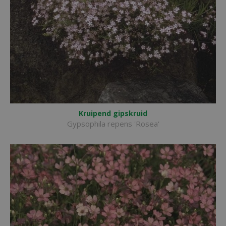
Kruipend gipskruid
Gypsophila repens 'Rosea'