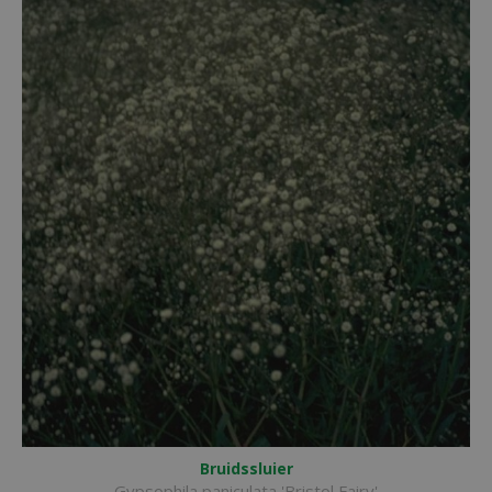
Bruidssluier
Gypsophila paniculata 'Bristol Fairy'