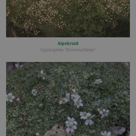
Gipskruid
Gypsophila 'Rosenschleier'