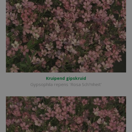
Kruipend gipskruid
Gypsophila repens 'Rosa Sch?nheit'