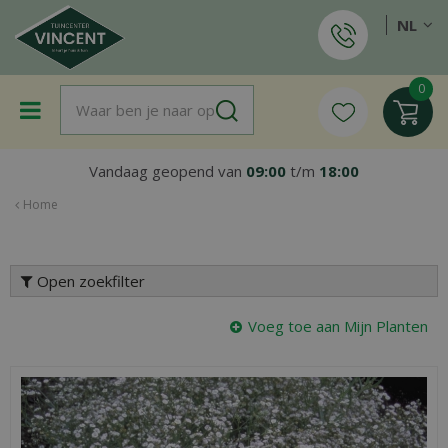
G
NL
a
n
a
a
r
c
o
Vandaag geopend van
09:00
t/m
18:00
n
t
Home
e
n
t
Open zoekfilter
Voeg toe aan Mijn Planten