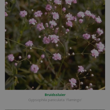
Bruidssluier
Gypsophila paniculata 'Flamingo'