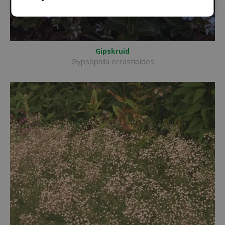
Gipskruid
Gypsophila cerastioides