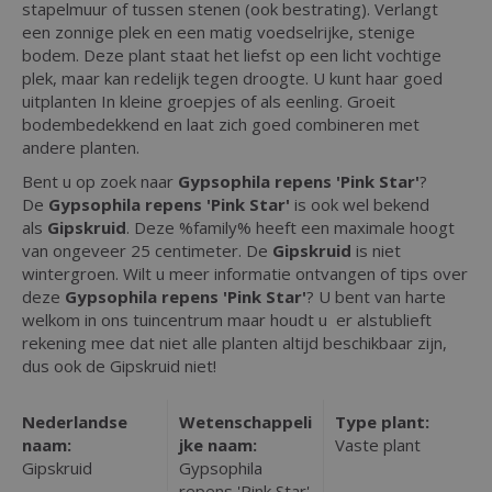
stapelmuur of tussen stenen (ook bestrating). Verlangt
een zonnige plek en een matig voedselrijke, stenige
bodem. Deze plant staat het liefst op een licht vochtige
plek, maar kan redelijk tegen droogte. U kunt haar goed
uitplanten In kleine groepjes of als eenling. Groeit
bodembedekkend en laat zich goed combineren met
andere planten.
Bent u op zoek naar
Gypsophila repens 'Pink Star'
?
De
Gypsophila repens 'Pink Star'
is ook wel bekend
als
Gipskruid
. Deze %family% heeft een maximale hoogt
van ongeveer 25 centimeter. De
Gipskruid
is niet
wintergroen. Wilt u meer informatie ontvangen of tips over
deze
Gypsophila repens 'Pink Star'
? U bent van harte
welkom in ons tuincentrum maar houdt u er alstublieft
rekening mee dat niet alle planten altijd beschikbaar zijn,
dus ook de Gipskruid niet!
Nederlandse
Wetenschappeli
Type plant:
naam:
jke naam:
Vaste plant
Gipskruid
Gypsophila
repens 'Pink Star'